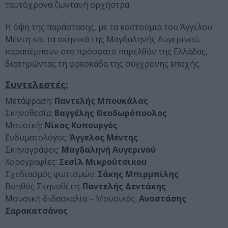
ταυτόχρονα ζωντανή ορχήστρα.
Η όψη της παράστασης, με τα κοστούμια του Άγγελου
Μέντη και τα σκηνικά της Μαγδαληνής Αυγερινού,
παραπέμπουν στο πρόσφατο παρελθόν της Ελλάδας,
διατηρώντας τη φρεσκάδα της σύγχρονης εποχής.
Συντελεστές:
Μετάφραση:
Παντελής Μπουκάλας
Σκηνοθεσία:
Βαγγέλης Θεοδωρόπουλος
Μουσική:
Νίκος Κυπουργός
Ενδυματολόγος:
Άγγελος Μέντης
Σκηνογράφος:
Μαγδαληνή Αυγερινού
Χορογραφίες:
Σεσίλ Μικρούτσικου
Σχεδιασμός φωτισμών:
Σάκης Μπιρμπίλης
Βοηθός Σκηνοθέτη:
Παντελής Δεντάκης
Μουσική διδασκαλία – Μουσικός:
Αναστάσης
Σαρακατσάνος