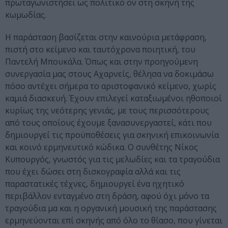
πρωταγωνιστήσει ως πολιτικό ον στη σκηνή της
κωμωδίας.
H παράσταση βασίζεται στην καινούρια μετάφραση,
πιστή στο κείμενο και ταυτόχρονα ποιητική, του
Παντελή Μπουκάλα. Όπως και στην προηγούμενη
συνεργασία μας στους Αχαρνείς, θέλησα να δοκιμάσω
πόσο αντέχει σήμερα το αριστοφανικό κείμενο, χωρίς
καμιά διασκευή. Έχουν επιλεγεί καταξιωμένοι ηθοποιοί
κυρίως της νεότερης γενιάς, με τους περισσότερους
από τους οποίους έχουμε ξανασυνεργαστεί, κάτι που
δημιουργεί τις προϋποθέσεις για σκηνική επικοινωνία
και κοινό ερμηνευτικό κώδικα. Ο συνθέτης Νίκος
Κυπουργός, γνωστός για τις μελωδίες και τα τραγούδια
που έχει δώσει στη δισκογραφία αλλά και τις
παραστατικές τέχνες, δημιουργεί ένα ηχητικό
περιβάλλον ενταγμένο στη δράση, αφού όχι μόνο τα
τραγούδια μα και η οργανική μουσική της παράστασης
ερμηνεύονται επί σκηνής από όλο το θίασο, που γίνεται