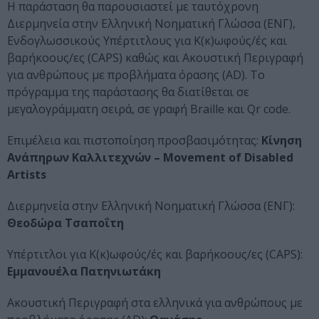
Η παράσταση θα παρουσιαστεί με ταυτόχρονη
Διερμηνεία στην Ελληνική Νοηματική Γλώσσα (ΕΝΓ),
Eνδογλωσσικούς Yπέρτιτλους για Κ(κ)ωφούς/ές και
βαρήκοους/ες (CAPS) καθώς και Ακουστική Περιγραφή
για ανθρώπους με προβλήματα όρασης (AD). Το
πρόγραμμα της παράστασης θα διατίθεται σε
μεγαλογράμματη σειρά, σε γραφή Braille και Qr code.
Επιμέλεια και πιστοποίηση προσβασιμότητας:
Κίνηση
Ανάπηρων Καλλιτεχνών – Movement of Disabled
Artists
Διερμηνεία στην Ελληνική Νοηματική Γλώσσα (ΕΝΓ):
Θεοδώρα
Τσαποΐτη
Υπέρτιτλοι για K(κ)ωφούς/ές και βαρήκοους/ες (CAPS):
Εμμανουέλα
Πατηνιωτάκη
Ακουστική Περιγραφή στα ελληνικά για ανθρώπους με