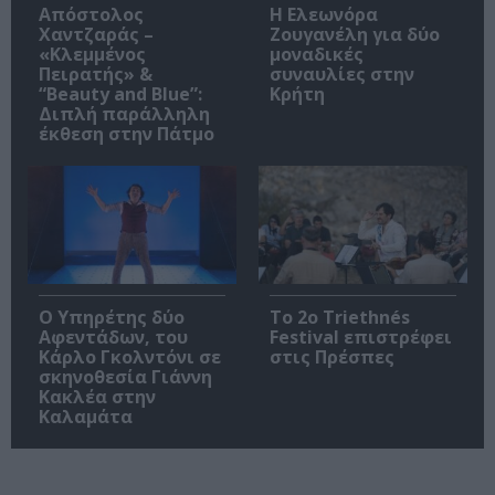
Απόστολος
Η Ελεωνόρα
Χαντζαράς –
Ζουγανέλη για δύο
«Κλεμμένος
μοναδικές
Πειρατής» &
συναυλίες στην
“Beauty and Blue”:
Κρήτη
Διπλή παράλληλη
έκθεση στην Πάτμο
Ο Υπηρέτης δύο
Το 2ο Triethnés
Αφεντάδων, του
Festival επιστρέφει
Κάρλο Γκολντόνι σε
στις Πρέσπες
σκηνοθεσία Γιάννη
Κακλέα στην
Καλαμάτα