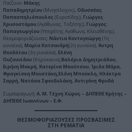
Παίζουν:
Μάκης
Παπαδημητρίου
(Μνησίλοχος),
Οδυσσέας
Παπασπηλιόπουλος
(Ευριπίδης),
Γιώργος
Χρυσοστόμου
(Αγάθωνας, Τοξότης),
Γιώργος
Παπαγεωργίου
(Υπηρέτης Αγάθωνα, Κλεισθένης),
Θεσμοφοριάζουσες:
Νάντια Κοντογεώργη
(1η
γυναίκα),
Μαρία Κατσανδρή
(2η γυναίκα),
Άντρη
Θεοδότου
(3η γυναίκα),
Ελένη
Ουζουνίδου
(Κηρύκαινα),
Βαλέρια Δημητριάδου,
Ειρήνη Μακρή, Κατερίνα Μαούτσου, Ίριδα Μάρα,
Φραγκίσκη Μουστάκη,Ελένη Μπούκλη, Ηλέκτρα
Σαρρή, Νατάσα Σφενδυλάκη, Αντιγόνη Φρυδά
Συμπαραγωγή:
Α. Μ. Τέχνη Χώρος – ΔΗΠΕΘΕ Κρήτης –
ΔΗΠΕΘΕ Ιωαννίνων – Ε.Φ.
ΘΕΣΜΟΦΟΡΙΑΖΟΥΣΕΣ ΠΡΟΣΒΑΣΙΜΕΣ
ΣΤΗ
ΡΕΜΑΤΙΑ