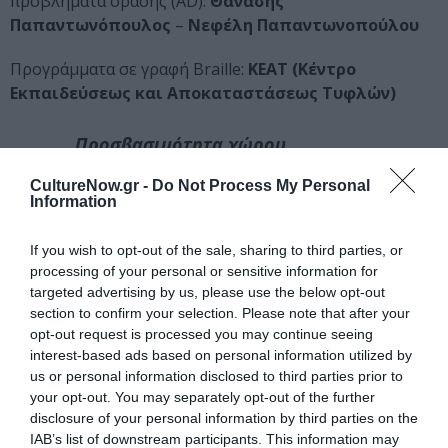
προβλήματα όρασης (AD):
Θανάσης
Παπαντωνόπουλος
–
Νεφέλη
Παπαντωνοπούλου
Προγράμματα σε γραφή Braille:
ΚΕΑΤ (Κέντρο
Εκπαιδεύσεως και Αποκαταστάσεως Τυφλών)
Προσβασιμότητα χώρου
CultureNow.gr -
Do Not Process My Personal
Το Θέατρο Ρεματιάς ύστερα από ενέργειες του Δήμου
Information
Χαλανδρίου σε συνεργασία με την Κίνηση Ανάπηρων
Καλλιτεχνών έχει διαμορφωθεί για να προσφέρει ισότιμη
If you wish to opt-out of the sale, sharing to third parties, or
πρόσβαση σε όλους τους ανθρώπους.
processing of your personal or sensitive information for
targeted advertising by us, please use the below opt-out
section to confirm your selection. Please note that after your
Διατίθενται δυο θέσεις στάθμευσης για χρήση από
opt-out request is processed you may continue seeing
αναπηρικά αυτοκίνητα (κάθοδος μέχρι το θέατρο). Σε
interest-based ads based on personal information utilized by
περίπτωση που υπάρχουν περισσότερα αναπηρικά
us or personal information disclosed to third parties prior to
αυτοκίνητα, θα υπάρχει δυνατότητα αποβίβασης και
your opt-out. You may separately opt-out of the further
μεταφοράς του αυτοκινήτου από το προσωπικό του
disclosure of your personal information by third parties on the
θεάτρου.
IAB’s list of downstream participants. This information may