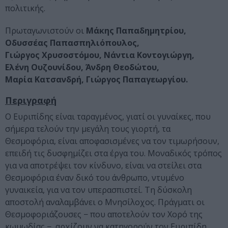
πολιτικής.
Πρωταγωνιστούν οι
Μάκης Παπαδημητρίου,
Οδυσσέας Παπασπηλιόπουλος,
Γιώργος Χρυσοστόμου, Νάντια Κοντογιώργη,
Ελένη Ουζουνίδου, Άνδρη Θεοδώτου,
Μαρία Κατσανδρή, Γιώργος Παπαγεωργίου.
Περιγραφή
Ο Ευριπίδης είναι ταραγμένος, γιατί οι γυναίκες, που
σήμερα τελούν την μεγάλη τους γιορτή, τα
Θεσμοφόρια, είναι αποφασισμένες να τον τιμωρήσουν,
επειδή τις δυσφημίζει στα έργα του. Μοναδικός τρόπος
για να αποτρέψει τον κίνδυνο, είναι να στείλει στα
Θεσμοφόρια έναν δικό του άνθρωπο, ντυμένο
γυναικεία, για να τον υπερασπιστεί. Τη δύσκολη
αποστολή αναλαμβάνει ο Μνησίλοχος. Πράγματι οι
Θεσμοφοριάζουσες − που αποτελούν τον Χορό της
κωμωδίας −, αρχίζουν να κατηγορούν τον Ευριπίδη.