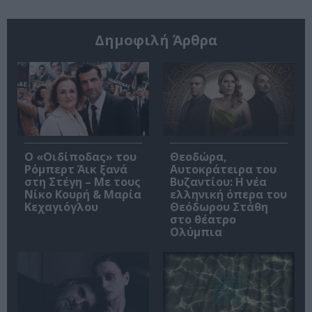
Δημοφιλή Άρθρα
O «Οιδίποδας» του
Θεοδώρα,
Ρόμπερτ Άικ ξανά
Αυτοκράτειρα του
στη Στέγη – Με τους
Βυζαντίου: Η νέα
Νίκο Κουρή & Μαρία
ελληνική όπερα του
Κεχαγιόγλου
Θεόδωρου Στάθη
στο θέατρο
Ολύμπια