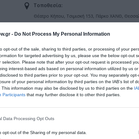
Τοποθεσία:
Θέατρο Κήπου, Τσιμισκή 153, Πάρκο ΧΑΝΘ, Θεσσα
Θέατρο Κήπου
w.gr -
Do Not Process My Personal Information
to opt-out of the sale, sharing to third parties, or processing of your per
formation for targeted advertising by us, please use the below opt-out s
r selection. Please note that after your opt-out request is processed y
eing interest-based ads based on personal information utilized by us or
disclosed to third parties prior to your opt-out. You may separately opt-
losure of your personal information by third parties on the IAB’s list of
. This information may also be disclosed by us to third parties on the
IA
Participants
that may further disclose it to other third parties.
μάθετε πρώτοι όλες τις ειδήσεις
ολιτισμό στο
Culturenow.gr
l Data Processing Opt Outs
r
Δες
o opt-out of the Sharing of my personal data.