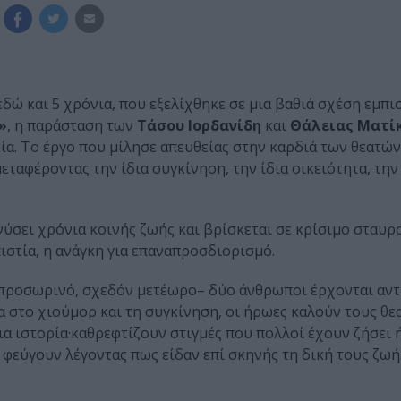
εδώ και 5 χρόνια, που εξελίχθηκε σε μια βαθιά σχέση εμπ
»
, η παράσταση των
Τάσου Ιορδανίδη
και
Θάλειας Ματί
ία. Το έργο που μίλησε απευθείας στην καρδιά των θεατών
ταφέροντας την ίδια συγκίνηση, την ίδια οικειότητα, την 
νύσει χρόνια κοινής ζωής και βρίσκεται σε κρίσιμο σταυρ
ιστία, η ανάγκη για επαναπροσδιορισμό.
 προσωρινό, σχεδόν μετέωρο– δύο άνθρωποι έρχονται αντ
 στο χιούμορ και τη συγκίνηση, οι ήρωες καλούν τους θεα
α ιστορία·καθρεφτίζουν στιγμές που πολλοί έχουν ζήσει 
ς φεύγουν λέγοντας πως είδαν επί σκηνής τη δική τους ζωή