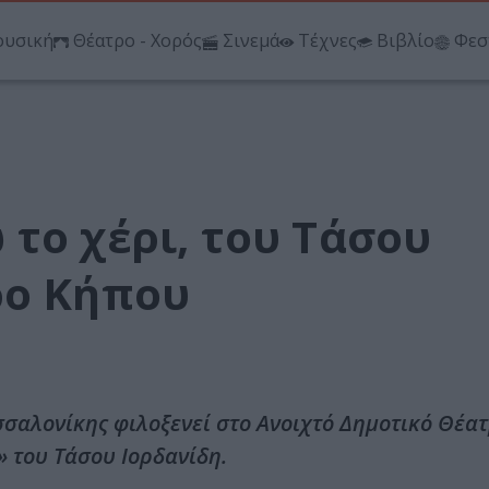
υσική
Θέατρο - Χορός
Σινεμά
Τέχνες
Βιβλίο
Φεσ
το χέρι, του Τάσου
ρο Κήπου
σαλονίκης φιλοξενεί στο Ανοιχτό Δημοτικό Θέα
 του Τάσου Ιορδανίδη.