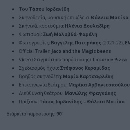
Του
Τάσου Ιορδανίδη
Σκηνοθεσία, μουσική επιμέλεια:
Θάλεια Ματίκα
Σκηνικά, κοστούμια:
Ηλένια Δουλαδίρη
Φωτισμοί:
Ζωή Μολυβδά-Φαμέλη
Φωτογραφίες:
Βαγγέλης Πατεράκης
(2021-22),
Ε
Official Trailer:
Jaco and the Magic beans
Video (Στιγμιότυπα παράστασης):
Liccorice Pizza
Σχεδιασμός ήχου:
Στέφανος Κεραμίδας
Βοηθός σκηνοθέτη:
Μαρία Καρτσαφλέκη
Επικοινωνία θεάτρου:
Μαρίκα Αρβανιτοπούλου 
Διεύθυνση θεάτρου:
Μανώλης Φραγκάκης
Παίζουν:
Τάσος Ιορδανίδης – Θάλεια Ματίκα
Διάρκεια παράστασης:
90’