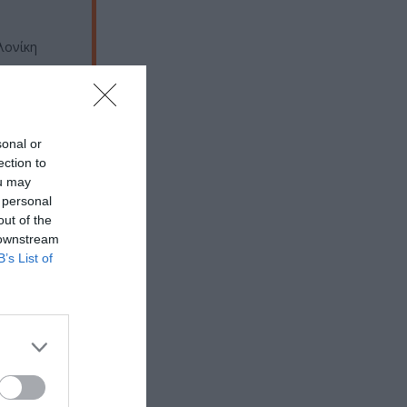
λονίκη
sonal or
ection to
ou may
 personal
out of the
 downstream
B’s List of
 εδώ!
❯