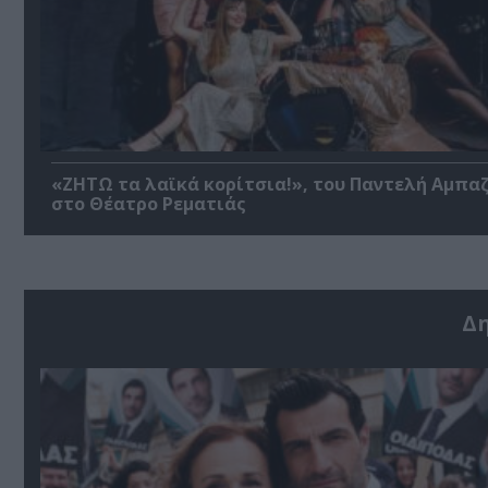
«ΖΗΤΩ τα λαϊκά κορίτσια!», του Παντελή Αμπα
στο Θέατρο Ρεματιάς
Δ