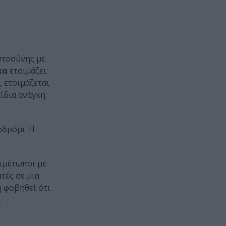
ιστοσύνης με
κα
ετοιμάζει
, ετοιμάζεται
ίδια ανάγκη:
οδρόμι. Η
ιμέτωποι με
τές σε μια
ή φοβηθεί ότι
.