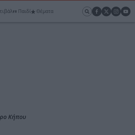
τιβάλ
Παιδί
Θέματα
τρο Κήπου