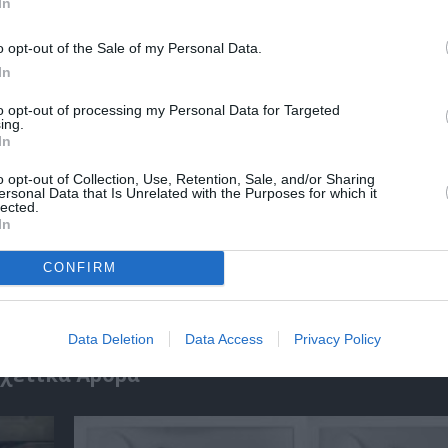
In
o opt-out of the Sale of my Personal Data.
ΕΙΑ ΜΑΤΙΚΑ
ΘΕΑΤΡΙΚΕΣ ΠΑΡΑΣΤΑΣΕΙΣ 2025 – 2026
In
ΙΡΙΝΑ ΦΕΣΤΙΒΑΛ
ΤΑΣΟΣ ΙΟΡΔΑΝΙΔΗΣ
to opt-out of processing my Personal Data for Targeted
ing.
In
νη και τον Πολιτισμό!
o opt-out of Collection, Use, Retention, Sale, and/or Sharing
ersonal Data that Is Unrelated with the Purposes for which it
lected.
In
λουθήστε το Culturenow.gr
CONFIRM
Data Deletion
Data Access
Privacy Policy
χετικά Άρθρα