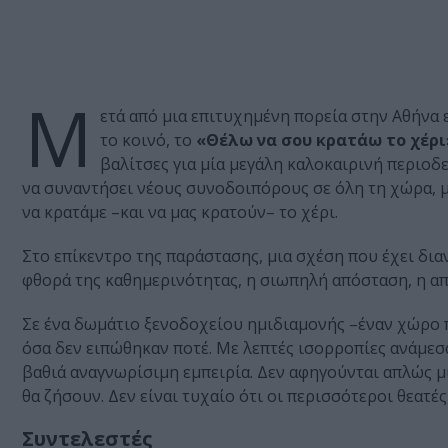
Μ
ετά από μια επιτυχημένη πορεία στην Αθήνα 
το κοινό, το
«Θέλω να σου κρατάω το χέρι
βαλίτσες για μία μεγάλη καλοκαιρινή περιοδε
να συναντήσει νέους συνοδοιπόρους σε όλη τη χώρα, με
να κρατάμε –και να μας κρατούν– το χέρι.
Στο επίκεντρο της παράστασης, μια σχέση που έχει δια
φθορά της καθημερινότητας, η σιωπηλή απόσταση, η απ
Σε ένα δωμάτιο ξενοδοχείου ημιδιαμονής –έναν χώρο
όσα δεν ειπώθηκαν ποτέ. Με λεπτές ισορροπίες ανάμεσα
βαθιά αναγνωρίσιμη εμπειρία. Δεν αφηγούνται απλώς μι
θα ζήσουν. Δεν είναι τυχαίο ότι οι περισσότεροι θεατέ
Συντελεστές