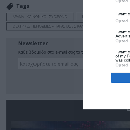
Opted 
Tags
I want t
ΔΡΑΜΑ - ΚΟΙΝΩΝΙΚΟ - ΣΥΓΧΡΟΝΟ
ΕΛΛΗΝΙΚΟ ΕΡΓΟ
ΘΑΛ
Opted 
ΘΕΑΤΡΙΚΕΣ ΠΕΡΙΟΔΕΙΕΣ – ΠΑΡΑΣΤΑΣΕΙΣ ΚΑΛΟΚΑΙΡΙ 2026
ΚΑΛΟΚΑ
I want 
Advertis
Opted 
Newsletter
Κάθε βδομάδα στο e-mail σας τα τελευταία νέα για την Τέχ
I want t
of my P
was col
Opted 
Ακο
Σ