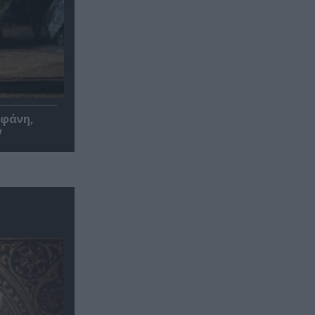
οφάνη,
ν