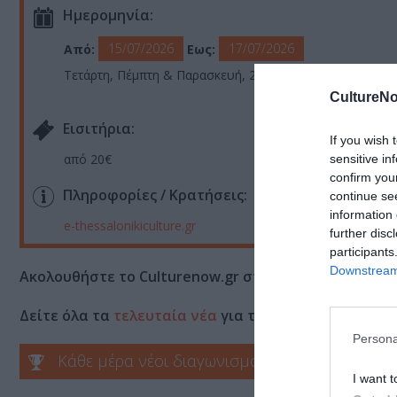
Ημερομηνία:
15/07/2026
17/07/2026
Από:
Εως:
Τετάρτη, Πέμπτη & Παρασκευή, 21:30
CultureNo
Eισιτήρια:
If you wish 
από 20€
sensitive in
confirm you
Πληροφορίες / Κρατήσεις:
continue se
information 
e-thessalonikiculture.gr
further disc
participants
Downstream 
Ακολουθήστε το Culturenow.gr στο
Google News
και 
Δείτε όλα τα
τελευταία νέα
για την Τέχνη και τον Π
Persona
Κάθε μέρα νέοι διαγωνισμοί στο Culturenow.g
I want t