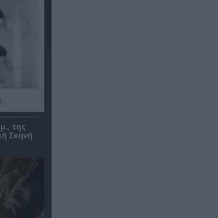
μ., της
κή Σκηνή