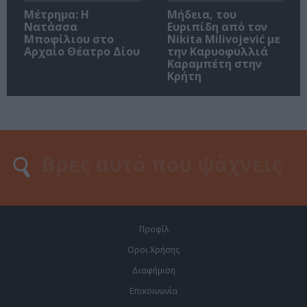
Μέτρημα: Η
Μήδεια, του
Νατάσσα
Ευριπίδη από τον
Μποφίλιου στο
Nikita Milivojević με
Αρχαίο Θέατρο Δίου
την Καρυοφυλλιά
Καραμπέτη στην
Κρήτη
Προφίλ
Οροι Χρήσης
Διαφήμιση
Επικοινωνία