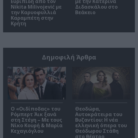
Ευριπίδη από τον
με την Κατερίνα
Nikita Milivojević με
Διδασκάλου στο
την Καρυοφυλλιά
Βεάκειο
Καραμπέτη στην
Κρήτη
Δημοφιλή Άρθρα
O «Οιδίποδας» του
Θεοδώρα,
Ρόμπερτ Άικ ξανά
Αυτοκράτειρα του
στη Στέγη – Με τους
Βυζαντίου: Η νέα
Νίκο Κουρή & Μαρία
ελληνική όπερα του
Κεχαγιόγλου
Θεόδωρου Στάθη
στο θέατρο