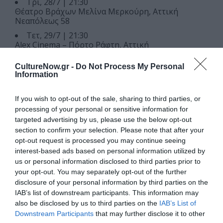
Τρι, 28/7 | 21:30
Θέατρο Βράχων Μελίνα Μερκούρη, Αττική
Νεαπόλεως 58
Τετ, 29/7 | 21:30
Alex Cinema – Πόρτο Ράφτη, Αττική
Αύγουστος
CultureNow.gr -
Do Not Process My Personal
Information
Δευ, 3/8 | 21:30
Ανοικτό Θέατρο Δήμου Λευκάδας – Λευκάδα
If you wish to opt-out of the sale, sharing to third parties, or
Αγγέλου Σικελιανού 31
processing of your personal or sensitive information for
Τρι, 4/8 | 21:30
targeted advertising by us, please use the below opt-out
Δημοτικό Κηποθέατρο “Γιάννης Ρίτσος” – Πρέβεζα
section to confirm your selection. Please note that after your
opt-out request is processed you may continue seeing
Τετ, 5/8 | 21:30
interest-based ads based on personal information utilized by
Ανοιχτό Θέατρο Μεσολογγίου – Μεσολόγγι,
Αιτωλοακαρνανία
us or personal information disclosed to third parties prior to
Επαρχιακή Οδός Μεσολογγίου Αλυκών Τουρλίδας
your opt-out. You may separately opt-out of the further
27, 302 00, Μεσολόγγι
disclosure of your personal information by third parties on the
IAB’s list of downstream participants. This information may
Πεμ, 6/8 | 21:30
also be disclosed by us to third parties on the
IAB’s List of
Θέατρο «Γ. Παππάς» – Αίγιο, Αχαΐα
Ν. Πλαστήρα 19 και Κανελλοπούλου
Downstream Participants
that may further disclose it to other