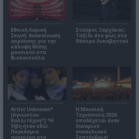
Εθνική Λυρική
Σταύρος Ξαρχάκος:
Σκηνή: Ανακοίνωση
Ταξίδι στο φως στο
ακρόασης για την
Θέατρο Λυκαβηττού
κάλυψη θέσης
μουσικού στα
Βιολοντσέλα
Artist Unknown*
Η Μουσική
[Αγνώστου
Τεχνόπολη 2026
Καλλιτέχνη*] *Η
υποδέχεται έναν
Ήβη ήταν εδώ:
δυναμικό
Παγκόσμια
συναυλιακό
πρεμιέρα στο
Σεπτέμβριο!