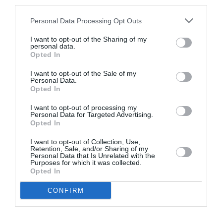
third parties.
Παρ, 7/8 | 21:30
Ανοιχτό θέατρο Καλαμάτας – Καλαμάτα, Μεσσηνία
Personal Data Processing Opt Outs
Σπάρτης & Αλαγονίας, Καλαμάτα 241 00
Σαβ, 8/8 | 21:30
I want to opt-out of the Sharing of my
personal data.
Θέατρο “Παντελής Ζερβός” – Λουτράκι, Κόρινθος
Opted In
Dexameni Park, Chatzopoulou 50, Loutraki 203 00
Τρι, 18/8 | 21:00
I want to opt-out of the Sale of my
Personal Data.
Ευριπίδειο Θέατρο Σαλαμίνας – Σαλαμίνα, Αττική
Opted In
Τετ, 19/8 | 21:00
Αθλητικό & Πολιτιστικό Πάρκο Νέας Μάκρης – Νέα
I want to opt-out of processing my
Μάκρη, Αττική
Personal Data for Targeted Advertising.
Opted In
Λεωφόρος Μαραθώνος 196,Μαραθώνας 190 05
Πεμ, 20/8 | 21:00
I want to opt-out of Collection, Use,
Τεχνολογικό και Πολιτιστικό Πάρκο – Λαύριο,
Retention, Sale, and/or Sharing of my
Personal Data that Is Unrelated with the
Αττική
Purposes for which it was collected.
Παρ, 21/8 | 21:00
Opted In
Θέατρο Ορέστης Μακρής – Χαλκίδα, Εύβοια
CONFIRM
Δευ, 24/8 | 21:00
Θέατρο Ανατολικής Τάφρου – Χανιά
Νικηφόρου Φωκά και Κύπρου