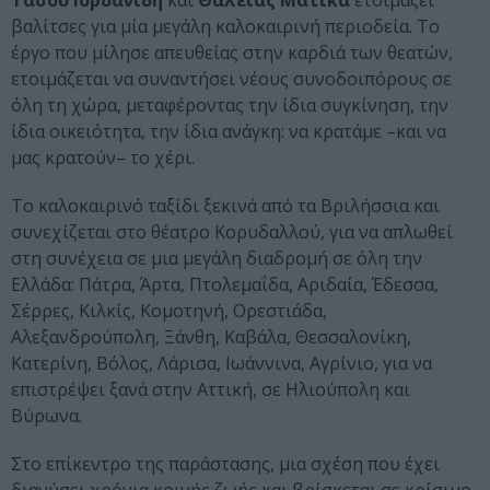
Τάσου Ιορδανίδη
και
Θάλειας Ματίκα
ετοιμάζει
βαλίτσες για μία μεγάλη καλοκαιρινή περιοδεία. Το
έργο που μίλησε απευθείας στην καρδιά των θεατών,
ετοιμάζεται να συναντήσει νέους συνοδοιπόρους σε
όλη τη χώρα, μεταφέροντας την ίδια συγκίνηση, την
ίδια οικειότητα, την ίδια ανάγκη: να κρατάμε –και να
μας κρατούν– το χέρι.
Το καλοκαιρινό ταξίδι ξεκινά από τα Βριλήσσια και
συνεχίζεται στο θέατρο Κορυδαλλού, για να απλωθεί
στη συνέχεια σε μια μεγάλη διαδρομή σε όλη την
Ελλάδα: Πάτρα, Άρτα, Πτολεμαΐδα, Αριδαία, Έδεσσα,
Σέρρες, Κιλκίς, Κομοτηνή, Ορεστιάδα,
Αλεξανδρούπολη, Ξάνθη, Καβάλα, Θεσσαλονίκη,
Κατερίνη, Βόλος, Λάρισα, Ιωάννινα, Αγρίνιο, για να
επιστρέψει ξανά στην Αττική, σε Ηλιούπολη και
Βύρωνα.
Στο επίκεντρο της παράστασης, μια σχέση που έχει