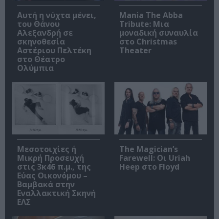
Αυτή η νύχτα μένει,
Mania The Abba
του Θάνου
Tribute: Μια
Αλεξανδρή σε
μοναδική συναυλία
σκηνοθεσία
στο Christmas
Αστέριου Πελτέκη
Theater
στο Θέατρο
Ολύμπια
Μεσοτοιχίες ή
The Magician’s
Μικρή Προσευχή
Farewell: Οι Uriah
στις 3κ46 π.μ., της
Heep στο Floyd
Εύας Οικονόμου –
Βαμβακά στην
Εναλλακτική Σκηνή
ΕΛΣ