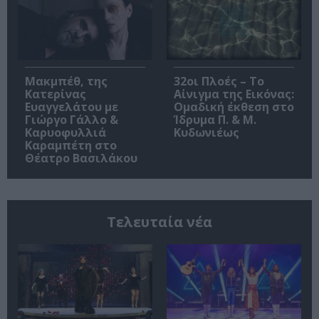
Μακμπέθ, της
32οι Πλοές – Το
Κατερίνας
Αίνιγμα της Εικόνας:
Ευαγγελάτου με
Ομαδική έκθεση στο
Γιώργο Γάλλο &
Ίδρυμα Π. & Μ.
Καρυοφυλλιά
Κυδωνιέως
Καραμπέτη στο
Θέατρο Βασιλάκου
Τελευταία νέα