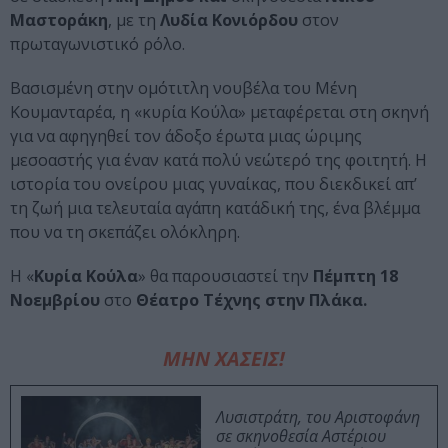
Μαστοράκη
, με τη
Λυδία Κονιόρδου
στον
πρωταγωνιστικό ρόλο.
Βασισμένη στην ομότιτλη νουβέλα του Μένη
Κουμανταρέα, η «κυρία Κούλα» μεταφέρεται στη σκηνή
για να αφηγηθεί τον άδοξο έρωτα μιας ώριμης
μεσοαστής για έναν κατά πολύ νεώτερό της φοιτητή. Η
ιστορία του ονείρου μιας γυναίκας, που διεκδικεί απ’
τη ζωή μια τελευταία αγάπη κατάδική της, ένα βλέμμα
που να τη σκεπάζει ολόκληρη.
Η «
Κυρία Κούλα
» θα παρουσιαστεί την
Πέμπτη 18
Νοεμβρίου
στο
Θέατρο Τέχνης στην Πλάκα.
ΜΗΝ ΧΑΣΕΙΣ!
Λυσιστράτη, του Αριστοφάνη
σε σκηνοθεσία Αστέριου