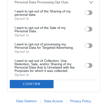
Personal Data Processing Opt Outs
I want to opt-out of the Sharing of my
personal data.
Opted In
Αυτή η νύχτα μένει,
Μεσοτοιχίες ή
του Θάνου
Μικρή Προσευχή
I want to opt-out of the Sale of my
Αλεξανδρή σε
στις 3κ46 π.μ., της
Personal Data.
σκηνοθεσία
Εύας Οικονόμου –
Opted In
Αστέριου Πελτέκη
Βαμβακά στην
στο Θέατρο
Εναλλακτική Σκηνή
I want to opt-out of processing my
Personal Data for Targeted Advertising.
Ολύμπια
ΕΛΣ
Opted In
I want to opt-out of Collection, Use,
Retention, Sale, and/or Sharing of my
Personal Data that Is Unrelated with the
Purposes for which it was collected.
Opted In
CONFIRM
«ΖΗΤΩ τα λαϊκά
Ειρήνη – Μια
κορίτσια!», του
επίσκεψη στο έργο
Παντελή Αμπαζή
του Αριστοφάνη,
στο Θέατρο
από τον Νίκο
Data Deletion
Data Access
Privacy Policy
Ρεματιάς
Καραθάνο στο