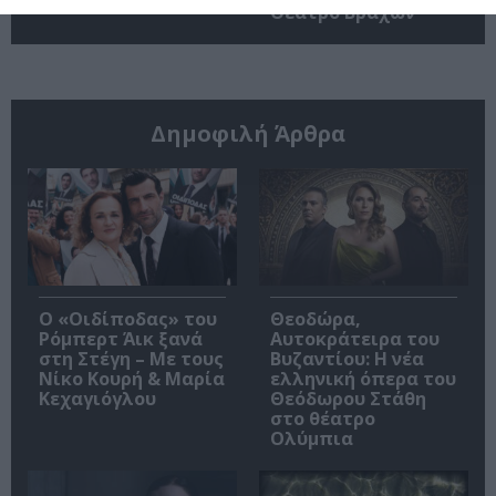
Θέατρο Βράχων
Δημοφιλή Άρθρα
O «Οιδίποδας» του
Θεοδώρα,
Ρόμπερτ Άικ ξανά
Αυτοκράτειρα του
στη Στέγη – Με τους
Βυζαντίου: Η νέα
Νίκο Κουρή & Μαρία
ελληνική όπερα του
Κεχαγιόγλου
Θεόδωρου Στάθη
στο θέατρο
Ολύμπια