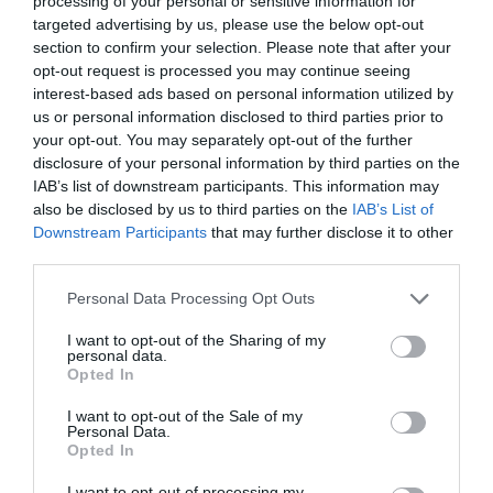
processing of your personal or sensitive information for
targeted advertising by us, please use the below opt-out
Tags
section to confirm your selection. Please note that after your
opt-out request is processed you may continue seeing
ΒΡΑΒΕΙΑ
ΒΡΑΒΕΙΟ ΜΕΛΙΝΑ ΜΕΡΚΟΥΡΗ
interest-based ads based on personal information utilized by
us or personal information disclosed to third parties prior to
ΥΠΟΥΡΓΕΙΟ ΠΟΛΙΤΙΣΜΟΥ
your opt-out. You may separately opt-out of the further
disclosure of your personal information by third parties on the
IAB’s list of downstream participants. This information may
Newsletter
also be disclosed by us to third parties on the
IAB’s List of
Κάθε βδομάδα στο e-mail σας τα τελευταία νέα για
Downstream Participants
that may further disclose it to other
την Τέχνη και τον Πολιτισμό!
third parties.
Personal Data Processing Opt Outs
I want to opt-out of the Sharing of my
personal data.
Opted In
Ακολουθήστε το Culturenow.gr
I want to opt-out of the Sale of my
Personal Data.
Opted In
I want to opt-out of processing my