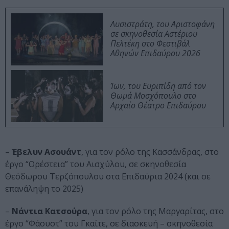
Λυσιστράτη, του Αριστοφάνη
σε σκηνοθεσία Αστέριου
Πελτέκη στο Φεστιβάλ
Αθηνών Επιδαύρου 2026
Ίων, του Ευριπίδη από τον
Θωμά Μοσχόπουλο στο
Αρχαίο Θέατρο Επιδαύρου
–
Έβελυν Ασουάντ
, για τον ρόλο της Κασσάνδρας, στο
έργο “Ορέστεια” του Αισχύλου, σε σκηνοθεσία
Θεόδωρου Τερζόπουλου στα Επιδαύρια 2024 (και σε
επανάληψη το 2025)
–
Νάντια Κατσούρα
, για τον ρόλο της Μαργαρίτας, στο
έργο “Φάουστ” του Γκαίτε, σε διασκευή – σκηνοθεσία