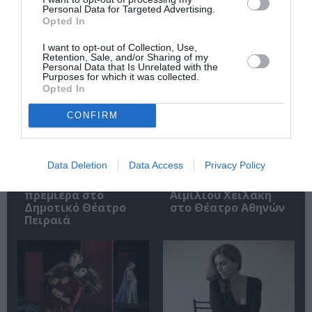
Personal Data for Targeted Advertising.
Σχετικά Άρθρα
Opted In
I want to opt-out of Collection, Use,
Retention, Sale, and/or Sharing of my
Personal Data that Is Unrelated with the
Purposes for which it was collected.
Opted In
CONFIRM
Artist Unknown*
Ο Θάνατος και η
[Αγνώστου
Κόρη, του Άριελ
Καλλιτέχνη*] *Η
Ντόρφμαν σε
Data Deletion
Data Access
Privacy Policy
Ήβη ήταν εδώ:
σκηνοθεσία
Παγκόσμια
Μανώλη Δούνια και
πρεμιέρα στο
Αιμίλιου Χειλάκη
Δημοτικό Θέατρο
στο Θέατρο Αθηνών
Πειραιά