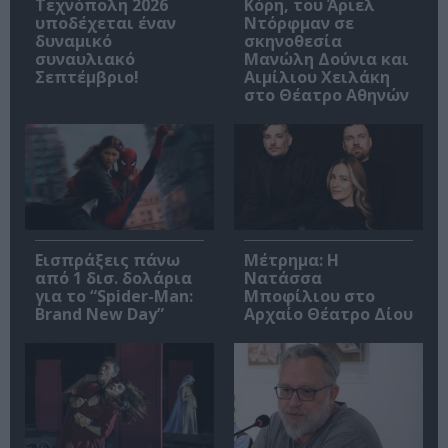
Τεχνόπολη 2026
Κόρη, του Άριελ
υποδέχεται έναν
Ντόρφμαν σε
δυναμικό
σκηνοθεσία
συναυλιακό
Μανώλη Δούνια και
Σεπτέμβριο!
Αιμίλιου Χειλάκη
στο Θέατρο Αθηνών
Εισπράξεις πάνω
Μέτρημα: Η
από 1 δισ. δολάρια
Νατάσσα
για το “Spider-Man:
Μποφίλιου στο
Brand New Day”
Αρχαίο Θέατρο Δίου