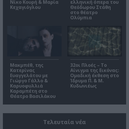
Νίκο Κουρή & Μαρία
ελληνική όπερα του
Κεχαγιόγλου
Θεόδωρου Στάθη
στο θέατρο
Ολύμπια
Μακμπέθ, της
32οι Πλοές – Το
Κατερίνας
Αίνιγμα της Εικόνας:
Ευαγγελάτου με
Ομαδική έκθεση στο
Γιώργο Γάλλο &
Ίδρυμα Π. & Μ.
Καρυοφυλλιά
Κυδωνιέως
Καραμπέτη στο
Θέατρο Βασιλάκου
Τελευταία νέα