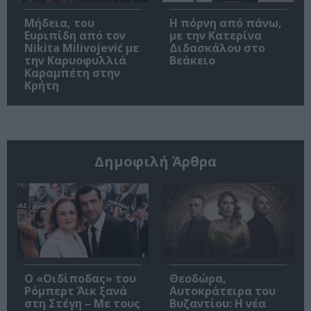
Μήδεια, του
Η πόρνη από πάνω,
Ευριπίδη από τον
με την Κατερίνα
Nikita Milivojević με
Διδασκάλου στο
την Καρυοφυλλιά
Βεάκειο
Καραμπέτη στην
Κρήτη
Δημοφιλή Άρθρα
O «Οιδίποδας» του
Θεοδώρα,
Ρόμπερτ Άικ ξανά
Αυτοκράτειρα του
στη Στέγη – Με τους
Βυζαντίου: Η νέα