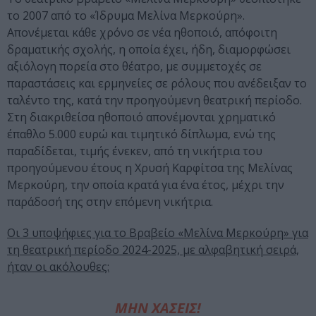
το 2007 από το «Ίδρυμα Μελίνα Μερκούρη».
Απονέμεται κάθε χρόνο σε νέα ηθοποιό, απόφοιτη
δραματικής σχολής, η οποία έχει, ήδη, διαμορφώσει
αξιόλογη πορεία στο θέατρο, με συμμετοχές σε
παραστάσεις και ερμηνείες σε ρόλους που ανέδειξαν το
ταλέντο της, κατά την προηγούμενη θεατρική περίοδο.
Στη διακριθείσα ηθοποιό απονέμονται χρηματικό
έπαθλο 5.000 ευρώ και τιμητικό δίπλωμα, ενώ της
παραδίδεται, τιμής ένεκεν, από τη νικήτρια του
προηγούμενου έτους η Χρυσή Καρφίτσα της Μελίνας
Μερκούρη, την οποία κρατά για ένα έτος, μέχρι την
παράδοσή της στην επόμενη νικήτρια.
Οι 3 υποψήφιες για το Βραβείο «Μελίνα Μερκούρη» για
τη θεατρική περίοδο 2024-2025, με αλφαβητική σειρά,
ήταν οι ακόλουθες:
ΜΗΝ ΧΑΣΕΙΣ!