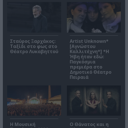
Σταύρος Ξαρχάκος:
Artist Unknown*
Ταξίδι στο φως στο
[Αγνώστου
Θέατρο Λυκαβηττού
Καλλιτέχνη*] *Η
Ήβη ήταν εδώ:
Παγκόσμια
πρεμιέρα στο
Δημοτικό Θέατρο
Πειραιά
Η Μουσική
Ο Θάνατος και η