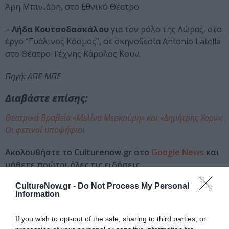
Άρη Μπινιάρη, στο Εθνικό Θέατρο
–
Λήδα Κουτσοδασκάλου
για τον ρόλο της Λώρας, στο
έργο “Γυάλινος Κόσμος”, σε σκηνοθεσία Antonio Latella
στο Θέατρο Τέχνης Κάρολος Κουν.
Πηγή: ΑΠΕ-ΜΠΕ
Διαβάστε επίσης:
Θεατρικά Βραβεία «Μελίνα Μερκούρη» και «Δημήτρης Χορν»:
Οι φετινοί υποψήφιοι
Ακολουθήστε το Culturenow.gr στο
Google News
και
μάθετε πρώτοι όλες τις ειδήσεις
CultureNow.gr -
Do Not Process My Personal
Δείτε όλα τα
τελευταία νέα
για την Τέχνη και τον
Information
Πολιτισμό στο
Culturenow.gr
If you wish to opt-out of the sale, sharing to third parties, or
Νέοι Διαγωνισμοί
❯