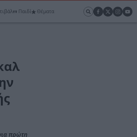
τιβάλ
Παιδί
Θέματα
ικαλ
την
ής
ήνια πρώτη