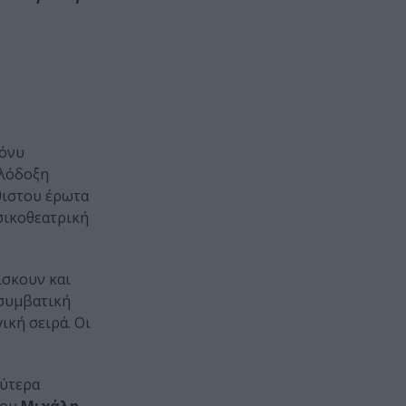
Τόνυ
ιλόδοξη
θιστου έρωτα
υσικοθεατρική
ίσκουν και
ισυμβατική
ική σειρά. Οι
λύτερα