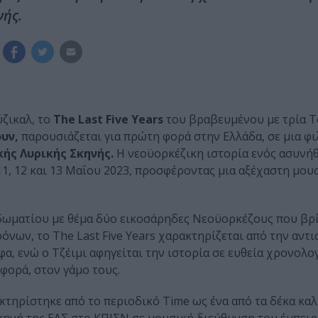
νής.
ζικαλ, το
The Last Five Years
του βραβευμένου με τρία 
υν,
παρουσιάζεται για πρώτη φορά στην Ελλάδα, σε μια φ
κής Λυρικής Σκηνής.
Η νεοϋορκέζικη ιστορία ενός ασυνή
7, 11, 12 και 13 Μαΐου 2023, προσφέροντας μια αξέχαστη μο
δωματίου με θέμα δύο εικοσάρηδες Νεοϋορκέζους που βρ
όνων, το The Last Five Years χαρακτηρίζεται από την αντ
α, ενώ ο Τζέιμι αφηγείται την ιστορία σε ευθεία χρονολογ
φορά, στον γάμο τους.
τηρίστηκε από το περιοδικό Time ως ένα από τα δέκα κα