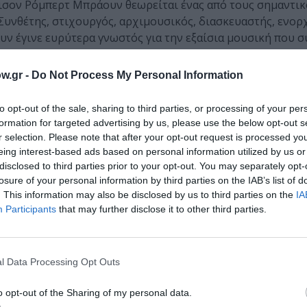
ισον Ρόμπερτ Μπράουν θεωρείται ένας από τους σημαντι
Συνθέτης, στιχουργός, αρχιμουσικός, διασκευαστής, ενο
ν έγινε ευρύτερα γνωστός για την εξαίσια μουσική που σ
δεκαετιών, ανάμεσά τους το δημοφιλές
The Last Five Years
(
υ τραγουδιών
Songs for a New World
(1995), του επιδραστικο
w.gr -
Do Not Process My Personal Information
ς μουσικής, και το
The Bridges of Madison County
(2014), μιο
ομώνυμο μυθιστόρημα, το οποίο τιμήθηκε με δύο Βραβεί
to opt-out of the sale, sharing to third parties, or processing of your per
formation for targeted advertising by us, please use the below opt-out s
r selection. Please note that after your opt-out request is processed y
 πιο εκλεπτυσμένους τραγουδοποιούς του Μπρόντγουεϊ από την
eing interest-based ads based on personal information utilized by us or
, θριαμβευτική μουσική του για το θέατρο
» (
Chicago Tribune
) ακ
disclosed to third parties prior to your opt-out. You may separately opt-
losure of your personal information by third parties on the IAB’s list of
μιούζικάλ του που παρουσιάζονται κάθε χρόνο είτε στις δ
. This information may also be disclosed by us to third parties on the
IA
φέρονται στον ίδιο ως «
μια ηγετική φιγούρα μιας νέας γενι
Participants
that may further disclose it to other third parties.
καλ
». Τόσο ως σολίστας όσο και με το συγκρότημά του, το
χει περιοδεύσει σε όλον τον κόσμο.
α δημοφιλέστερα έργα του Τζέισον Ρόμπερτ Μπράουν και 
l Data Processing Opt Outs
ουσική του έργου είναι
ένα εκλεκτικό συνονθύλευμα ήχων
o opt-out of the Sharing of my personal data.
ζαζ, την κλασική μουσική και τη φολκ με στοιχεία κάντρι.