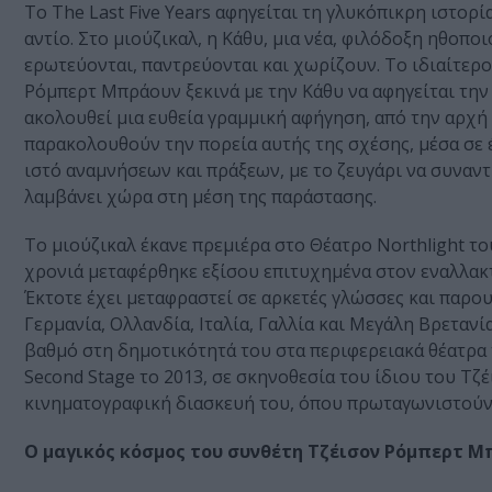
To
The Last Five Years
αφηγείται τη γλυκόπικρη ιστορί
αντίο. Στο μιούζικαλ, η Κάθυ, μια νέα, φιλόδοξη ηθοποι
ερωτεύονται, παντρεύονται και χωρίζουν. Το ιδιαίτερ
Ρόμπερτ Μπράουν ξεκινά με την Κάθυ να αφηγείται την 
ακολουθεί μια ευθεία γραμμική αφήγηση, από την αρχή
παρακολουθούν την πορεία αυτής της σχέσης, μέσα σε 
ιστό αναμνήσεων και πράξεων, με το ζευγάρι να συναντ
λαμβάνει χώρα στη μέση της παράστασης.
Το μιούζικαλ έκανε πρεμιέρα στο Θέατρο Northlight το
χρονιά μεταφέρθηκε εξίσου επιτυχημένα στον εναλλακ
Έκτοτε έχει μεταφραστεί σε αρκετές γλώσσες και παρου
Γερμανία, Ολλανδία, Ιταλία, Γαλλία και Μεγάλη Βρετανί
βαθμό στη δημοτικότητά του στα περιφερειακά θέατρα
Second Stage το 2013, σε σκηνοθεσία του ίδιου του Τ
κινηματογραφική διασκευή του, όπου πρωταγωνιστούν 
Ο μαγικός κόσμος του συνθέτη Τζέισον Ρόμπερτ 