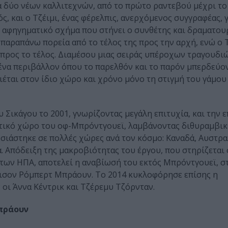
α δύο νέων καλλιτεχνών, από το πρώτο ραντεβού μέχρι το
ός, και ο Τζέιμι, ένας φέρελπις, ανερχόμενος συγγραφέας, 
ο αφηγηματικό σχήμα που στήνει ο συνθέτης και δραματου
παραπάνω πορεία από το τέλος της προς την αρχή, ενώ ο 
 προς το τέλος. Διαμέσου μιας σειράς υπέροχων τραγουδιώ
ένα περιβάλλον όπου το παρελθόν και το παρόν μπερδεύον
ιέται στον ίδιο χώρο και χρόνο μόνο τη στιγμή του γάμου
υ Σικάγου το 2001, γνωρίζοντας μεγάλη επιτυχία, και την 
τικό χώρο του οφ-Μπρόντγουεϊ, λαμβάνοντας διθυραμβικέ
σιάστηκε σε πολλές χώρες ανά τον κόσμο: Καναδά, Αυστραλ
α. Απόδειξη της μακροβιότητας του έργου, που στηρίζεται
 των ΗΠΑ, αποτελεί η αναβίωσή του εκτός Μπρόντγουεϊ, σ
ζέισον Ρόμπερτ Μπράουν. Το 2014 κυκλοφόρησε επίσης η
οι Άννα Κέντρικ και Τζέρεμυ Τζόρνταν.
Μπράουν