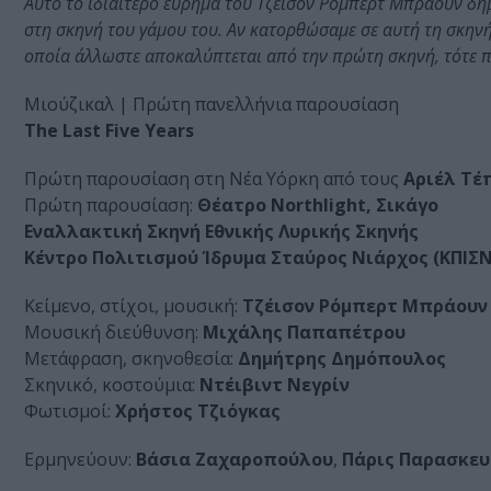
Αυτό το ιδιαίτερο εύρημα του Τζέισον Ρόμπερτ Μπράουν δημ
στη σκηνή του γάμου του. Αν κατορθώσαμε σε αυτή τη σκηνή ν
οποία άλλωστε αποκαλύπτεται από την πρώτη σκηνή, τότε 
Μιούζικαλ | Πρώτη πανελλήνια παρουσίαση
The Last Five Years
Πρώτη παρουσίαση στη Νέα Υόρκη από τους
Αριέλ Τέ
Πρώτη παρουσίαση:
Θέατρο Northlight, Σικάγο
Εναλλακτική Σκηνή Εθνικής Λυρικής Σκηνής
Κέντρο Πολιτισμού Ίδρυμα Σταύρος Νιάρχος (ΚΠΙΣΝ
Κείμενο, στίχοι, μουσική:
Τζέισον Ρόμπερτ Μπράουν
Μουσική διεύθυνση:
Μιχάλης Παπαπέτρου
Μετάφραση, σκηνοθεσία:
Δημήτρης Δημόπουλος
Σκηνικό, κοστούμια:
Ντέιβιντ Νεγρίν
Φωτισμοί:
Χρήστος Τζιόγκας
Ερμηνεύουν:
Βάσια Ζαχαροπούλου
,
Πάρις Παρασκε