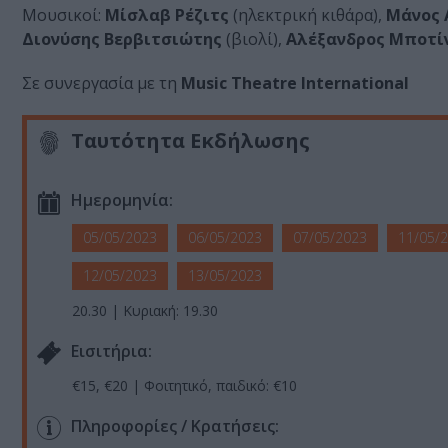
Μουσικοί:
Μίσλαβ Ρέζιτς
(ηλεκτρική κιθάρα),
Μάνος 
Διονύσης Βερβιτσιώτης
(βιολί),
Αλέξανδρος Μποτί
Σε συνεργασία με τη
Music Theatre International
Ταυτότητα Εκδήλωσης
Ημερομηνία:
05/05/2023
06/05/2023
07/05/2023
11/05/
12/05/2023
13/05/2023
20.30 | Κυριακή: 19.30
Eισιτήρια:
€15, €20 | Φοιτητικό, παιδικό: €10
Πληροφορίες / Κρατήσεις: