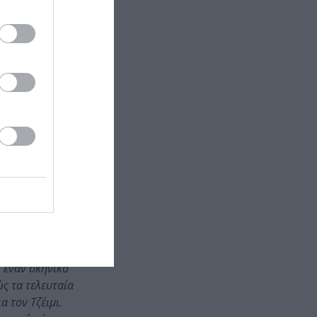
συστήνοντας
εύθυνση
γρίν
και
λου
και
Πάρις
σε πάνω από
ο Μποτίνη
,
πό τα
e Years
ουργήσω στην
 στη σκηνή και
, έναν σκηνικό
ς τα τελευταία
 τον Τζέιμι.