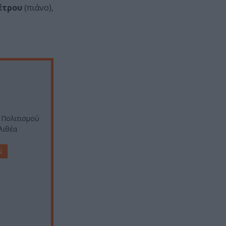
έτρου
(πιάνο),
ο Πολιτισμού
λιθέα
Ν