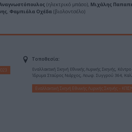
Αναγνωστόπουλος
(ηλεκτρικό μπάσο),
Μιχάλης Παπαπ
νης
,
Φαμπιόλα Οχέδα
(βιολοντσέλο)
Τοποθεσία:
Εναλλακτική Σκηνή Εθνικής Λυρικής Σκηνής, Κέντρ
2023
Ίδρυμα Σταύρος Νιάρχος, Λεωφ. Συγγρού 364, Καλ
Εναλλακτική Σκηνή Εθνικής Λυρικής Σκηνής – ΚΠΙΣ