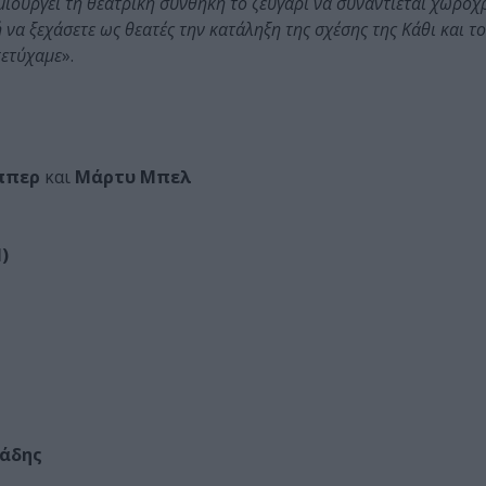
ιουργεί τη θεατρική συνθήκη το ζευγάρι να συναντιέται χωροχ
α ξεχάσετε ως θεατές την κατάληξη της σχέσης της Κάθι και του
πετύχαμε
».
ππερ
και
Μάρτυ Μπελ
)
υάδης