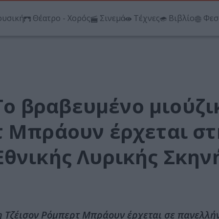
υσική
Θέατρο - Χορός
Σινεμά
Τέχνες
Βιβλίο
Φεσ
 Το βραβευμένο μιούζ
 Μπράουν έρχεται σ
 Εθνικής Λυρικής Σκην
έτη Τζέισον Ρόμπερτ Μπράουν έρχεται σε πανελλ