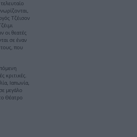
 τελευταίο
γνωρίζονται,
ργός Τζέισον
Τζέιμι
ν οι θεατές
ται σε έναν
 τους, που
επόμενη
ς κριτικές.
ία, Ιαπωνία,
 σε μεγάλο
το Θέατρο