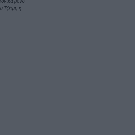
ρονικά μόνο
 Τζέιμι, η