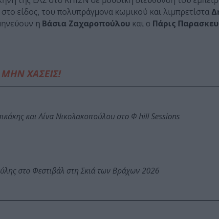
Σκηνή της ΕΛΣ στο ΚΠΙΣΝ σε μουσική διεύθυνση του έμπει
ύ στο είδος, του πολυπράγμονα κωμικού και λιμπρετίστα
Δ
μηνεύουν η
Βάσια Ζαχαροπούλου
και ο
Πάρις Παρασκευ
ΜΗΝ ΧΑΣΕΙΣ!
κάκης και Λίνα Νικολακοπούλου στο Φ hill Sessions
ύλης στο Φεστιβάλ στη Σκιά των Βράχων 2026