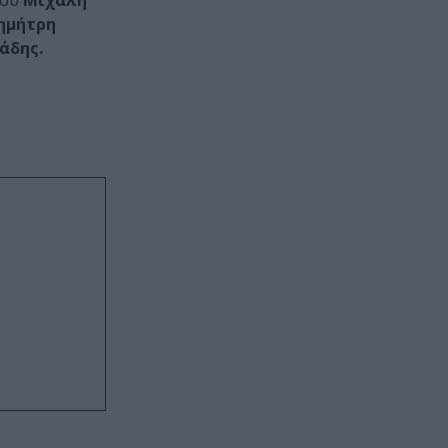
ρου
Μιχάλη
ημήτρη
άδης.