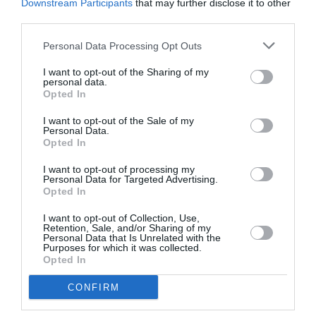
Downstream Participants
that may further disclose it to other
third parties.
Personal Data Processing Opt Outs
Σχετικά Άρθρα
I want to opt-out of the Sharing of my
personal data.
Opted In
I want to opt-out of the Sale of my
Personal Data.
Opted In
I want to opt-out of processing my
Personal Data for Targeted Advertising.
Ο Αλέξανδρος
Ο Ρόμπερτ Ντάουνι
Opted In
Βούλγαρης
Τζούνιορ ως Doctor
σκηνοθετεί το
Doom στο
I want to opt-out of Collection, Use,
“Σουέλ” της Ιωάννας
“Avengers:
Retention, Sale, and/or Sharing of my
Καρυστιάνη (teaser)
Doomsday” (πρώτο
Personal Data that Is Unrelated with the
τρέιλερ)
Purposes for which it was collected.
Opted In
CONFIRM