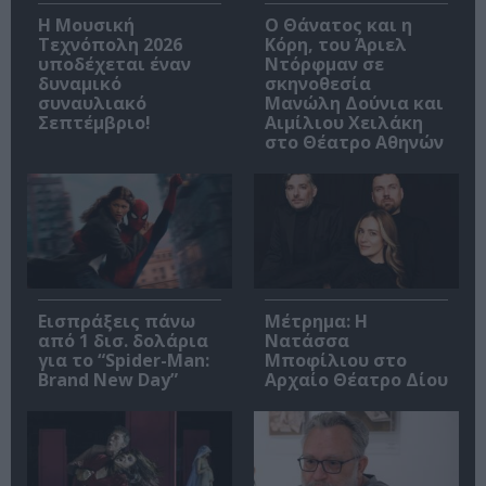
Η Μουσική
Ο Θάνατος και η
Τεχνόπολη 2026
Κόρη, του Άριελ
υποδέχεται έναν
Ντόρφμαν σε
δυναμικό
σκηνοθεσία
συναυλιακό
Μανώλη Δούνια και
Σεπτέμβριο!
Αιμίλιου Χειλάκη
στο Θέατρο Αθηνών
Εισπράξεις πάνω
Μέτρημα: Η
από 1 δισ. δολάρια
Νατάσσα
για το “Spider-Man:
Μποφίλιου στο
Brand New Day”
Αρχαίο Θέατρο Δίου