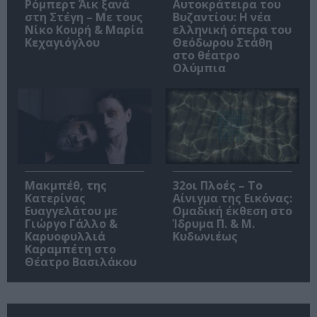
Ρόμπερτ Άικ ξανά
Αυτοκράτειρα του
στη Στέγη – Με τους
Βυζαντίου: Η νέα
Νίκο Κουρή & Μαρία
ελληνική όπερα του
Κεχαγιόγλου
Θεόδωρου Στάθη
στο θέατρο
Ολύμπια
Μακμπέθ, της
32οι Πλοές – Το
Κατερίνας
Αίνιγμα της Εικόνας:
Ευαγγελάτου με
Ομαδική έκθεση στο
Γιώργο Γάλλο &
Ίδρυμα Π. & Μ.
Καρυοφυλλιά
Κυδωνιέως
Καραμπέτη στο
Θέατρο Βασιλάκου