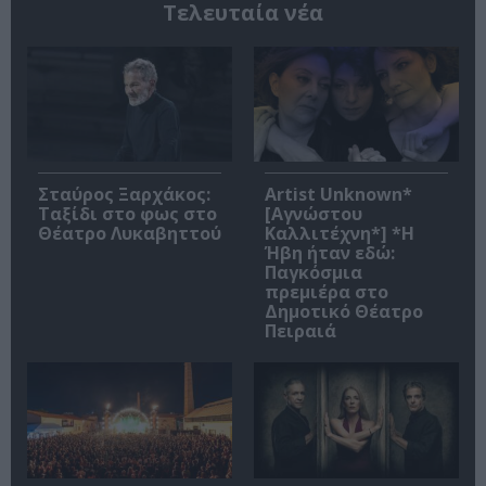
Τελευταία νέα
Σταύρος Ξαρχάκος:
Artist Unknown*
Ταξίδι στο φως στο
[Αγνώστου
Θέατρο Λυκαβηττού
Καλλιτέχνη*] *Η
Ήβη ήταν εδώ:
Παγκόσμια
πρεμιέρα στο
Δημοτικό Θέατρο
Πειραιά