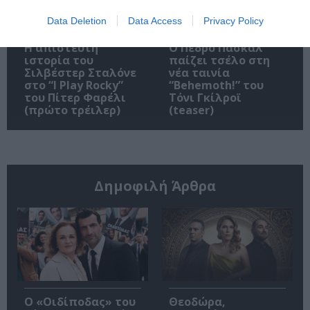
Data Deletion
Data Access
Privacy Policy
Η απίστευτη
Ο Πέδρο Πασκάλ
ιστορία του
παίζει τσέλο στη
Σιλβέστερ Σταλόνε
νέα ταινία
στο “I Play Rocky”
“Behemoth!” του
του Πίτερ Φαρέλι
Τόνι Γκίλροϊ
(πρώτο τρέιλερ)
(teaser)
Δημοφιλή Άρθρα
O «Οιδίποδας» του
Θεοδώρα,