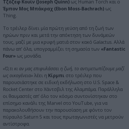
Τζόζεφ Κουίν (Joseph Quinn)
ως Human Torch και ο
Έμπον Μος Μπάκραχ (Ebon Moss-Bachrach)
ως
Thing.
Το τρέιλερ δίνει μία πρώτη γεύση από τη ζωή των
ηρώων πριν και μετά την απόκτηση των δυνάμεών
τους, μαζί με μια κρυφή ματιά στον κακό Galactus. Αλλά
πάνω απ’ όλα, υπογραμμίζει τη σημασία των
«Fantastic
Four»
ως μονάδα.
«Ό,τι κι αν μας επιφυλάσσει η ζωή, το αντιμετωπίζουμε μαζί
ως οικογένεια»
λέει η
Κίρμπι
στο τρέιλερ που
παρουσιάστηκε σε ειδική εκδήλωση στο U.S. Space &
Rocket Center στο Χάντσβιλ της Αλαμπάμα. Παράλληλα
οι θαυμαστές απ’ όλο τον κόσμο συντονίστηκαν στο
επίσημο κανάλι της Marvel στο YouTube, για να
παρακολουθήσουν την παρουσίαση με φόντο τον
πύραυλο Saturn 5 και τους πρωταγωνιστές να μετρούν
αντίστροφα.