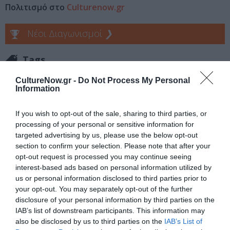
Πολιτισμό στο
Culturenow.gr
Νέοι Διαγωνισμοί
❯
Tags
ΞΕΝΕΣ ΤΑΙΝΙΕΣ
ΠΕΡΙΠΕΤΕΙΑ - ΑΣΤΥΝΟΜΙΚΟ
CultureNow.gr -
Do Not Process My Personal
Information
ΦΑΝΤΑΣΙΑΣ - ANIMATION
If you wish to opt-out of the sale, sharing to third parties, or
Newsletter
processing of your personal or sensitive information for
targeted advertising by us, please use the below opt-out
Κάθε βδομάδα στο e-mail σας τα τελευταία νέα για
section to confirm your selection. Please note that after your
την Τέχνη και τον Πολιτισμό!
opt-out request is processed you may continue seeing
interest-based ads based on personal information utilized by
us or personal information disclosed to third parties prior to
your opt-out. You may separately opt-out of the further
disclosure of your personal information by third parties on the
IAB’s list of downstream participants. This information may
Ακολουθήστε το Culturenow.gr
also be disclosed by us to third parties on the
IAB’s List of