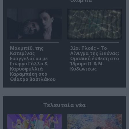
Ολύμπια
Μακμπέθ, της
32οι Πλοές – Το
Κατερίνας
Αίνιγμα της Εικόνας:
Ευαγγελάτου με
Ομαδική έκθεση στο
Γιώργο Γάλλο &
Ίδρυμα Π. & Μ.
Καρυοφυλλιά
Κυδωνιέως
Καραμπέτη στο
Θέατρο Βασιλάκου
Τελευταία νέα