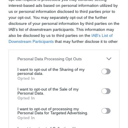
μήκους
Βληχή
, η οποία
παρουσιάστηκε με τη ζωντανή
interest-based ads based on personal information utilized by
εκτέλεση
έργων των Γ. Σ. Μπαχ / Κνουτ Νύστεντ και
us or personal information disclosed to third parties prior to
Τόσιο Χοσοκάβα.
your opt-out. You may separately opt-out of the further
disclosure of your personal information by third parties on the
The Artist on The Composer: Ιωάννα
IAB’s list of downstream participants. This information may
Πανταζοπούλου | A Summer Evening
also be disclosed by us to third parties on the
IAB’s List of
Downstream Participants
that may further disclose it to other
Επιμέλεια:
Γιώργος Κουμεντάκης
(Καλλιτεχνικός
third parties.
Διευθυντής ΕΛΣ) –
Ελίνα Κουντούρη
(Διευθύντρια
ΝΕΟΝ)
Personal Data Processing Opt Outs
Μουσική:
George Crumb – Music for a Summer
Evening (Makrokosmos III)
I want to opt-out of the Sharing of my
personal data.
Πιάνο:
Νίκος Κυριόσογλου, Στέφανος
Opted In
Θωμόπουλος
I want to opt-out of the Sale of my
Κρουστά:
Kazuyo Tsunehiro, Κώστας
Personal Data.
Αργυρόπουλος
Opted In
Φωτισμοί:
Ελένη Χούμου
I want to opt-out of processing my
Personal Data for Targeted Advertising.
Αρχιτεκτονικός σχεδιασμός:
Φάνης
Opted In
Καφαντάρης, Νικόλας Αρνής