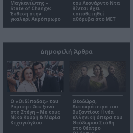
Μαγκανιώτης –
του Λεονάρντο Ντα
State of Change:
Βίντσι έχει
Έκθεση στην
τοποθετηθεί
γκαλερί Ακρόπρωρο
αθόρυβα στο MET
Δημοφιλή Άρθρα
O «Οιδίποδας» του
Θεοδώρα,
Ρόμπερτ Άικ ξανά
Αυτοκράτειρα του
στη Στέγη – Με τους
Βυζαντίου: Η νέα
Νίκο Κουρή & Μαρία
ελληνική όπερα του
Κεχαγιόγλου
Θεόδωρου Στάθη
στο θέατρο