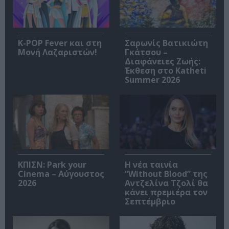
K-POP Fever και στη
Σαρωνίς Βατικιώτη
Μονή Λαζαριστών!
Γκάτσου –
Διαφάνειες Ζωής:
Έκθεση στο Katheti
Summer 2026
ΚΠΙΣΝ: Park your
Η νέα ταινία
Cinema – Αύγουστος
“Without Blood” της
2026
Αντζελίνα Τζολί θα
κάνει πρεμιέρα τον
Σεπτέμβριο