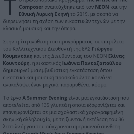
Τ
Composer
αναπτύχθηκε από τον
ΝΕΟΝ
και την
Εθνική Λυρική Σκηνή
το 2019, με σκοπό να
διερευνήσει τη σχέση των εικαστικών τεχνών με την
κλασική μουσική και την όπερα.
Στην τρίτη ανάθεση του προγράμματος, σε επιμέλεια
του Καλλιτεχνικού Διευθυντή της ΕΛΣ
Γιώργου
Κουμεντάκη
και της Διευθύντριας του ΝΕΟΝ
Ελίνας
Κουντούρη
, η εικαστικός
Ιωάννα Πανταζοπούλου
δημιουργεί μια εμβυθιστική εγκατάσταση όπου
εικαστικά και μουσική προσκαλούν το κοινό να
ανακαλύψει έναν μαγικό, παραμυθένιο κόσμο.
Το έργο
A Summer Evening
είναι μια εγκατάσταση που
αποτελείται από 135 γλυπτά η οποία εξαφανίζεται και
επανεμφανίζεται σε μια σχολαστικά χορογραφημένη
σκηνική αλληλουχία, με τη ζωντανή εκτέλεση του 36
λεπτών έργου του σύγχρονου αμερικανού συνθέτη
George Crumb
Music for a Summer Evening