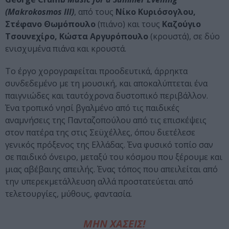
(Makrokosmos III)
, από τους
Νίκο Κυριόσογλου,
Στέφανο Θωμόπουλο
(πιάνο) και τους
Καζούγιο
Τσουνεχίρο, Κώστα Αργυρόπουλο
(κρουστά), σε δύο
ενισχυμένα πιάνα και κρουστά.
Το έργο χορογραφείται προοδευτικά, άρρηκτα
συνδεδεμένο με τη μουσική, και αποκαλύπτεται ένα
παιγνιώδες και ταυτόχρονα δυστοπικό περιβάλλον.
Ένα τροπικό νησί βγαλμένο από τις παιδικές
αναμνήσεις της Πανταζοπούλου από τις επισκέψεις
στον πατέρα της στις Σεϋχέλλες, όπου διετέλεσε
γενικός πρόξενος της Ελλάδας. Ένα φυσικό τοπίο σαν
σε παιδικό όνειρο, μεταξύ του κόσμου που ξέρουμε και
μιας αβέβαιης απειλής. Ένας τόπος που απειλείται από
την υπερεκμετάλλευση αλλά προστατεύεται από
τελετουργίες, μύθους, φαντασία.
ΜΗΝ ΧΑΣΕΙΣ!