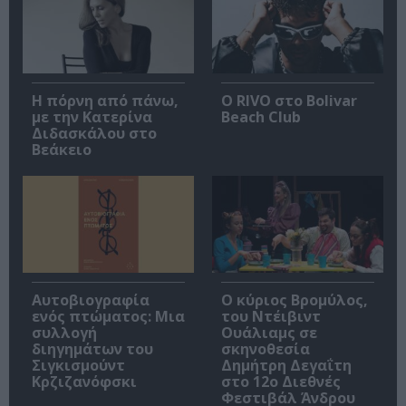
Η πόρνη από πάνω,
Ο RIVO στο Bolivar
με την Κατερίνα
Beach Club
Διδασκάλου στο
Βεάκειο
Αυτοβιογραφία
O κύριος Βρομύλος,
ενός πτώματος: Μια
του Ντέιβιντ
συλλογή
Ουάλιαμς σε
διηγημάτων του
σκηνοθεσία
Σιγκισμούντ
Δημήτρη Δεγαΐτη
Κρζιζανόφσκι
στο 12ο Διεθνές
Φεστιβάλ Άνδρου