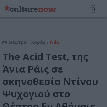
Θέατρο - Χορός /
Νέα
The Acid Test, της
Άνια Ράις σε
σκηνοθεσία Ντίνου
Ψυχογιού στο
Θέατρο Εν Αθήναις