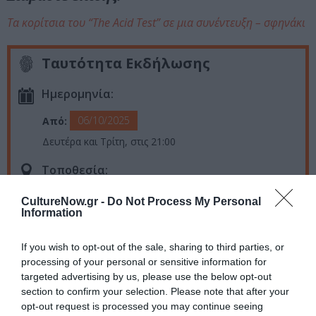
Τα κορίτσια του “The Acid Test” σε μια συνέντευξη – σφηνάκι
Ταυτότητα Εκδήλωσης
Ημερομηνία:
06/10/2025
Από:
Δευτέρα και Τρίτη, στις 21:00
Τοποθεσία:
Θέατρο Έν Άθήναις, Ιάκχου 19, Γκάζι
CultureNow.gr -
Do Not Process My Personal
Information
Tempus Verum – Εν Αθήναις
If you wish to opt-out of the sale, sharing to third parties, or
Eισιτήρια:
processing of your personal or sensitive information for
targeted advertising by us, please use the below opt-out
16€ κανονικό, 13€ μειωμένο (φοιτητικό, ΑμεΑ)
section to confirm your selection. Please note that after your
opt-out request is processed you may continue seeing
Πληροφορίες / Κρατήσεις: