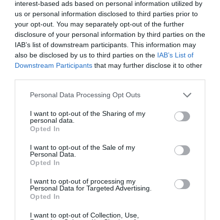
interest-based ads based on personal information utilized by
us or personal information disclosed to third parties prior to
Τηλ.: 2130356472 |
«Εν Αθήναις»
your opt-out. You may separately opt-out of the further
disclosure of your personal information by third parties on the
Ακολουθήστε το Culturenow.gr στο
Google News
και
IAB’s list of downstream participants. This information may
μάθετε πρώτοι όλες τις ειδήσεις
also be disclosed by us to third parties on the
IAB’s List of
Downstream Participants
that may further disclose it to other
Δείτε όλα τα
τελευταία νέα
για την Τέχνη και τον
third parties.
Πολιτισμό στο
Culturenow.gr
Personal Data Processing Opt Outs
Νέοι Διαγωνισμοί
❯
I want to opt-out of the Sharing of my
personal data.
Opted In
Tags
I want to opt-out of the Sale of my
Personal Data.
ΔΡΑΜΑ - ΚΟΙΝΩΝΙΚΟ - ΣΥΓΧΡΟΝΟ
Opted In
ΘΕΑΤΡΙΚΕΣ ΠΑΡΑΣΤΑΣΕΙΣ 2025 – 2026
I want to opt-out of processing my
Personal Data for Targeted Advertising.
Opted In
Newsletter
I want to opt-out of Collection, Use,
Κάθε βδομάδα στο e-mail σας τα τελευταία νέα για