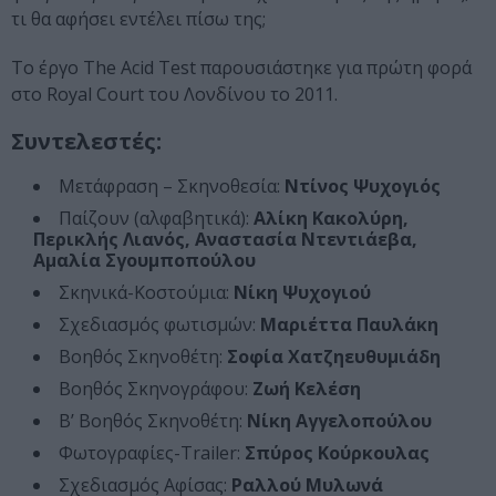
τι θα αφήσει εντέλει πίσω της;
Το έργο The Acid Test παρουσιάστηκε για πρώτη φορά
στο Royal Court του Λονδίνου το 2011.
Συντελεστές:
Μετάφραση – Σκηνοθεσία:
Ντίνος Ψυχογιός
Παίζουν (αλφαβητικά):
Αλίκη Κακολύρη,
Περικλής Λιανός, Αναστασία Ντεντιάεβα,
Αμαλία Σγουμποπούλου
Σκηνικά-Κοστούμια:
Νίκη Ψυχογιού
Σχεδιασμός φωτισμών:
Μαριέττα Παυλάκη
Βοηθός Σκηνοθέτη:
Σοφία Χατζηευθυμιάδη
Βοηθός Σκηνογράφου:
Ζωή Κελέση
Β’ Βοηθός Σκηνοθέτη:
Νίκη Αγγελοπούλου
Φωτογραφίες-Trailer:
Σπύρος Κούρκουλας
Σχεδιασμός Αφίσας:
Ραλλού Μυλωνά