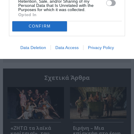
Retention, Sale, and/or Sharing of my
την Τέχνη και τον Πολιτισμό!
Personal Data that Is Unrelated with the
Purposes for which it was collected.
Opted In
CONFIRM
Ακολουθήστε το Culturenow.gr
Data Deletion
Data Access
Privacy Policy
Σχετικά Άρθρα
«ΖΗΤΩ τα λαϊκά
Ειρήνη – Μια
κορίτσια!», του
επίσκεψη στο έργο