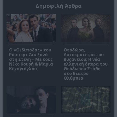
Δημοφιλή Άρθρα
O «Οιδίποδας» του
Θεοδώρα,
Ρόμπερτ Άικ ξανά
Αυτοκράτειρα του
στη Στέγη – Με τους
Βυζαντίου: Η νέα
Νίκο Κουρή & Μαρία
ελληνική όπερα του
Κεχαγιόγλου
Θεόδωρου Στάθη
στο θέατρο
Ολύμπια