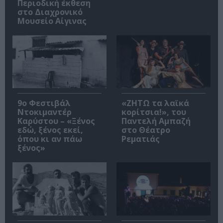
Περιοδική έκθεση
στο Διαχρονικό
Μουσείο Αίγινας
9ο Φεστιβάλ
«ΖΗΤΩ τα λαϊκά
Ντοκιμαντέρ
κορίτσια!», του
Καρύστου – «Ξένος
Παντελή Αμπαζή
εδώ, ξένος εκεί,
στο Θέατρο
όπου κι αν πάω
Ρεματιάς
ξένος»