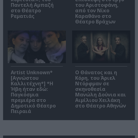
Παντελή Αμπαζή
του Αριστοφάνη,
στο Θέατρο
από τον Νίκο
Ρεματιάς
Καραθάνο στο
Θέατρο Βράχων
Artist Unknown*
Ο Θάνατος και η
[Αγνώστου
Κόρη, του Άριελ
Καλλιτέχνη*] *Η
Ντόρφμαν σε
Ήβη ήταν εδώ:
σκηνοθεσία
Παγκόσμια
Μανώλη Δούνια και
πρεμιέρα στο
Αιμίλιου Χειλάκη
Δημοτικό Θέατρο
στο Θέατρο Αθηνών
Πειραιά