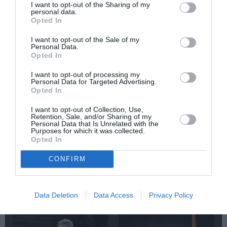
ΕΝΤΕΧΝΟ - ΛΑΪΚΟ - ΠΑΡΑΔΟΣΙΑΚΗ
ΣΠΥΡΟΣ ΜΑΝΕΣΗΣ
I want to opt-out of the Sharing of my
personal data.
ΣΥΝΑΥΛΙΕΣ 2023
ΤΑΝΙΑ ΤΣΑΝΑΚΛΙΔΟΥ
Opted In
I want to opt-out of the Sale of my
Newsletter
Personal Data.
Opted In
Κάθε βδομάδα στο e-mail σας τα τελευταία νέα για
την Τέχνη και τον Πολιτισμό!
I want to opt-out of processing my
Personal Data for Targeted Advertising.
Opted In
I want to opt-out of Collection, Use,
Retention, Sale, and/or Sharing of my
Personal Data that Is Unrelated with the
Purposes for which it was collected.
Ακολουθήστε το Culturenow.gr
Opted In
CONFIRM
Σχετικά Άρθρα
Data Deletion
Data Access
Privacy Policy