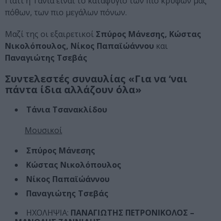
Γιατί η Τάνια είναι το καταφύγιο των πιο κρυφών μας
πόθων, των πιο μεγάλων πόνων.
Μαζί της οι εξαιρετικοί
Σπύρος Μάνεσης, Κώστας
Νικολόπουλος​, ​Νίκος Παπαϊώάννου​
και
Παναγιώτης Τσεβάς
Συντελεστές συναυλίας «Για να ‘ναι
πάντα ίδια αλλάζουν όλα»
Τάνια Τσανακλίδου
Μουσικοί
Σπύρος Μάνεσης
Κώστας Νικολόπουλος​
Νίκος Παπαϊώάννου​
Παναγιώτης Τσεβάς
ΗΧΟΛΗΨΙΑ:
ΠΑΝΑΓΙΩΤΗΣ ΠΕΤΡΟΝΙΚΟΛΟΣ –