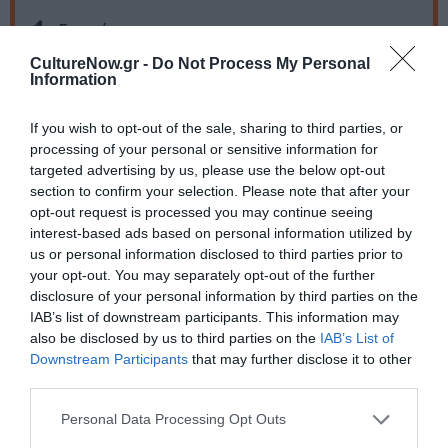
Eισιτήρια:
CultureNow.gr -
Do Not Process My Personal
Κανονικό: 20€ | Μειωμένο: 16€ (άνω των 65, ΑΜΕΑ,
Information
φοιτητές, ανέργων)
Πληροφορίες / Κρατήσεις:
If you wish to opt-out of the sale, sharing to third parties, or
processing of your personal or sensitive information for
Τηλ.: 21 0422 6330
targeted advertising by us, please use the below opt-out
section to confirm your selection. Please note that after your
opt-out request is processed you may continue seeing
Ακολουθήστε το Culturenow.gr στο
Google News
και
interest-based ads based on personal information utilized by
μάθετε πρώτοι όλες τις ειδήσεις
us or personal information disclosed to third parties prior to
your opt-out. You may separately opt-out of the further
Δείτε όλα τα
τελευταία νέα
για την Τέχνη και τον
disclosure of your personal information by third parties on the
Πολιτισμό στο
Culturenow.gr
IAB’s list of downstream participants. This information may
also be disclosed by us to third parties on the
IAB’s List of
Νέοι Διαγωνισμοί
❯
Downstream Participants
that may further disclose it to other
third parties.
Tags
Personal Data Processing Opt Outs