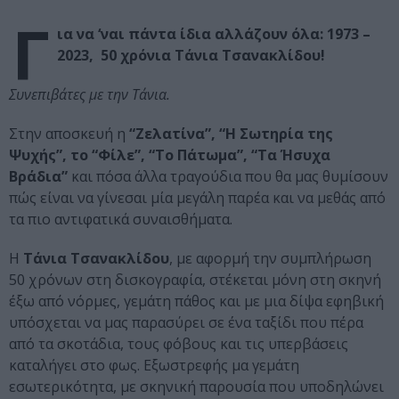
Γ
ια να ‘ναι πάντα ίδια αλλάζουν όλα: 1973 –
2023, 50 χρόνια Τάνια Τσανακλίδου!
Συνεπιβάτες με την Τάνια.
Στην αποσκευή η
“Ζελατίνα”, “Η Σωτηρία της
Ψυχής”, το “Φίλε”, “Το Πάτωμα”, “Τα Ήσυχα
Βράδια”
και πόσα άλλα τραγούδια που θα μας θυμίσουν
πώς είναι να γίνεσαι μία μεγάλη παρέα και να μεθάς από
τα πιο αντιφατικά συναισθήματα.
Η
Τάνια Τσανακλίδου
, με αφορμή την συμπλήρωση
50 χρόνων στη δισκογραφία, στέκεται μόνη στη σκηνή
έξω από νόρμες, γεμάτη πάθος και με μια δίψα εφηβική
υπόσχεται να μας παρασύρει σε ένα ταξίδι που πέρα
από τα σκοτάδια, τους φόβους και τις υπερβάσεις
καταλήγει στο φως. Εξωστρεφής μα γεμάτη
εσωτερικότητα, με σκηνική παρουσία που υποδηλώνει