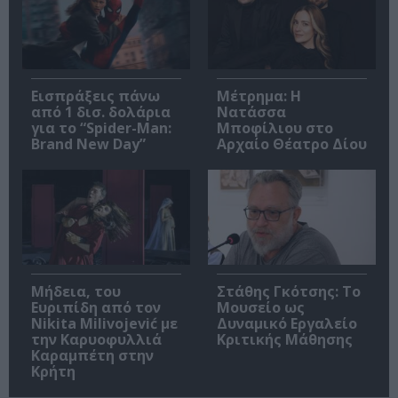
Εισπράξεις πάνω
Μέτρημα: Η
από 1 δισ. δολάρια
Νατάσσα
για το “Spider-Man:
Μποφίλιου στο
Brand New Day”
Αρχαίο Θέατρο Δίου
Μήδεια, του
Στάθης Γκότσης: Το
Ευριπίδη από τον
Μουσείο ως
Nikita Milivojević με
Δυναμικό Εργαλείο
την Καρυοφυλλιά
Κριτικής Μάθησης
Καραμπέτη στην
Κρήτη