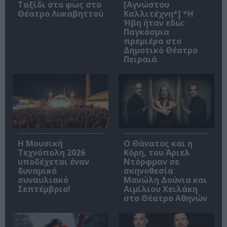
Ταξίδι στο φως στο
[Αγνώστου
Θέατρο Λυκαβηττού
Καλλιτέχνη*] *Η
Ήβη ήταν εδώ:
Παγκόσμια
πρεμιέρα στο
Δημοτικό Θέατρο
Πειραιά
Η Μουσική
Ο Θάνατος και η
Τεχνόπολη 2026
Κόρη, του Άριελ
υποδέχεται έναν
Ντόρφμαν σε
δυναμικό
σκηνοθεσία
συναυλιακό
Μανώλη Δούνια και
Σεπτέμβριο!
Αιμίλιου Χειλάκη
στο Θέατρο Αθηνών