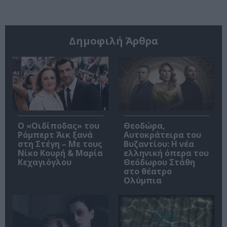
Δημοφιλή Άρθρα
O «Οιδίποδας» του
Θεοδώρα,
Ρόμπερτ Άικ ξανά
Αυτοκράτειρα του
στη Στέγη – Με τους
Βυζαντίου: Η νέα
Νίκο Κουρή & Μαρία
ελληνική όπερα του
Κεχαγιόγλου
Θεόδωρου Στάθη
στο θέατρο
Ολύμπια