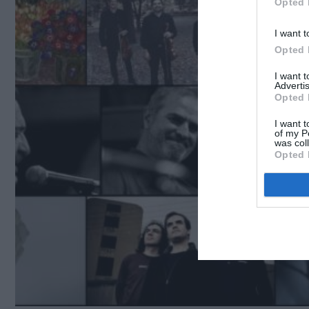
Opted 
I want t
Opted 
I want 
Advertis
Opted 
I want t
of my P
was col
Opted 