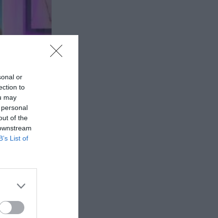
sonal or
ection to
ou may
 personal
out of the
 downstream
B’s List of
ην
ρη είσοδο