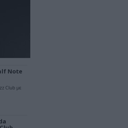
alf Note
zz Club με
nda
 Club