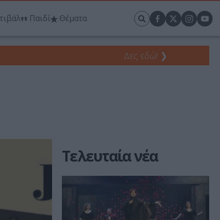
τιβάλ
Παιδί
Θέματα
Δες εδώ!
❯
Τελευταία νέα