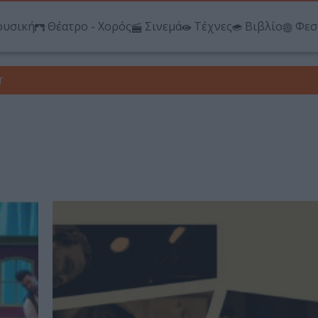
υσική
Θέατρο - Χορός
Σινεμά
Τέχνες
Βιβλίο
Φεσ
r