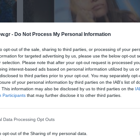
w.gr -
Do Not Process My Personal Information
to opt-out of the sale, sharing to third parties, or processing of your per
formation for targeted advertising by us, please use the below opt-out s
r selection. Please note that after your opt-out request is processed y
eing interest-based ads based on personal information utilized by us or
disclosed to third parties prior to your opt-out. You may separately opt-
losure of your personal information by third parties on the IAB’s list of
ΘΕΜΑΤΑ / ΝΕΑ
. This information may also be disclosed by us to third parties on the
IA
z Day
Δωρεάν εκδηλώσεις στην Αθήνα τ
Participants
that may further disclose it to other third parties.
εβδομάδα 27 Απριλίου – 3 Μαΐου
στις
Εκθέσεις, συναυλίες και εκδηλώσεις με ελεύθε
στην Αθήνα αυτή την εβδομάδα.
l Data Processing Opt Outs
o opt-out of the Sharing of my personal data.