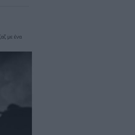
αζ με ένα