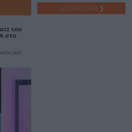
Δες όλα τα νέα
❯
azz του
Α στο
νολο Jazz