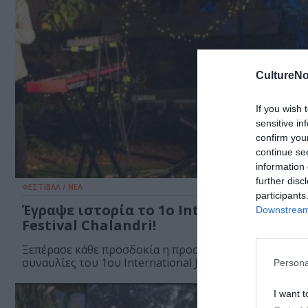
CultureNo
If you wish 
sensitive in
confirm you
continue se
information 
further disc
ΦΕΣΤΙΒΑΛ / ΝΕΑ
participants
Έγραψε ιστορία το 1ο International Jaz
Downstream 
Festival Chalandri!
Ξεπέρασε κάθε προσδοκία η προσέλευση του κόσμου 
συναυλίες του 1ου International Jazz Day...
Persona
I want t