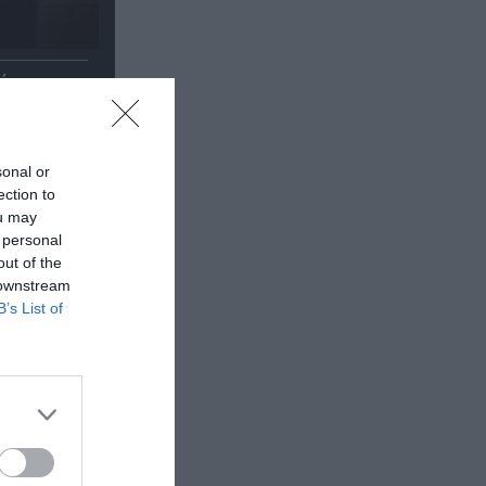
έα
θέατρο
sonal or
ection to
ou may
 personal
out of the
 downstream
B’s List of
κή έκθεση