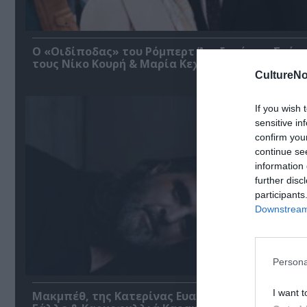
O «Οιδίποδας» του Ρόμπερτ Άικ ξανά στη Στέγη
τους Νίκο Κουρή & Μαρία Κεχαγιόγλου
CultureNo
If you wish 
sensitive in
confirm you
continue se
information 
further disc
participants
Downstream 
Persona
I want t
Μακμπέθ, της Κατερίνας Ευαγγελάτου με Γιώργ