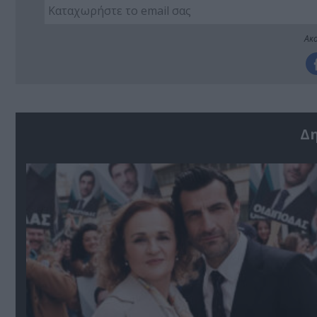
Ακο
Δ