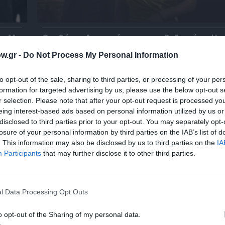
 – Με
Θεοδώρα, Αυτοκράτειρα του Βυζαντίου: Η ν
ελληνική όπερα του Θεόδωρου Στάθη στο 
Ολύμπια
w.gr -
Do Not Process My Personal Information
to opt-out of the sale, sharing to third parties, or processing of your per
formation for targeted advertising by us, please use the below opt-out s
r selection. Please note that after your opt-out request is processed y
eing interest-based ads based on personal information utilized by us or
disclosed to third parties prior to your opt-out. You may separately opt-
losure of your personal information by third parties on the IAB’s list of
. This information may also be disclosed by us to third parties on the
IA
Participants
that may further disclose it to other third parties.
l Data Processing Opt Outs
o opt-out of the Sharing of my personal data.
ο
32οι Πλοές – Το Αίνιγμα της Εικόνας: Ομαδι