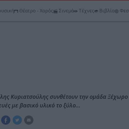
υσική
Θέατρο - Χορός
Σινεμά
Τέχνες
Βιβλίο
Φεσ
άλης Κυριατσούλης συνθέτουν την ομάδα Ξέχωρο
υές με βασικό υλικό το ξύλο…