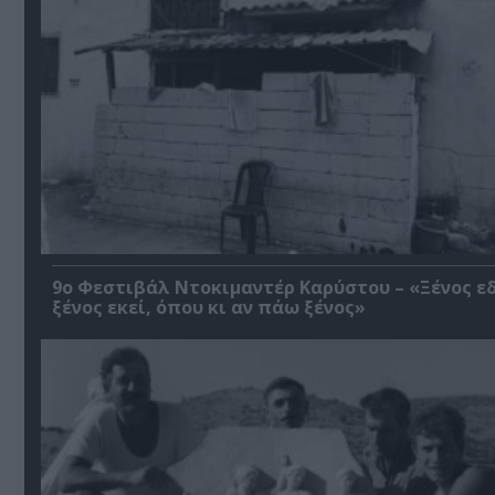
9ο Φεστιβάλ Ντοκιμαντέρ Καρύστου – «Ξένος ε
ξένος εκεί, όπου κι αν πάω ξένος»