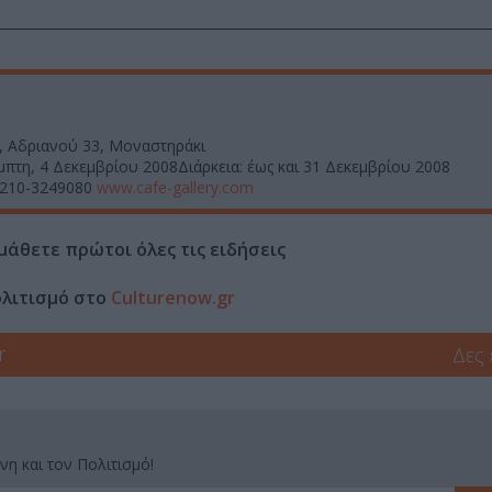
é, Αδριανού 33, Μοναστηράκι
μπτη, 4 Δεκεμβρίου 2008Διάρκεια: έως και 31 Δεκεμβρίου 2008
 210-3249080
www.cafe-gallery.com
μάθετε πρώτοι όλες τις ειδήσεις
ολιτισμό στο
Culturenow.gr
r
Δες
νη και τον Πολιτισμό!