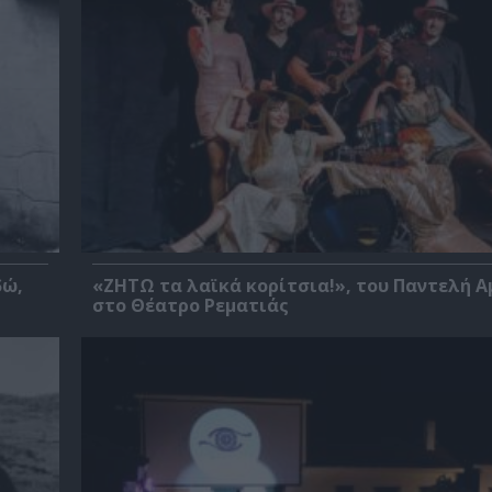
δώ,
«ΖΗΤΩ τα λαϊκά κορίτσια!», του Παντελή 
στο Θέατρο Ρεματιάς