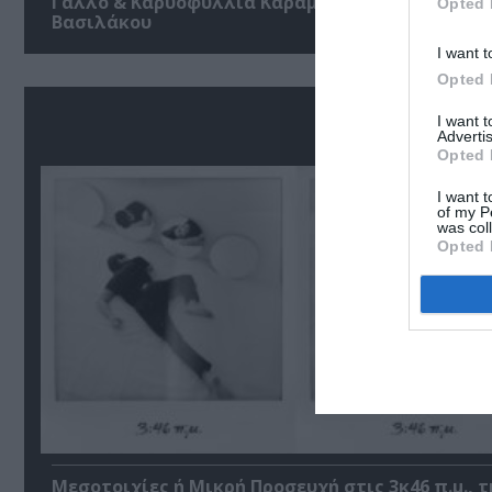
Γάλλο & Καρυοφυλλιά Καραμπέτη στο Θέατρο
Opted 
Βασιλάκου
I want t
Opted 
I want 
Advertis
Opted 
I want t
of my P
was col
Opted 
Μεσοτοιχίες ή Μικρή Προσευχή στις 3κ46 π.μ., τ