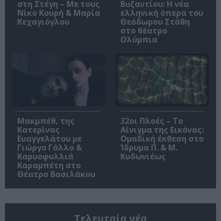
στη Στέγη – Με τους
Βυζαντίου: Η νέα
Νίκο Κουρή & Μαρία
ελληνική όπερα του
Κεχαγιόγλου
Θεόδωρου Στάθη
στο θέατρο
Ολύμπια
Μακμπέθ, της
32οι Πλοές – Το
Κατερίνας
Αίνιγμα της Εικόνας:
Ευαγγελάτου με
Ομαδική έκθεση στο
Γιώργο Γάλλο &
Ίδρυμα Π. & Μ.
Καρυοφυλλιά
Κυδωνιέως
Καραμπέτη στο
Θέατρο Βασιλάκου
Τελευταία νέα