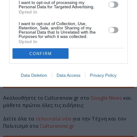
Ημερομηνία:
I want to opt-out of processing my
Personal Data for Targeted Advertising.
Opted In
29/06/2026
30/09/2026
Από:
Εως:
Ώρες λειτουργίας: Καθημερινά, εκτός Τρίτης, 10:00-
I want to opt-out of Collection, Use,
18:00
Retention, Sale, and/or Sharing of my
Personal Data that Is Unrelated with the
Purposes for which it was collected.
Τοποθεσία:
Opted In
Μουσείο Βιομηχανικής Ελαιουργίας Λέσβου, Αγία
CONFIRM
Παρασκευή, Λέσβος
Πληροφορίες / Κρατήσεις:
Data Deletion
Data Access
Privacy Policy
Τηλ: 22530 32300 |
piop.gr
Ακολουθήστε το Culturenow.gr στο
Google News
και
μάθετε πρώτοι όλες τις ειδήσεις
Δείτε όλα τα
τελευταία νέα
για την Τέχνη και τον
Πολιτισμό στο
Culturenow.gr