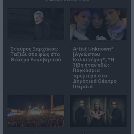
Σταύρος Ξαρχάκος:
Artist Unknown*
Ταξίδι στο φως στο
[Αγνώστου
Θέατρο Λυκαβηττού
Καλλιτέχνη*] *Η
Ήβη ήταν εδώ:
Παγκόσμια
πρεμιέρα στο
Δημοτικό Θέατρο
Πειραιά