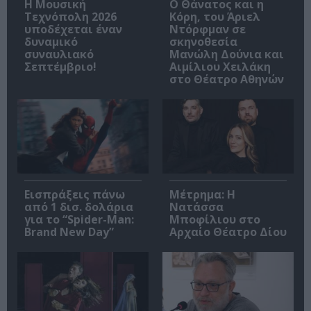
Η Μουσική
Ο Θάνατος και η
Τεχνόπολη 2026
Κόρη, του Άριελ
υποδέχεται έναν
Ντόρφμαν σε
δυναμικό
σκηνοθεσία
συναυλιακό
Μανώλη Δούνια και
Σεπτέμβριο!
Αιμίλιου Χειλάκη
στο Θέατρο Αθηνών
Εισπράξεις πάνω
Μέτρημα: Η
από 1 δισ. δολάρια
Νατάσσα
για το “Spider-Man:
Μποφίλιου στο
Brand New Day”
Αρχαίο Θέατρο Δίου