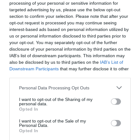
processing of your personal or sensitive information for
Πολιτισμού, σε συνεργασία με τον Σύλλογο Οι Φίλοι
targeted advertising by us, please use the below opt-out
της Μουσικής, στη Μουσική Βιβλιοθήκη του οποίου ο
section to confirm your selection. Please note that after your
Μίκης Θεοδωράκης εμπιστεύτηκε το Αρχείο του, το
opt-out request is processed you may continue seeing
1997.
interest-based ads based on personal information utilized by
us or personal information disclosed to third parties prior to
Την επιμέλεια της έκθεσης υπογράφει η αρχιτέκτονας-
your opt-out. You may separately opt-out of the further
disclosure of your personal information by third parties on the
μουσειολόγος
Ερατώ Κουτσουδάκη
και την
IAB’s list of downstream participants. This information may
επιστημονική επιμέλεια η μουσικολόγος
Βάλια Βράκα
,
also be disclosed by us to third parties on the
IAB’s List of
υπεύθυνη του Τομέα Ελληνικής Μουσικής της
Downstream Participants
that may further disclose it to other
Μουσικής Βιβλιοθήκης.
third parties.
Κεντρική φωτογραφία θέματος: Ο Μίκης Θεοδωράκης
Personal Data Processing Opt Outs
υπογράφει τη σύμβαση δωρεάς του αρχείου του στη
I want to opt-out of the Sharing of my
Μουσική Βιβλιοθήκη του Συλλόγου Οι Φίλοι της Μουσικής.
personal data.
Οδός Επιφάνους 1, Αθήνα, 22 Νοεμβρίου 1997
Opted In
I want to opt-out of the Sale of my
Personal Data.
Ταυτότητα Εκδήλωσης
Opted In