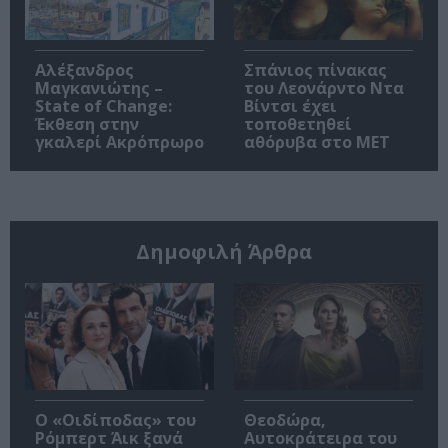
Αλέξανδρος
Σπάνιος πίνακας
Μαγκανιώτης –
του Λεονάρντο Ντα
State of Change:
Βίντσι έχει
Έκθεση στην
τοποθετηθεί
γκαλερί Ακρόπρωρο
αθόρυβα στο MET
Δημοφιλή Άρθρα
O «Οιδίποδας» του
Θεοδώρα,
Ρόμπερτ Άικ ξανά
Αυτοκράτειρα του