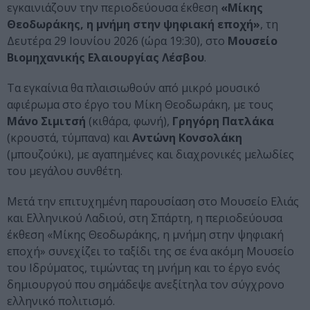
εγκαινιάζουν την περιοδεύουσα έκθεση
«Μίκης
Θεοδωράκης, η μνήμη στην ψηφιακή εποχή»
, τη
Δευτέρα 29 Ιουνίου 2026 (ώρα 19:30), στο
Μουσείο
Βιομηχανικής Ελαιουργίας Λέσβου
.
Τα εγκαίνια θα πλαισιωθούν από μικρό μουσικό
αφιέρωμα στο έργο του Μίκη Θεοδωράκη, με τους
Μάνο Σιμιτσή
(κιθάρα, φωνή),
Γρηγόρη Πατλάκα
(κρουστά, τύμπανα) και
Αντώνη Κονσολάκη
(μπουζούκι), με αγαπημένες και διαχρονικές μελωδίες
του μεγάλου συνθέτη.
Μετά την επιτυχημένη παρουσίαση στο Μουσείο Ελιάς
και Ελληνικού Λαδιού, στη Σπάρτη, η περιοδεύουσα
έκθεση «Μίκης Θεοδωράκης, η μνήμη στην ψηφιακή
εποχή» συνεχίζει το ταξίδι της σε ένα ακόμη Μουσείο
του Ιδρύματος, τιμώντας τη μνήμη και το έργο ενός
δημιουργού που σημάδεψε ανεξίτηλα τον σύγχρονο
ελληνικό πολιτισμό.