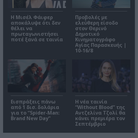
Η Μισέλ Φάιφερ
Προβολές με
αποκάλυψε ότι δεν
ελεύθερη είσοδο
θέλει να
στον Θερινό
πρωταγωνιστήσει
Δημοτικό
ποτέ ξανά σε ταινία
Κινηματογράφο
Αγίας Παρασκευής |
10-16/8
Εισπράξεις πάνω
Η νέα ταινία
από 1 δισ. δολάρια
“Without Blood” της
για το “Spider-Man:
Αντζελίνα Τζολί θα
Brand New Day”
κάνει πρεμιέρα τον
Σεπτέμβριο