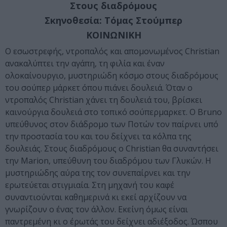
Στους διαδρόμους
Σκηνοθεσία:
Τόμας Στούμπερ
ΚΟΙΝΩΝΙΚΗ
Ο εσωστρεφής, ντροπαλός και απομονωμένος Christian
ανακαλύπτει την αγάπη, τη φιλία και έναν
ολοκαίνουργιο, μυστηριώδη κόσμο στους διαδρόμους
του σούπερ μάρκετ όπου πιάνει δουλειά. Όταν ο
ντροπαλός Christian χάνει τη δουλειά του, βρίσκει
καινούργια δουλειά στο τοπικό σούπερμαρκετ. Ο Bruno
υπεύθυνος στον διάδρομο των Ποτών τον παίρνει υπό
την προστασία του και του δείχνει τα κόλπα της
δουλειάς. Στους διαδρόμους ο Christian θα συναντήσει
την Marion, υπεύθυνη του διαδρόμου των Γλυκών. Η
μυστηριώδης αύρα της τον συνεπαίρνει και την
ερωτεύεται στιγμιαία. Στη μηχανή του καφέ
συναντιούνται καθημερινά κι εκεί αρχίζουν να
γνωρίζουν ο ένας τον άλλον. Εκείνη όμως είναι
παντρεμένη κι ο έρωτάς του δείχνει αδιέξοδος. Ώσπου