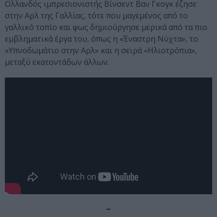
Ολλανδός ιμπρεσιονιστής Βίνσεντ Βαν Γκογκ έζησε
στην Αρλ της Γαλλίας, τότε που μαγεμένος από το
γαλλικό τοπίο και φως δημιούργησε μερικά από τα πιο
εμβληματικά έργα του, όπως η «Έναστρη Νύχτα», το
«Υπνοδωμάτιο στην Αρλ» και η σειρά «Ηλιοτρόπια»,
μεταξύ εκατοντάδων άλλων.
–