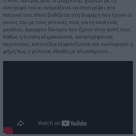
O Άτλι, πατέρας μιας τετράχρονης, χωρίζει με τη
σύντροφό του κι αναγκάζεται να επιστρέψει στο
πατρικό του, όπου βυθίζεται στη διαμάχη που έχουν οι
γονείς του με τους γείτονές τους για τη σκιά ενός
μεγάλου, όμορφου δέντρου που έχουν στην αυλή τους.
Καθώς η ένταση κλιμακώνεται, καταστρέφονται
περιουσίες, κατοικίδια εξαφανίζονται και κυκλοφορεί η
φήμη πως ο γείτονας εθεάθη με αλυσοπρίονο…