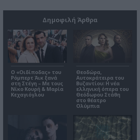
Δημοφιλή Άρθρα
O «Οιδίποδας» του
Θεοδώρα,
Ρόμπερτ Άικ ξανά
Αυτοκράτειρα του
στη Στέγη – Με τους
Βυζαντίου: Η νέα
Νίκο Κουρή & Μαρία
ελληνική όπερα του
Κεχαγιόγλου
Θεόδωρου Στάθη
στο θέατρο
Ολύμπια