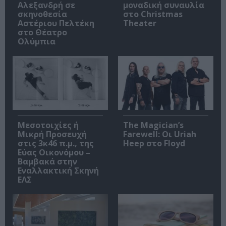
Αλεξανδρή σε
μοναδική συναυλία
σκηνοθεσία
στο Christmas
Αστέριου Πελτέκη
Theater
στο Θέατρο
Ολύμπια
Μεσοτοιχίες ή
The Magician’s
Μικρή Προσευχή
Farewell: Οι Uriah
στις 3κ46 π.μ., της
Heep στο Floyd
Εύας Οικονόμου –
Βαμβακά στην
Εναλλακτική Σκηνή
ΕΛΣ