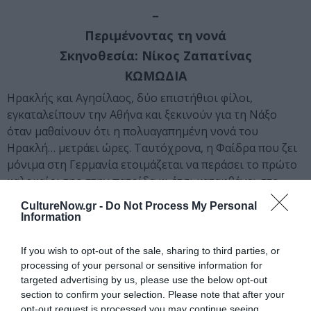
–
Περιμένοντας τη νονά
Σκηνοθεσία: Νίκος Ζαπατίνας
ΚΩΜΩΔΙΑ
Ηρακλής και Αγησίλαος, δύο επιστήθιοι φίλοι,
εγκαταλείπουν την Αθήνα και ξεκινούν για τη Νάξο
όταν μαθαίνουν ότι η πολυαγαπημένη νονά του
Ηρακλή… μετράει ώρες. Ταυτόχρονα, η Φαίδρα που ζει
μόνιμα στη Γερμανία ετοιμάζεται να περάσει το πρώτο
καλοκαίρι της στην πατρίδα κι έτσι καταφθάνει στο
νησί παρά τις έντονες αντιδράσεις της μητέρας της
CultureNow.gr -
Do Not Process My Personal
Ερμιόνης. Η συνάντηση όλων στο νησί θα γίνει αφορμή
Information
για μια σειρά από απίστευτες καταστάσεις ζωής… και
θανάτου, σε μια αισιόδοξη και τρυφερή κωμωδία με
If you wish to opt-out of the sale, sharing to third parties, or
απροσδόκητο φινάλε.
processing of your personal or sensitive information for
targeted advertising by us, please use the below opt-out
section to confirm your selection. Please note that after your
opt-out request is processed you may continue seeing