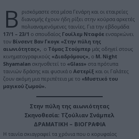
Β
ρισκόμαστε στα μέσα Γενάρη και οι εταιρείες
διανομής έχουν ήδη ρίξει στην κούρσα αρκετές
πολυαναμενόμενες ταινίες. Για την εβδομάδα
17/1 – 23/1
ο σπουδαίος
Γουίλεμ Νταφόε
ενσαρκώνει
τον
Βίνσεντ Βαν Γκογκ «Στην πύλη της
αιωνιότητας»,
ο
Τόμας Στούμπερ
μάς οδηγεί στους
κινηματογραφικούς
«Διαδρόμους»,
ο
M. Night
Shyamalan
σκηνοθετεί το
«Glass»
στα πρότυπα
ταινιών δράσης και φυσικά ο
Αστερίξ
και οι Γαλάτες
ζουν ακόμη μια περιπέτεια με το
«Μυστικό του
μαγικού ζωμού».
Στην πύλη της αιωνιότητας
Σκηνοθεσία: Τζούλιαν Σνάμπελ
ΔΡΑΜΑΤΙΚΗ – ΒΙΟΓΡΑΦΙΑ
Η ταινία σκιαγραφεί τα χρόνια που ο κορυφαίος