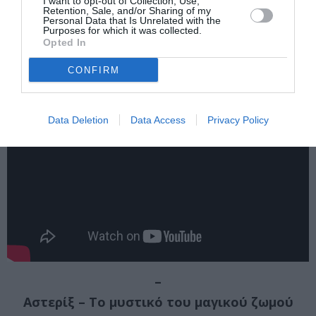
στέλλεται εκεί να υπηρετήσει στη θέση ενός
I want to opt-out of Collection, Use,
Retention, Sale, and/or Sharing of my
συναδέλφου του, που σκοτώθηκε, γιατί μπήκε μέσα στη
Personal Data that Is Unrelated with the
Purposes for which it was collected.
νεκρή ζώνη. Πολύ γρήγορα ανακαλύπτει ότι ένας από
Opted In
τους απέναντι στρατιώτες, ο Μουράτ, μένει στο σπίτι
του. ‘Οπως και ο Κύπρος είναι και αυτός πρόσφυγας.
CONFIRM
Data Deletion
Data Access
Privacy Policy
–
Αστερίξ – Το μυστικό του μαγικού ζωμού