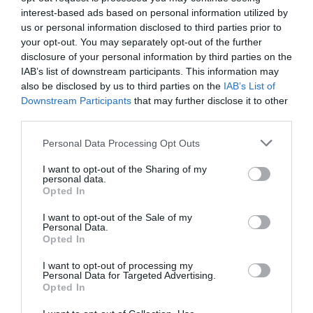
interest-based ads based on personal information utilized by
us or personal information disclosed to third parties prior to
your opt-out. You may separately opt-out of the further
disclosure of your personal information by third parties on the
IAB’s list of downstream participants. This information may
also be disclosed by us to third parties on the
IAB’s List of
Downstream Participants
that may further disclose it to other
third parties.
Personal Data Processing Opt Outs
–
I want to opt-out of the Sharing of my
personal data.
Η ιστορία της πράσινης γραμμής
Opted In
Σκηνοθεσία: Πανίκκος Χρυσάνθου
I want to opt-out of the Sale of my
ΚΟΙΝΩΝΙΚΗ
Personal Data.
Opted In
Μια ιστορία στην «πράσινη γραμμή» της Λευκωσίας,
εκεί όπου ένα τείχος από βαρέλια και συρματοπλέγματα
I want to opt-out of processing my
Personal Data for Targeted Advertising.
χωρίζει μια πόλη – και μια χώρα, που ήταν κάποτε
Opted In
ενωμένη. Ο Κύπρος, ένας Ελληνοκύπριος στρατιώτης,