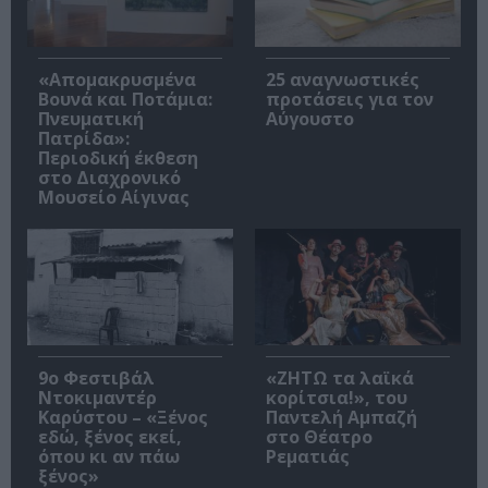
«Απομακρυσμένα
25 αναγνωστικές
Βουνά και Ποτάμια:
προτάσεις για τον
Πνευματική
Αύγουστο
Πατρίδα»:
Περιοδική έκθεση
στο Διαχρονικό
Μουσείο Αίγινας
9ο Φεστιβάλ
«ΖΗΤΩ τα λαϊκά
Ντοκιμαντέρ
κορίτσια!», του
Καρύστου – «Ξένος
Παντελή Αμπαζή
εδώ, ξένος εκεί,
στο Θέατρο
όπου κι αν πάω
Ρεματιάς
ξένος»