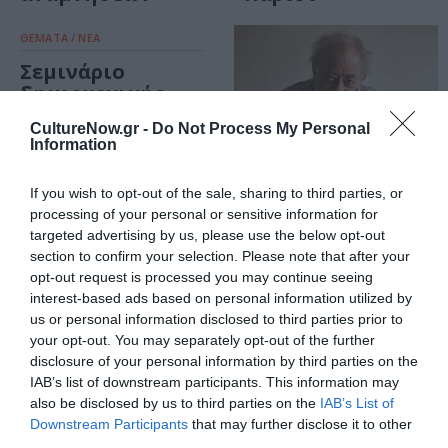
ΘΕΜΑΤΑ / ΝΕΑ
Σεμινάριο
δημιουργικής
γραφής με τον
CultureNow.gr -
Do Not Process My Personal
Βασίλη Αλεξάκη
Information
στο ΚΕΤ
If you wish to opt-out of the sale, sharing to third parties, or
processing of your personal or sensitive information for
targeted advertising by us, please use the below opt-out
ΒΙΒΛΙΟ / ΝΕΑ
section to confirm your selection. Please note that after your
Ο Βασίλης
opt-out request is processed you may continue seeing
Αλεξάκης στον
interest-based ads based on personal information utilized by
Ιανό
us or personal information disclosed to third parties prior to
your opt-out. You may separately opt-out of the further
disclosure of your personal information by third parties on the
IAB’s list of downstream participants. This information may
also be disclosed by us to third parties on the
IAB’s List of
Downstream Participants
that may further disclose it to other
third parties.