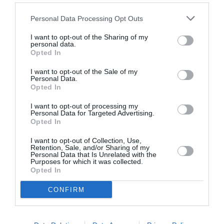
Personal Data Processing Opt Outs
I want to opt-out of the Sharing of my
personal data.
Opted In
ΒΙΒΛΙΟ
ΘΕΜΑΤΑ / ΝΕΑ
I want to opt-out of the Sale of my
Ο Βασίλης
Σεμινάριο
Personal Data.
Αλεξάκης
δημιουργικής
Opted In
Επίτιμος
γραφής με τον
I want to opt-out of processing my
Διδάκτωρ του
Βασίλη Αλεξάκη
Personal Data for Targeted Advertising.
Πανεπιστημίου
στο ΚΕΤ
Opted In
Αθηνών
I want to opt-out of Collection, Use,
Retention, Sale, and/or Sharing of my
Personal Data that Is Unrelated with the
Purposes for which it was collected.
Opted In
CONFIRM