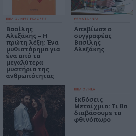
ΒΙΒΛΙΟ / ΝΕΕΣ ΕΚΔΟΣΕΙΣ
ΘΕΜΑΤΑ / ΝΕΑ
Βασίλης
Απεβίωσε ο
Αλεξάκης – Η
συγγραφέας
πρώτη λέξη: Ένα
Βασίλης
μυθιστόρημα για
Αλεξάκης
ένα από τα
μεγαλύτερα
μυστήρια της
ανθρωπότητας
ΒΙΒΛΙΟ / ΝΕΑ
Εκδόσεις
Μεταίχμιο: Τι θα
διαβάσουμε το
φθινόπωρο