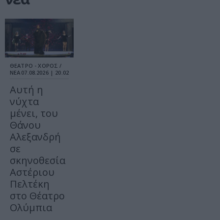
ΘΕΑΤΡΟ - ΧΟΡΟΣ /
ΝΕΑ
07.08.2026 | 20.02
Αυτή η
νύχτα
μένει, του
Θάνου
Αλεξανδρή
σε
σκηνοθεσία
Αστέριου
Πελτέκη
στο Θέατρο
Ολύμπια