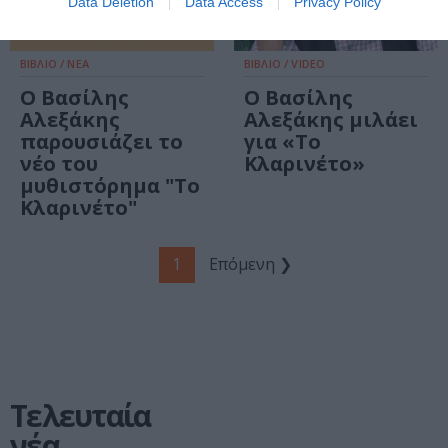
Data Deletion
Data Access
Privacy Policy
ΒΙΒΛΙΟ / ΝΕΑ
ΒΙΒΛΙΟ / VIDEO
Ο Βασίλης
Ο Βασίλης
Αλεξάκης
Αλεξάκης μιλάει
παρουσιάζει το
για «Το
νέο του
Κλαρινέτο»
μυθιστόρημα "Το
Κλαρινέτο"
1
Επόμενη ❯
Τελευταία
νέα