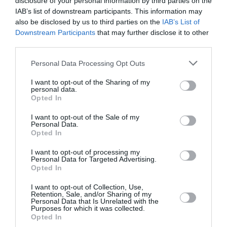
disclosure of your personal information by third parties on the
Ακολουθήστε το Culturenow.gr στο
Google News
και
IAB’s list of downstream participants. This information may
μάθετε πρώτοι όλες τις ειδήσεις
also be disclosed by us to third parties on the
IAB’s List of
Downstream Participants
that may further disclose it to other
Δείτε όλα τα
τελευταία νέα
για την Τέχνη και τον
third parties.
Πολιτισμό στο
Culturenow.gr
Personal Data Processing Opt Outs
Νέοι Διαγωνισμοί
❯
I want to opt-out of the Sharing of my
personal data.
Opted In
Tags
I want to opt-out of the Sale of my
ΒΑΣΙΛΗΣ ΑΛΕΞΑΚΗΣ
ΔΩΡΕΑΝ ΕΚΔΗΛΩΣΕΙΣ
Personal Data.
Opted In
ΕΚΔΟΣΕΙΣ ΜΕΤΑΙΧΜΙΟ
I want to opt-out of processing my
Personal Data for Targeted Advertising.
Newsletter
Opted In
Κάθε βδομάδα στο e-mail σας τα τελευταία νέα για
I want to opt-out of Collection, Use,
την Τέχνη και τον Πολιτισμό!
Retention, Sale, and/or Sharing of my
Personal Data that Is Unrelated with the
Purposes for which it was collected.
Opted In