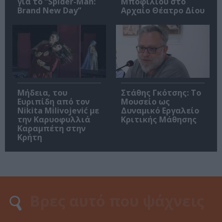
για το “Spider-Man:
Μποφίλιου στο
Brand New Day”
Αρχαίο Θέατρο Δίου
Μήδεια, του
Στάθης Γκότσης: Το
Ευριπίδη από τον
Μουσείο ως
Nikita Milivojević με
Δυναμικό Εργαλείο
την Καρυοφυλλιά
Κριτικής Μάθησης
Καραμπέτη στην
Κρήτη