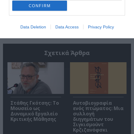
CONFIRM
Ακολουθήστε το Culturenow.gr
Data Deletion
Data Access
Privacy Policy
Σχετικά Άρθρα
Στάθης Γκότσης: Το
Αυτοβιογραφία
Μουσείο ως
ενός πτώματος: Μια
Δυναμικό Εργαλείο
συλλογή
Κριτικής Μάθησης
διηγημάτων του
Σιγκισμούντ
Κρζιζανόφσκι