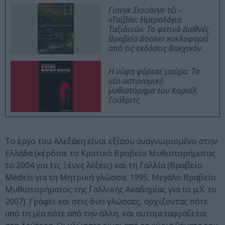
Γιανγκ Σιουάνγκ-τζι –
«Ταϊβάν: Ημερολόγιο
Ταξιδιού»: Το φετινό Διεθνές
Βραβείο Booker κυκλοφορεί
από τις εκδόσεις Βακχικόν
Η νύφη φόρεσε μαύρα: Το
νέο αστυνομικό
μυθιστόρημα του Κορνέλ
Γούλριτς
Το έργο του Αλεξάκη είναι εξίσου αναγνωρισμένο στην
Ελλάδα (κέρδισε το Κρατικό Βραβείο Μυθιστορήματος
το 2004 για τις Ξένες λέξεις) και τη Γαλλία (Βραβείο
Médicis για τη Μητρική γλώσσα, 1995, Μεγάλο Βραβείο
Μυθιστορήματος της Γαλλικής Ακαδημίας για το μ.Χ. το
2007). Γράφει και στις δύο γλώσσες, αρχίζοντας πότε
από τη μία πότε από την άλλη, και αυτομεταφράζεται