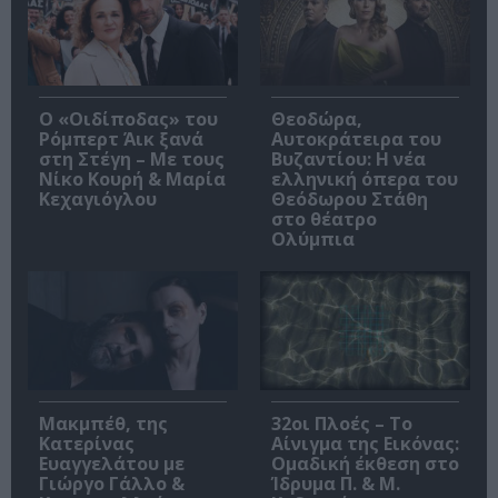
O «Οιδίποδας» του
Θεοδώρα,
Ρόμπερτ Άικ ξανά
Αυτοκράτειρα του
στη Στέγη – Με τους
Βυζαντίου: Η νέα
Νίκο Κουρή & Μαρία
ελληνική όπερα του
Κεχαγιόγλου
Θεόδωρου Στάθη
στο θέατρο
Ολύμπια
Μακμπέθ, της
32οι Πλοές – Το
Κατερίνας
Αίνιγμα της Εικόνας:
Ευαγγελάτου με
Ομαδική έκθεση στο
Γιώργο Γάλλο &
Ίδρυμα Π. & Μ.