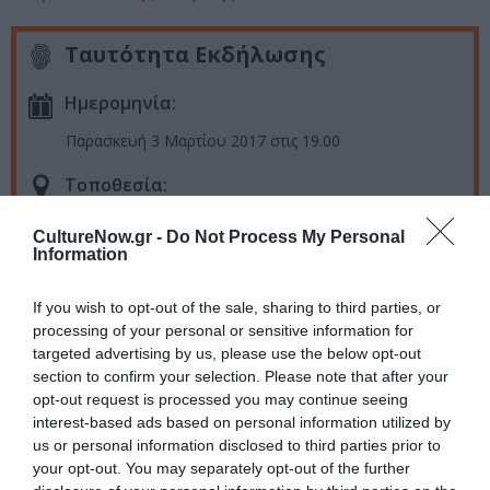
Ταυτότητα Εκδήλωσης
Ημερομηνία:
Παρασκευή 3 Μαρτίου 2017 στις 19.00
Τοποθεσία:
Μεγάλη Αίθουσα του Εθνικού και Καποδιστριακού
CultureNow.gr -
Do Not Process My Personal
Πανεπιστημίου Αθηνών,Κεντρικό Κτίριο,
Information
Πανεπιστημίου 30
If you wish to opt-out of the sale, sharing to third parties, or
Eισιτήρια:
processing of your personal or sensitive information for
Είσοδος Ελεύθερη
targeted advertising by us, please use the below opt-out
section to confirm your selection. Please note that after your
Πληροφορίες / Κρατήσεις:
opt-out request is processed you may continue seeing
interest-based ads based on personal information utilized by
www.metaixmio.gr
us or personal information disclosed to third parties prior to
your opt-out. You may separately opt-out of the further