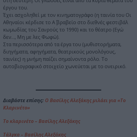
στη δεύτερη. Οι γλώσσες είναι από τα κύρια θέματα του
έργου του.
Έχει ασχοληθεί με τον κινηματογράφο (η ταινία του Οι
Αθηναίοι κέρδισε το Α΄ βραβείο στο διεθνές φεστιβάλ
κωμωδίας του Σανρούς το 1990) και το θέατρο (Εγώ
δεν…, Μη με λες Φωφώ).
Στα περισσότερα από τα έργα του (μυθιστορήματα,
διηγήματα, αφηγήματα, θεατρικούς μονολόγους,
ταινίες) η μνήμη παίζει σημαίνοντα ρόλο. Το
αυτοβιογραφικό στοιχείο χωνεύεται με το ονειρικό.
Διαβάστε επίσης:
Ο Βασίλης Αλεξάκης μιλάει για «Το
Κλαρινέτο»
Το κλαρινέτο – Βασίλης Αλεξάκης
Τάλγκο – Βασίλης Αλεξάκης