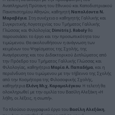
Αναπληρωτή Πρύτανη του Εθνικού και Καποδιστριακού
Πανεπιστημίου Αθηνών, καθηγητή
Ναπολέοντα Ν.
Μαραβέγια
. Στη συνέχεια ο καθηγητής Γαλλικής και
Συγκριτικής Λογοτεχνίας του Τμήματος Γαλλικής
Γλώσσας και Φιλολογίας
Dimitris J. Roboly
θα
παρουσιάσει το έργο και την προσωπικότητα του
τιμώμενου. Θα ακολουθήσουν η ανάγνωση των
κειμένων του Ψηφίσματος της Σχολής, της
Αναγόρευσης και του Διδακτορικού Διπλώματος από
την Πρόεδρο του Τμήματος Γαλλικής Γλώσσας και
Φιλολογίας, καθηγήτρια
Μαρία Α. Παπαδήμα
, και η
περιένδυση του τιμώμενου με την τήβεννο της Σχολής
από την Κοσμήτορα της Φιλοσοφικής Σχολής,
καθηγήτρια
Ελένη Μιχ. Καραμολέγκου
. Η τελετή θα
ολοκληρωθεί με την ομιλία του Βασίλη Αλεξάκη «Η
λήθη, οι λέξεις, η σιωπή».
Το πλούσιο συγγραφικό έργο του
Βασίλη Αλεξάκη
,