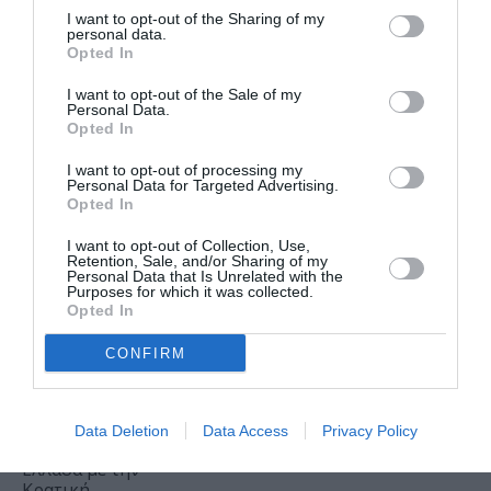
ΘΕΑΤΡΟ - ΧΟΡΟΣ /
ΝΕΑ
04.08.2026 | 20.02
I want to opt-out of the Sharing of my
personal data.
Βάκχες, του
Opted In
Ευριπίδη σε
I want to opt-out of the Sale of my
σκηνοθεσία
Personal Data.
Opted In
Γιάβορ
Γκάρντεφ
I want to opt-out of processing my
στο
Personal Data for Targeted Advertising.
Opted In
Δημοτικό
Θέατρο
I want to opt-out of Collection, Use,
Λυκαβηττού
Retention, Sale, and/or Sharing of my
Personal Data that Is Unrelated with the
Purposes for which it was collected.
Opted In
ΜΟΥΣΙΚΗ / ΜΟΥΣΙΚΑ
ΝΕΑ
04.08.2026 | 19.04
CONFIRM
Το “The
Beatles
Symphonic
Fantasy”
Data Deletion
Data Access
Privacy Policy
έρχεται στην
Ελλάδα με την
Κρατική