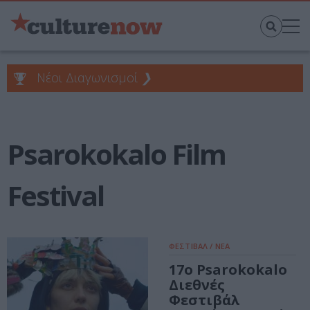
Νέοι Διαγωνισμοί
❯
Psarokokalo Film
Festival
ΦΕΣΤΙΒΑΛ / ΝΕΑ
17ο Psarokokalo
Διεθνές
Φεστιβάλ