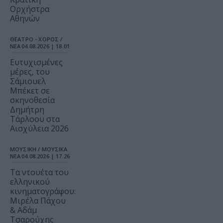
Ορχήστρα
Αθηνών
ΘΕΑΤΡΟ - ΧΟΡΟΣ /
ΝΕΑ
04.08.2026 | 18.01
Ευτυχισμένες
μέρες, του
Σάμιουελ
Μπέκετ σε
σκηνοθεσία
Δημήτρη
Τάρλοου στα
Αισχύλεια 2026
ΜΟΥΣΙΚΗ / ΜΟΥΣΙΚΑ
ΝΕΑ
04.08.2026 | 17.26
Τα ντουέτα του
ελληνικού
κινηματογράφου:
Μιρέλα Πάχου
& Αδάμ
Τσαρούχης