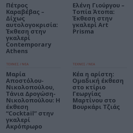
Πέτρος
Ελένη Γιούργου –
Καραβέβας –
Τοπία Άτοπα:
Δίχως
Έκθεση στην
αυτολογοκρισία:
γκαλερί Art
Έκθεση στην
Prisma
γκαλερί
Contemporary
Athens
ΤΕΧΝΕΣ / ΝΕΑ
ΤΕΧΝΕΣ / ΝΕΑ
Μαρία
Κέα η αρίστη:
Αποστόλου-
Ομαδική έκθεση
Νικολοπούλου,
στο κτίριο
Τάνια Δρογώση-
Γεωργίας
Νικολοπούλου: Η
Μαρτίνου στο
έκθεση
Βουρκάρι Τζιάς
“Cocktail” στην
γκαλερί
Ακρόπρωρο