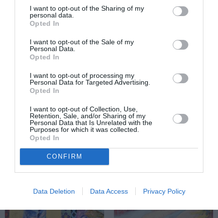
I want to opt-out of the Sharing of my
personal data.
Opted In
ΤΕΧΝΕΣ / ΝΕΑ
ΤΕΧΝΕΣ / ΝΕΑ
I want to opt-out of the Sale of my
Γιάννης Ευθυμίου
Στέφανος Ζαννής
Personal Data.
Opted In
– Dampen:
– ΤΑ ΠΑΙΧΝΙΔΙΑ
Έκθεση στο
ΤΟΥ ΤΗΛΕΜάΧΟΥ:
I want to opt-out of processing my
Ιστορικό Αρχείο
Έκθεση
Personal Data for Targeted Advertising.
Opted In
– Μουσείο Ύδρας
ζωγραφικής στην
Αίθουσα Τέχνης
I want to opt-out of Collection, Use,
Αθηνών
Retention, Sale, and/or Sharing of my
Personal Data that Is Unrelated with the
Purposes for which it was collected.
Opted In
CONFIRM
Data Deletion
Data Access
Privacy Policy