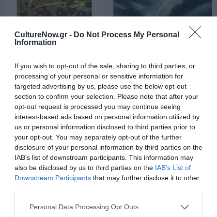
CultureNow.gr -
Do Not Process My Personal
Information
If you wish to opt-out of the sale, sharing to third parties, or
ΒΙΒΛΙΟ / REVIEWS
ΤΕΧΝΕΣ / ΝΕΑ
processing of your personal or sensitive information for
Η ελιά της
Ελπίδα Βουτσά –
targeted advertising by us, please use the below opt-out
Λέσβου ως
Silence: Έκθεση
section to confirm your selection. Please note that after your
opt-out request is processed you may continue seeing
πανάρχαιο
στην γκαλερί Art
interest-based ads based on personal information utilized by
σύµβολο
Prisma
us or personal information disclosed to third parties prior to
ελληνισµού
your opt-out. You may separately opt-out of the further
disclosure of your personal information by third parties on the
IAB’s list of downstream participants. This information may
also be disclosed by us to third parties on the
IAB’s List of
Downstream Participants
that may further disclose it to other
third parties.
Personal Data Processing Opt Outs