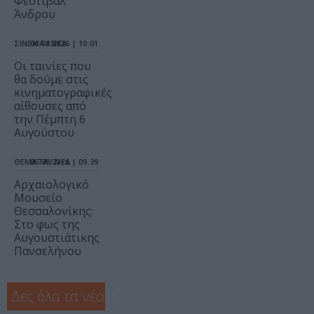
Φεστιβάλ
Άνδρου
ΣΙΝΕΜΑ / ΝΕΑ
06.08.2026 | 10.01
Οι ταινίες που
θα δούμε στις
κινηματογραφικές
αίθουσες από
την Πέμπτη 6
Αυγούστου
ΘΕΜΑΤΑ / ΝΕΑ
06.08.2026 | 09.39
Αρχαιολογικό
Μουσείο
Θεσσαλονίκης:
Στο φως της
Αυγουστιάτικης
Πανσελήνου
Δες όλα τα νέα
❯