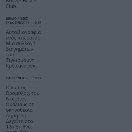
Bolivar Beach
Club
ΒΙΒΛΙΟ / ΝΕΕΣ
ΕΚΔΟΣΕΙΣ
06.08.2026 | 10.53
Αυτοβιογραφία
ενός πτώματος:
Μια συλλογή
διηγημάτων
του
Σιγκισμούντ
Κρζιζανόφσκι
ΠΑΙΔΙ / ΝΕΑ
06.08.2026 | 10.24
O κύριος
Βρομύλος, του
Ντέιβιντ
Ουάλιαμς σε
σκηνοθεσία
Δημήτρη
Δεγαΐτη στο
12ο Διεθνές