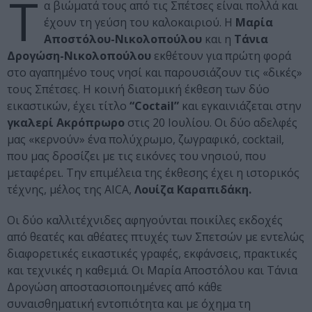
Τ
α βιώματά τους από τις Σπέτσες είναι πολλά και
έχουν τη γεύση του καλοκαιριού. Η
Μαρία
Αποστόλου-Νικολοπούλου
και η
Τάνια
Δρογώση-Νικολοπούλου
εκθέτουν για πρώτη φορά
στο αγαπημένο τους νησί και παρουσιάζουν τις «δικές»
τους Σπέτσες. Η κοινή διατομική έκθεση των δύο
εικαστικών, έχει τίτλο
“Coctail”
και εγκαινιάζεται στην
γκαλερί Ακρόπρωρο
στις 20 Ιουλίου. Οι δύο αδελφές
μας «κερνούν» ένα πολύχρωμο, ζωγραφικό, cocktail,
που μας δροσίζει με τις εικόνες του νησιού, που
μεταφέρει. Την επιμέλεια της έκθεσης έχει η ιστορικός
τέχνης, μέλος της AICA,
Λουίζα Καραπιδάκη.
Οι δύο καλλιτέχνιδες αφηγούνται ποικίλες εκδοχές
από θεατές και αθέατες πτυχές των Σπετσών με εντελώς
διαφορετικές εικαστικές γραφές, εκφάνσεις, πρακτικές
και τεχνικές η καθεμιά. Οι Μαρία Αποστόλου και Τάνια
Δρογώση αποστασιοποιημένες από κάθε
συναισθηματική εντοπιότητα και με όχημα τη