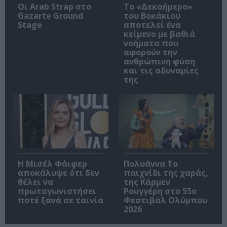
Οι Arab Strap στο
Το «Δεκαήμερο»
Gazarte Ground
του Βοκάκιου
Stage
αποτελεί ένα
κείμενο με βαθιά
νοήματα που
αφορούν την
ανθρώπινη φύση
και τις αδυναμίες
της
Η Μισέλ Φάιφερ
Πολυάννα Το
αποκάλυψε ότι δεν
παιχνίδι της χαράς,
θέλει να
της Κάρμεν
πρωταγωνιστήσει
Ρουγγέρη στο 55ο
ποτέ ξανά σε ταινία
Φεστιβάλ Ολύμπου
2026