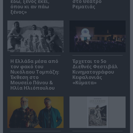
εδώ, ξένος εκεί,
στο Θέατρο
όπου κι αν πάω
Ρεματιάς
ξένος»
Η Ελλάδα μέσα από
Έρχεται το 5ο
τον φακό του
Διεθνές Φεστιβάλ
Νικόλαου Τομπάζη:
Κινηματογράφου
Έκθεση στο
Κεφαλονιάς
Μουσείο Πάνου &
«Κύματα»
Ηλία Ηλιόπουλου