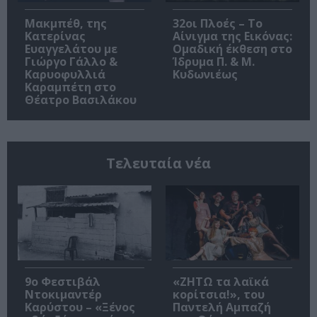
Μακμπέθ, της
32οι Πλοές – Το
Κατερίνας
Αίνιγμα της Εικόνας:
Ευαγγελάτου με
Ομαδική έκθεση στο
Γιώργο Γάλλο &
Ίδρυμα Π. & Μ.
Καρυοφυλλιά
Κυδωνιέως
Καραμπέτη στο
Θέατρο Βασιλάκου
Τελευταία νέα
9ο Φεστιβάλ
«ΖΗΤΩ τα λαϊκά
Ντοκιμαντέρ
κορίτσια!», του
Καρύστου – «Ξένος
Παντελή Αμπαζή