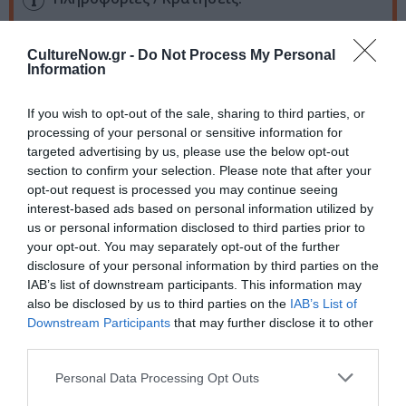
Τηλ. 2298 072643
CultureNow.gr -
Do Not Process My Personal
Information
Ακολουθήστε το Culturenow.gr στο
Google News
και
μάθετε πρώτοι όλες τις ειδήσεις
If you wish to opt-out of the sale, sharing to third parties, or
processing of your personal or sensitive information for
Δείτε όλα τα
τελευταία νέα
για την Τέχνη και τον
targeted advertising by us, please use the below opt-out
Πολιτισμό στο
Culturenow.gr
section to confirm your selection. Please note that after your
opt-out request is processed you may continue seeing
Νέοι Διαγωνισμοί
❯
interest-based ads based on personal information utilized by
us or personal information disclosed to third parties prior to
your opt-out. You may separately opt-out of the further
Tags
disclosure of your personal information by third parties on the
IAB’s list of downstream participants. This information may
ΔΩΡΕΑΝ ΕΚΔΗΛΩΣΕΙΣ
ΕΙΚΑΣΤΙΚΕΣ ΕΚΘΕΣΕΙΣ
also be disclosed by us to third parties on the
IAB’s List of
ΕΚΘΕΣΗ ΖΩΓΡΑΦΙΚΗΣ
ΖΩΓΡΑΦΙΚΗ
ΖΩΓΡΑΦΟΣ
Downstream Participants
that may further disclose it to other
third parties.
ΛΟΥΙΖΑ ΚΑΡΑΠΙΔΑΚΗ
Personal Data Processing Opt Outs
Newsletter