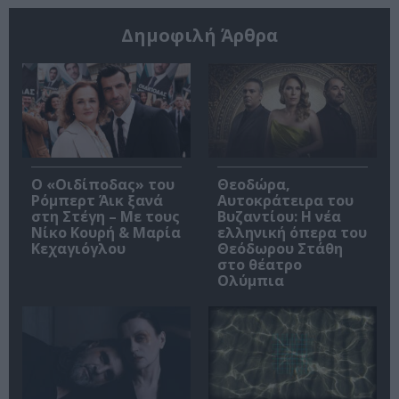
Δημοφιλή Άρθρα
O «Οιδίποδας» του
Θεοδώρα,
Ρόμπερτ Άικ ξανά
Αυτοκράτειρα του
στη Στέγη – Με τους
Βυζαντίου: Η νέα
Νίκο Κουρή & Μαρία
ελληνική όπερα του
Κεχαγιόγλου
Θεόδωρου Στάθη
στο θέατρο
Ολύμπια