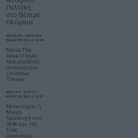
Πελτέκη
στο Θέατρο
Ολύμπια
ΜΟΥΣΙΚΗ / ΜΟΥΣΙΚΑ
ΝΕΑ
07.08.2026 | 19.04
Mania The
Abba Tribute:
Μια μοναδική
συναυλία στο
Christmas
Theater
ΘΕΑΤΡΟ - ΧΟΡΟΣ /
ΝΕΑ
07.08.2026 | 18.01
Μεσοτοιχίες ή
Μικρή
Προσευχή στις
3κ46 π.μ., της
Εύας
Οικονόμου –