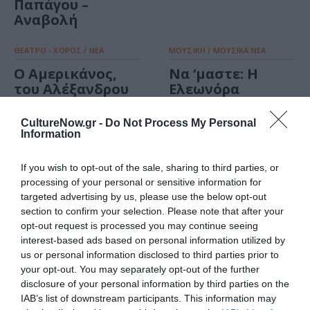
Παπάγου –
Αναβολή
ΘΕΑΤΡΟ - ΧΟΡΟΣ / ΝΕΑ
ΜΟΥΣΙΚΗ / ΜΟΥΣΙΚΑ ΝΕΑ
Ο Αμερικάνος,
Να ‘μαστε: Η
του Αλέξανδρου
Ελεωνόρα
Παπαδιαμάντη
Ζουγανέλη στο
στο Κηποθέατρο
Κηποθέατρο
CultureNow.gr -
Do Not Process My Personal
Παπάγου
Παπάγου
Information
ΘΕΑΤΡΟ - ΧΟΡΟΣ / ΝΕΑ
If you wish to opt-out of the sale, sharing to third parties, or
processing of your personal or sensitive information for
Ράφτης Κυριών,
targeted advertising by us, please use the below opt-out
του Ζωρζ Φεντώ
section to confirm your selection. Please note that after your
στο Κηποθέατρο
opt-out request is processed you may continue seeing
Παπάγου –
interest-based ads based on personal information utilized by
Ακύρωση
us or personal information disclosed to third parties prior to
your opt-out. You may separately opt-out of the further
disclosure of your personal information by third parties on the
IAB’s list of downstream participants. This information may
ΜΟΥΣΙΚΗ / ΜΟΥΣΙΚΑ ΝΕΑ