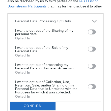
also be disclosed by us to third parties on the
IAB’s List of
Γιώργος Περρής
Downstream Participants
that may further disclose it to other
και Λίνα
third parties.
Νικολακοπούλου
Personal Data Processing Opt Outs
στο Κηποθέατρο
Παπάγου
I want to opt-out of the Sharing of my
personal data.
Opted In
ΘΕΑΤΡΟ - ΧΟΡΟΣ / ΝΕΑ
ΠΑΙΔΙ / ΝΕΑ
Περιμένοντας
Η «Λίμνη των
I want to opt-out of the Sale of my
Personal Data.
τον Γκοντό, από
Κύκνων» στο
Opted In
τον Γιάννη
Κηποθέατρο
Κακλέα στο
Παπάγου
I want to opt-out of processing my
Personal Data for Targeted Advertising.
Κηποθέατρο
Opted In
Παπάγου
I want to opt-out of Collection, Use,
Retention, Sale, and/or Sharing of my
Personal Data that Is Unrelated with the
❮ Προηγούμενη
2
Επόμενη ❯
Purposes for which it was collected.
Opted In
CONFIRM