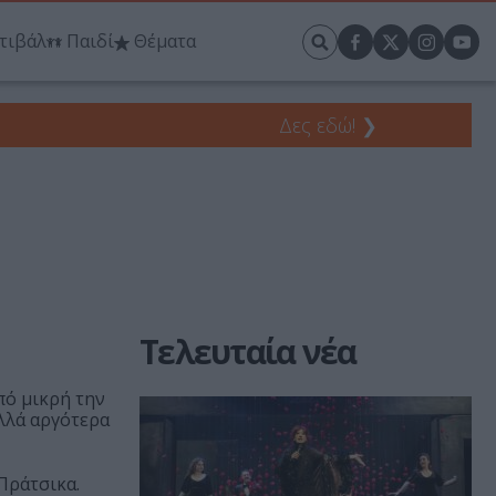
τιβάλ
Παιδί
Θέματα
Δες εδώ!
❯
Τελευταία νέα
πό μικρή την
λλά αργότερα
Πράτσικα.