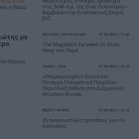
Μεσοτοιχίες ή Μικρή Προσευχή
σταντίνος
στις 3κ46 π.μ., της Εύας Οικονόμου –
 και η Βάσω
Βαμβακά στην Εναλλακτική Σκηνή
ΕΛΣ
ΜΟΥΣΙΚΗ / ΜΟΥΣΙΚΑ ΝΕΑ
07.08.2026 | 17.26
ιώτης με
τρο
The Magician’s Farewell: Οι Uriah
Heep στο Floyd
στο Θέατρο
ΤΕΧΝΕΣ / ΝΕΑ
07.08.2026 | 16.59
«Απομακρυσμένα Βουνά και
Ποτάμια: Πνευματική Πατρίδα»:
Περιοδική έκθεση στο Διαχρονικό
Μουσείο Αίγινας
ΒΙΒΛΙΟ / ΑΡΘΡΑ
07.08.2026 | 16.23
25 αναγνωστικές προτάσεις για τον
Αύγουστο