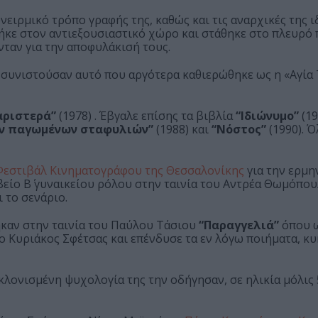
νειρμικό τρόπο γραφής της, καθώς και τις αναρχικές της ιδ
Ανήκε στον αντιεξουσιαστικό χώρο και στάθηκε στο πλευρό
νταν για την αποφυλάκισή τους.
συνιστούσαν αυτό που αργότερα καθιερώθηκε ως η «Αγία
αριστερά”
(1978) . Έβγαλε επίσης τα βιβλία
“Ιδιώνυμο”
(19
ων παγωμένων σταφυλιών”
(1988) και
“Νόστος”
(1990). Ό
Φεστιβάλ Κινηματογράφου της Θεσσαλονίκης
για την ερμη
βείο Β΄ γυναικείου ρόλου στην ταινία του Αντρέα Θωμόπο
 το σενάριο.
καν στην ταινία του Παύλου Τάσιου
“Παραγγελιά”
όπου ω
ψε ο Κυριάκος Σφέτσας και επένδυσε τα εν λόγω ποιήματα, 
κλονισμένη ψυχολογία της την οδήγησαν, σε ηλικία μόλις 