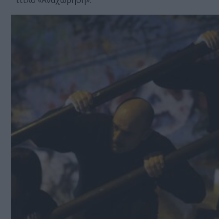
τίτλο «Αναχώρηση».