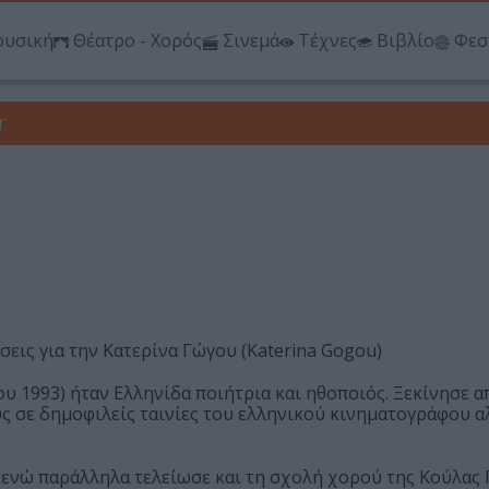
υσική
Θέατρο - Χορός
Σινεμά
Τέχνες
Βιβλίο
Φεσ
r
ήσεις για την Κατερίνα Γώγου (Katerina Gogou)
υ 1993) ήταν Ελληνίδα ποιήτρια και ηθοποιός. Ξεκίνησε α
ς σε δημοφιλείς ταινίες του ελληνικού κινηματογράφου α
ενώ παράλληλα τελείωσε και τη σχολή χορού της Κούλας 