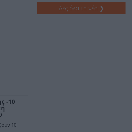
Δες όλα τα νέα
❯
ς -10
κή
υ
ζουν 10