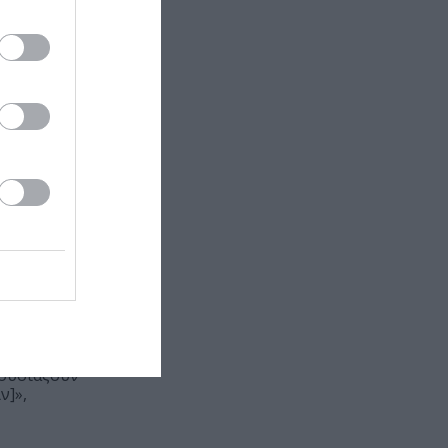
το ΠΛΥΦΑ
λία –
υ...
ν Έζησα,
ρονιά στο
Δεν Έζησα»,
ητικής
ρουσιάζουν
ν]»,