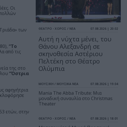
έες. Οι
 πολλών
ΘΕΑΤΡΟ - ΧΟΡΟΣ / ΝΕΑ
07.08.2026 | 20.02
 Τριάδα» των
Αυτή η νύχτα μένει, του
Θάνου Αλεξανδρή σε
80),
“Το
λα από τις
σκηνοθεσία Αστέριου
Πελτέκη στο Θέατρο
Ολύμπια
νεία της στο
υλου
“Όστρια
ΜΟΥΣΙΚΗ / ΜΟΥΣΙΚΑ ΝΕΑ
07.08.2026 | 19.04
ς αφηγήτρια
Mania The Abba Tribute: Μια
κυκλοφόρησε
μοναδική συναυλία στο Christmas
Theater
53 ετών, στην
ΘΕΑΤΡΟ - ΧΟΡΟΣ / ΝΕΑ
07.08.2026 | 18.01