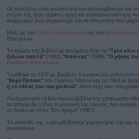
Ως ποιήτρια είναι γνωστή για τον αντισυμβατικό και συ
στίχοι της ήταν γεμάτοι οργή και επαναστατικότητα. 
αναρχικών, ενώ συμμετείχε και σε επιτροπές που μάχο
Μαζί με τον
Παύλο Σιδηρόπουλο
και τον
Νικόλα Άσιμο
Εξαρχείων.
Το πρώτο της βιβλίο με ποιήματα ήταν το
“Τρία κλικ 
ξύλινο παλτό”
(1982),
“Απόντες”
(1986),
“Ο μήνας τ
Εκδόσεις Καστανιώτη
.
Τιμήθηκε το 1977 με βραβείο Α΄ γυναικείου ρόλου στο
“Βαρύ Πεπόνι”
του Παύλου Τάσιου και το 1984 με βρα
ή το τέλος του παιχνιδιού”
, όπου είχε συν υπογράψει
Ποιήματα από τα δύο πρώτα βιβλία της χρησιμοποιήθη
τα απήγγειλε η ίδια. Η μουσική της ταινίας, που έγρα
σε δίσκο με τίτλο “Στο δρόμο” (1981).
Το σκοτάδι της, ο ασυμβίβαστος χαρακτήρας της και η 
αυτοκτονία.