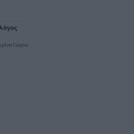
 λόγος
ερίνα Γώγου: