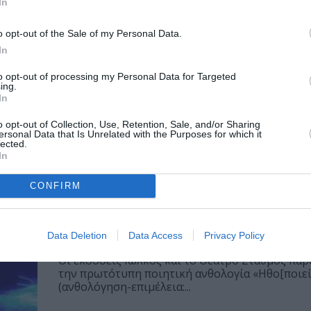
In
υ»
παρουσιάζει τον νέο δίσκο του σ
οιός
Η Μικρή Άρκτος παρουσιάζει την πρώτη συναυ
o opt-out of the Sale of my Personal Data.
..
μουσική παράσταση του δίσκου «Αναχώρηση» το
In
ΘΕΑΤΡΟ - ΧΟΡΟΣ / ΝΕΑ
to opt-out of processing my Personal Data for Targeted
ing.
Κατερίνα Γώγου: Tο Γαμώτο που Δε
In
ΥΦΑ
του Ανδρέα Ζαφείρη για τέταρτη χ
o opt-out of Collection, Use, Retention, Sale, and/or Sharing
Θέατρο 2510
ersonal Data that Is Unrelated with the Purposes for which it
lected.
Η παράσταση «Κατερίνα Γώγου: Tο Γαμώτο που 
In
του Ανδρέα Ζαφείρη, επιστρέφει για...
CONFIRM
ΒΙΒΛΙΟ / ΝΕΑ
Ηθο[ποιείν]: Παρουσίαση της ποι
ανθολογίας στο θέατρο Σταθμός
Data Deletion
Data Access
Privacy Policy
Οι εκδόσεις Ιωλκός και το Θέατρο Σταθμός πα
την πρωτότυπη ποιητική ανθολογία «Ηθο[ποιεί
(ανθολόγηση-επιμέλεια:...