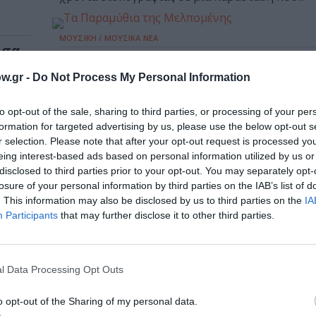
ΜΟΥΣΙΚΗ / ΜΟΥΣΙΚΑ ΝΕΑ
ησα,
Τα Παραμύθια της Μελπομένης: Ν
2510
άλμπουμ από τον Μιχάλη και τον
w.gr -
Do Not Process My Personal Information
ησα»,
Καλογεράκη
to opt-out of the sale, sharing to third parties, or processing of your per
Με τίτλο «Τα Παραμύθια της Μελπομένης» έρχε
formation for targeted advertising by us, please use the below opt-out s
δίσκος από τα Καλογεράκια!
r selection. Please note that after your opt-out request is processed y
eing interest-based ads based on personal information utilized by us or
ΜΟΥΣΙΚΗ / ΜΟΥΣΙΚΑ ΝΕΑ
disclosed to third parties prior to your opt-out. You may separately opt-
αι»:
Ο Απόστολος Κίτσος στο Σταυρός 
losure of your personal information by third parties on the IAB’s list of
υ
Νότου Plus
. This information may also be disclosed by us to third parties on the
IA
Participants
that may further disclose it to other third parties.
Ο Απόστολος Κίτσος έρχεται με μουσικές και π
Σταυρός του Νότου Plus για...
υ
l Data Processing Opt Outs
ΜΟΥΣΙΚΗ / ΜΟΥΣΙΚΑ ΝΕΑ
o opt-out of the Sharing of my personal data.
Αναχώρηση: Ο Απόστολος Κίτσος