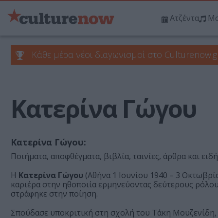
Ατζέντα
Μο
Κάθε μέρα νέοι διαγωνισμοί στο Culturenow.g
Κατερίνα Γώγου
Κατερίνα Γώγου:
Ποιήματα, αποφθέγματα, βιβλία, ταινίες, άρθρα και ειδ
Η
Κατερίνα Γώγου
(Αθήνα 1 Ιουνίου 1940 – 3 Οκτωβρίο
καριέρα στην ηθοποιία ερμηνεύοντας δεύτερους ρόλου
στράφηκε στην ποίηση.
Σπούδασε υποκριτική στη σχολή του Τάκη Μουζενίδη, 