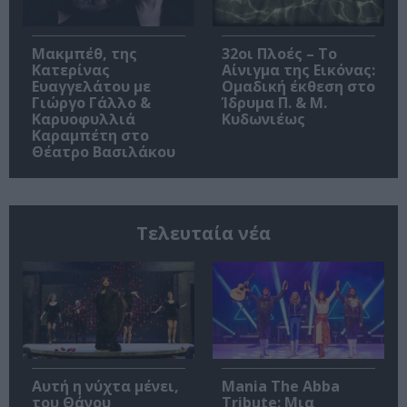
Μακμπέθ, της
32οι Πλοές – Το
Κατερίνας
Αίνιγμα της Εικόνας:
Ευαγγελάτου με
Ομαδική έκθεση στο
Γιώργο Γάλλο &
Ίδρυμα Π. & Μ.
Καρυοφυλλιά
Κυδωνιέως
Καραμπέτη στο
Θέατρο Βασιλάκου
Τελευταία νέα
Αυτή η νύχτα μένει,
Mania The Abba
του Θάνου
Tribute: Μια