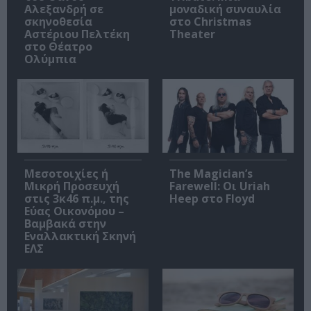
Αλεξανδρή σε
μοναδική συναυλία
σκηνοθεσία
στο Christmas
Αστέριου Πελτέκη
Theater
στο Θέατρο
Ολύμπια
Μεσοτοιχίες ή
The Magician’s
Μικρή Προσευχή
Farewell: Οι Uriah
στις 3κ46 π.μ., της
Heep στο Floyd
Εύας Οικονόμου –
Βαμβακά στην
Εναλλακτική Σκηνή
ΕΛΣ