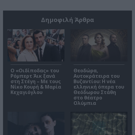
Δημοφιλή Άρθρα
O «Οιδίποδας» του
Θεοδώρα,
Ρόμπερτ Άικ ξανά
Αυτοκράτειρα του
στη Στέγη – Με τους
Βυζαντίου: Η νέα
Νίκο Κουρή & Μαρία
ελληνική όπερα του
Κεχαγιόγλου
Θεόδωρου Στάθη
στο θέατρο
Ολύμπια