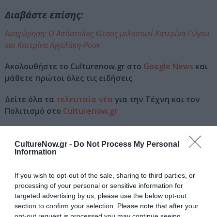
Διαβάστε επίσης:
Αναχώρηση: Ο Απόστολος Κίτσος μελοποιεί Κατερίνα Γώγου
και Κατερίνα Αγγελάκη-Ρουκ
Ακολουθήστε το Culturenow.gr στο
Google News
και
μάθετε πρώτοι όλες τις ειδήσεις
Δείτε όλα τα
τελευταία νέα
για την Τέχνη και τον
Πολιτισμό στο
Culturenow.gr
Νέοι Διαγωνισμοί
❯
CultureNow.gr -
Do Not Process My Personal
Information
Tags
If you wish to opt-out of the sale, sharing to third parties, or
ΑΡΘΟΥΡΟΣ ΡΕΜΠΩ
ΕΚΔΟΣΕΙΣ ΜΙΚΡΗ ΑΡΚΤΟΣ
processing of your personal or sensitive information for
ΕΝΤΕΧΝΟ - ΛΑΪΚΟ - ΠΑΡΑΔΟΣΙΑΚΗ
targeted advertising by us, please use the below opt-out
section to confirm your selection. Please note that after your
ΚΑΤΕΡΙΝΑ ΑΓΓΕΛΑΚΗ ΡΟΥΚ
ΚΑΤΕΡΙΝΑ ΓΩΓΟΥ
opt-out request is processed you may continue seeing