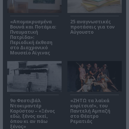
«Απομακρυσμένα
25 αναγνωστικές
Βουνά και Ποτάμια:
προτάσεις για τον
Πνευματική
Αύγουστο
Πατρίδα»:
Περιοδική έκθεση
στο Διαχρονικό
Μουσείο Αίγινας
9ο Φεστιβάλ
«ΖΗΤΩ τα λαϊκά
Ντοκιμαντέρ
κορίτσια!», του
Καρύστου – «Ξένος
Παντελή Αμπαζή
εδώ, ξένος εκεί,
στο Θέατρο
όπου κι αν πάω
Ρεματιάς
ξένος»