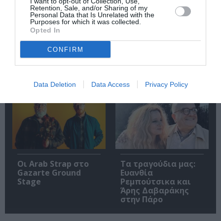
I want to opt-out of Collection, Use,
Retention, Sale, and/or Sharing of my
Personal Data that Is Unrelated with the
Purposes for which it was collected.
Opted In
Mania The Abba
The Magician’s
CONFIRM
Tribute: Μια
Farewell: Οι Uriah
μοναδική συναυλία
Heep στο Floyd
στο Christmas
Theater
Data Deletion
Data Access
Privacy Policy
Οι Arab Strap στο
Τα τραγούδια μας:
Gazarte Ground
Ευανθία
Stage
Ρεμπούτσικα και
Άρης Δαβαράκης
στην Πάρο