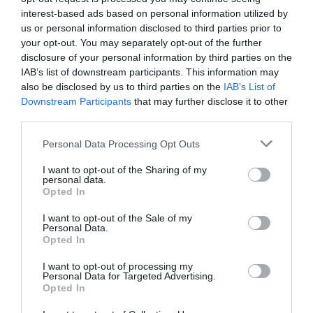
interest-based ads based on personal information utilized by
ΠΟΙΗΣΗ
ΣΥΝΑΥΛΙΕΣ 2024
us or personal information disclosed to third parties prior to
your opt-out. You may separately opt-out of the further
Newsletter
disclosure of your personal information by third parties on the
IAB’s list of downstream participants. This information may
Κάθε βδομάδα στο e-mail σας τα τελευταία νέα για
also be disclosed by us to third parties on the
IAB’s List of
την Τέχνη και τον Πολιτισμό!
Downstream Participants
that may further disclose it to other
third parties.
Personal Data Processing Opt Outs
I want to opt-out of the Sharing of my
personal data.
Ακολουθήστε το Culturenow.gr
Opted In
I want to opt-out of the Sale of my
Personal Data.
Opted In
Σχετικά Άρθρα
I want to opt-out of processing my
Personal Data for Targeted Advertising.
Opted In