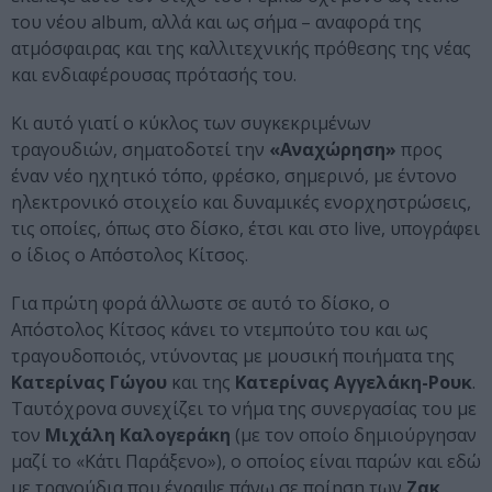
του νέου album, αλλά και ως σήμα – αναφορά της
ατμόσφαιρας και της καλλιτεχνικής πρόθεσης της νέας
και ενδιαφέρουσας πρότασής του.
Κι αυτό γιατί ο κύκλος των συγκεκριμένων
τραγουδιών, σηματοδοτεί την
«Αναχώρηση»
προς
έναν νέο ηχητικό τόπο, φρέσκο, σημερινό, με έντονο
ηλεκτρονικό στοιχείο και δυναμικές ενορχηστρώσεις,
τις οποίες, όπως στο δίσκο, έτσι και στο live, υπογράφει
ο ίδιος ο Απόστολος Κίτσος.
Για πρώτη φορά άλλωστε σε αυτό το δίσκο, ο
Απόστολος Κίτσος κάνει το ντεμπούτο του και ως
τραγουδοποιός, ντύνοντας με μουσική ποιήματα της
Κατερίνας Γώγου
και της
Κατερίνας Αγγελάκη-Ρουκ
.
Ταυτόχρονα συνεχίζει το νήμα της συνεργασίας του με
τον
Μιχάλη Καλογεράκη
(με τον οποίο δημιούργησαν
μαζί το «Κάτι Παράξενο»), ο οποίος είναι παρών και εδώ
με τραγούδια που έγραψε πάνω σε ποίηση των
Ζακ