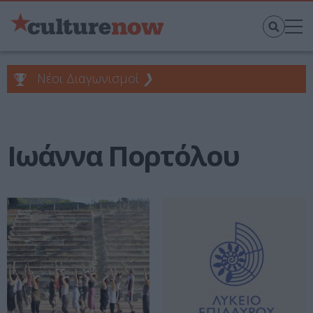
Νέοι Διαγωνισμοί
❯
Ιωάννα Πορτόλου