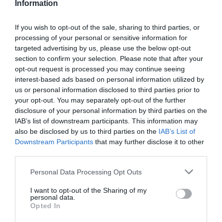
Information
Τελευταία
If you wish to opt-out of the sale, sharing to third parties, or
processing of your personal or sensitive information for
νέα
targeted advertising by us, please use the below opt-out
section to confirm your selection. Please note that after your
opt-out request is processed you may continue seeing
interest-based ads based on personal information utilized by
us or personal information disclosed to third parties prior to
your opt-out. You may separately opt-out of the further
disclosure of your personal information by third parties on the
ΠΑΙΔΙ / ΝΕΑ
05.08.2026 | 12.18
IAB’s list of downstream participants. This information may
Τα Στενά
also be disclosed by us to third parties on the
IAB’s List of
Παπούτσια,
Downstream Participants
that may further disclose it to other
της Ζωρζ
third parties.
Σαρή σε
Personal Data Processing Opt Outs
σκηνοθεσία
Αθανασίας
I want to opt-out of the Sharing of my
personal data.
Καλογιάννη
Opted In
στον