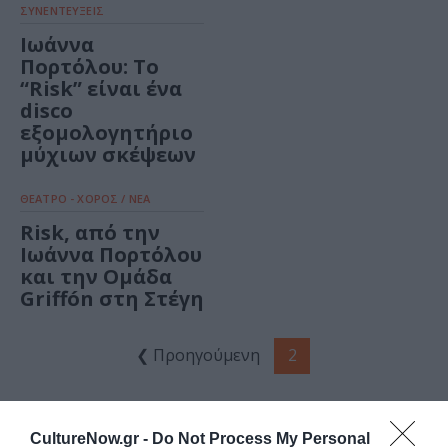
ΣΥΝΕΝΤΕΥΞΕΙΣ
Ιωάννα
Πορτόλου: Το
“Risk” είναι ένα
disco
εξομολογητήριο
μύχιων σκέψεων
ΘΕΑΤΡΟ - ΧΟΡΟΣ / ΝΕΑ
Risk, από την
Ιωάννα Πορτόλου
και την Ομάδα
Griffón στη Στέγη
❮ Προηγούμενη
2
CultureNow.gr -
Do Not Process My Personal