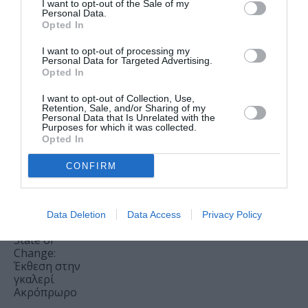
Κινηματογράφο
I want to opt-out of the Sale of my
Personal Data.
Αθηναία
Opted In
ΣΙΝΕΜΑ / ΝΕΑ
05.08.2026 | 11.47
I want to opt-out of processing my
Personal Data for Targeted Advertising.
Ο Γούντι
Opted In
Χάρελσον θα
τιμηθεί με το
I want to opt-out of Collection, Use,
Retention, Sale, and/or Sharing of my
βραβείο
Personal Data that Is Unrelated with the
«Καρδιά του
Purposes for which it was collected.
Σαράγεβο» στο
Opted In
32ο Φεστιβάλ
Κινηματογράφου
CONFIRM
ΤΕΧΝΕΣ / ΝΕΑ
05.08.2026 | 11.36
Αλέξανδρος
Data Deletion
Data Access
Privacy Policy
Μαγκανιώτης –
State of
Change:
Έκθεση στην
γκαλερί
Ακρόπρωρο