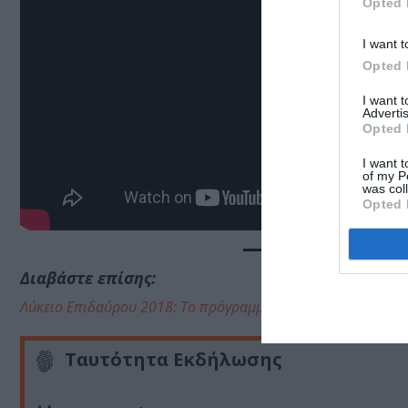
Opted 
I want t
Opted 
I want 
Advertis
Opted 
I want t
of my P
was col
Opted 
Διαβάστε επίσης:
Λύκειο Επιδαύρου 2018: Το πρόγραμμα και οι παράλληλες δ
Ταυτότητα Εκδήλωσης