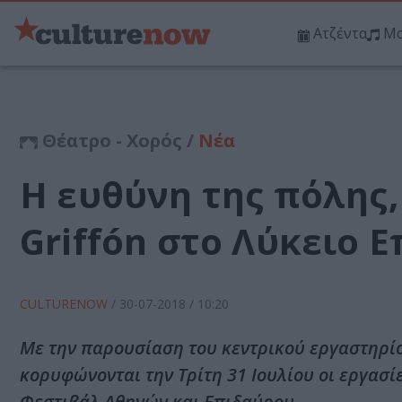
Ατζέντα
Μο
Θέατρο - Χορός /
Νέα
Η ευθύνη της πόλης
Griffón στο Λύκειο 
CULTURENOW
/
30-07-2018
/ 10:20
Με την παρουσίαση του κεντρικού εργαστηρίο
κορυφώνονται την Τρίτη 31 Ιουλίου οι εργασί
Φεστιβάλ Αθηνών και Επιδαύρου.