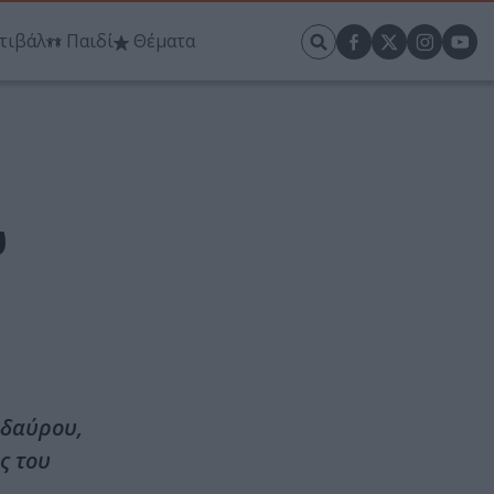
τιβάλ
Παιδί
Θέματα
ύ
ιδαύρου,
ς του