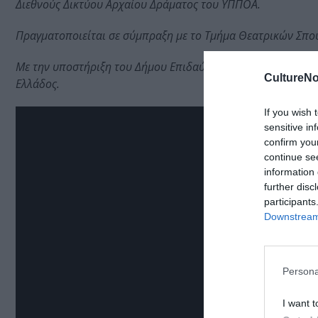
Διεθνούς Δικτύου Αρχαίου Δράματος του ΥΠΠΟΑ.
Πραγματοποιείται σε σύμπραξη με το Τμήμα Θεατρικών Σπο
Με την υποστήριξη του Δήμου Επιδαύρου, της Εφορείας Αρχα
CultureNo
Ελλάδος.
If you wish 
sensitive in
confirm you
continue se
information 
further disc
participants
Downstream 
Persona
I want t