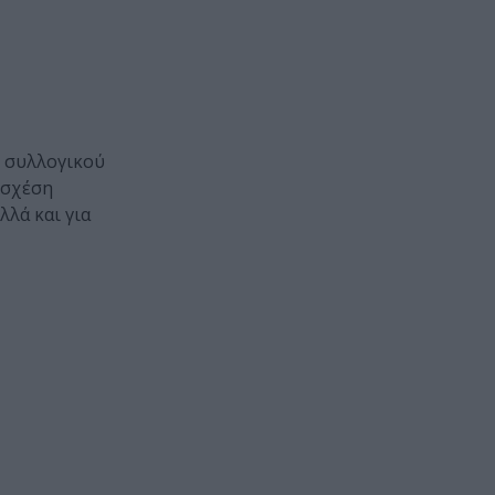
υ συλλογικού
 σχέση
λλά και για