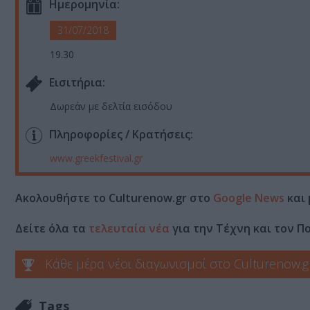
Ημερομηνία:
31/07/2018
19.30
Eισιτήρια:
Δωρεάν με δελτία εισόδου
Πληροφορίες / Κρατήσεις:
www.greekfestival.gr
Ακολουθήστε το Culturenow.gr στο
Google News
και 
Δείτε όλα τα
τελευταία νέα
για την Τέχνη και τον Π
Κάθε μέρα νέοι διαγωνισμοί στο Culturenow.g
Tags