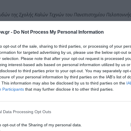
υδών της Σχολής Καλών Τεχνών του Πανεπιστημίου Πελοποννή
ιοτήτων Αργολίδος (με έδρα το Ναύπλιο) και του Γαλλικού Ινσ
w.gr -
Do Not Process My Personal Information
to opt-out of the sale, sharing to third parties, or processing of your per
formation for targeted advertising by us, please use the below opt-out s
r selection. Please note that after your opt-out request is processed y
eing interest-based ads based on personal information utilized by us or
disclosed to third parties prior to your opt-out. You may separately opt-
losure of your personal information by third parties on the IAB’s list of
. This information may also be disclosed by us to third parties on the
IA
Participants
that may further disclose it to other third parties.
l Data Processing Opt Outs
o opt-out of the Sharing of my personal data.