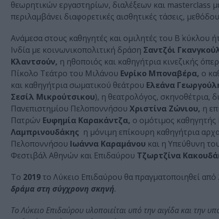
θεωρητικών εργαστηρίων, διαλέξεων και masterclass μ
περιλαμβάνει διαφορετικές αισθητικές τάσεις, μεθόδου
Ανάμεσα στους καθηγητές και ομιλητές του Β΄ κύκλου 
Ινδία με κοινωνικοπολιτική δράση
Σαντζόι Γκανγκούλ
Κλαντσούν,
η ηθοποιός και καθηγήτρια κινεζικής όπε
Πίκολο Τεάτρο του Μιλάνου
Ενρίκο Μποναβέρα,
ο κα
και καθηγήτρια σωματικού θεάτρου
Ελεάνα Γεωργούλ
Σεσίλ Μικρούτσικου
), η θεατρολόγος, σκηνοθέτρια,
Πανεπιστημίου Πελοποννήσου
Χριστίνα Ζώνιου,
η επ
Πατρών
Ευφημία Καρακάντζα,
ο ομότιμος καθηγητής
Λαμπρινουδάκης
η μόνιμη επίκουρη καθηγήτρια αρχ
Πελοποννήσου
Ιωάννα Καραμάνου
και η Υπεύθυνη το
Φεστιβάλ Αθηνών και Επιδαύρου
Τζωρτζίνα Κακουδά
Το
2019
το Λύκειο Επιδαύρου θα πραγματοποιηθεί από
δράμα στη σύγχρονη σκηνή
.
Το Λύκειο Επιδαύρου υλοποιείται υπό την αιγίδα και την υπ