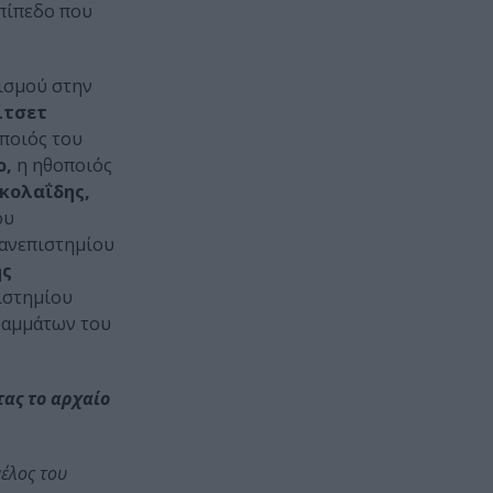
επίπεδο που
νισμού στην
ίτσετ
ποιός του
ο,
η ηθοποιός
ικολαΐδης,
ου
Πανεπιστημίου
ης
ιστημίου
ραμμάτων του
ας το αρχαίο
μέλος του