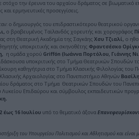
ε στόχο την έρευνα του αρχαίου δράματος σε βιωματικό 
ς και ερμηνευτικές προσεγγίσεις.
ήταν: o δημιουργός του επιδραστικότερου θεατρικού οργα
ι,
ο βραβευμένος Ταϊλανδός χορευτής και χορογράφος
Π
ρας στη Θεατρική Ακαδημία της Σαγκάης
Χσυ Τζιαλί,
o ηθο
θηγητής υποκριτικής και σκηνοθέτης
Φραντσέσκο Ορίγκ
η,
η ομάδα χορού
Griffón (Ιωάννα Πορτόλου, Γιάννης Ν
 διδάσκουσα υποκριτικής στο Τμήμα Θεατρικών Σπουδών τ
ίκουρη καθηγήτρια στο Τμήμα Κλασικής Φιλολογίας του 
 Κλασικής Αρχαιολογίας στο Πανεπιστήμιο Αθηνών
Βασίλ
αίου δράματος στο Τμήμα Θεατρικών Σπουδών του Πανεπ
υ Λυκείου Επιδαύρου και σύμβουλος εκπαιδευτικών προγ
κη.
2 έως 16 Ιουλίου
υπό το θεματικό άξονα
Επανεφευρίσκοντ
οστήριξη του Υπουργείου Πολιτισμού και Αθλητισμού και είναι 