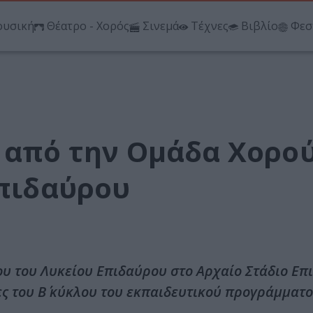
υσική
Θέατρο - Χορός
Σινεμά
Τέχνες
Βιβλίο
Φεσ
, από την Ομάδα Χορο
Επιδαύρου
υ του Λυκείου Επιδαύρου στο Αρχαίο Στάδιο Επ
ες του Β΄ κύκλου του εκπαιδευτικού προγράμματο