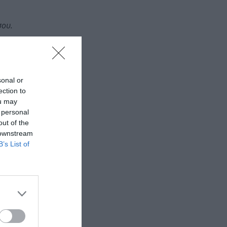
σου.
τιτούτου
sonal or
ection to
ou may
 personal
out of the
 downstream
B’s List of