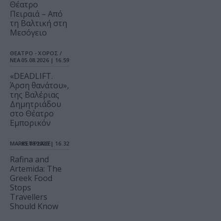
Θέατρο
Πειραιά – Από
τη Βαλτική στη
Μεσόγειο
ΘΕΑΤΡΟ - ΧΟΡΟΣ /
ΝΕΑ
05.08.2026 | 16.59
«DEADLIFT.
Άρση θανάτου»,
της Βαλέριας
Δημητριάδου
στο Θέατρο
Εμπορικόν
MARKET PLACE
05.08.2026 | 16.32
Rafina and
Artemida: The
Greek Food
Stops
Travellers
Should Know