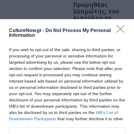
Προμηθέας
Δεσμώτης, του
Αισχύλου σε
σκηνοθεσία Άρη
Μπινιάρη στο
CultureNow.gr -
Do Not Process My Personal
Information
Δημοτικό Θέατρο
Ηλιούπολης
If you wish to opt-out of the sale, sharing to third parties, or
processing of your personal or sensitive information for
ΘΕΑΤΡΟ - ΧΟΡΟΣ / ΝΕΑ
targeted advertising by us, please use the below opt-out
Προμηθέας
section to confirm your selection. Please note that after your
Δεσμώτης, του
opt-out request is processed you may continue seeing
Αισχύλου σε
interest-based ads based on personal information utilized by
σκηνοθεσία Άρη
us or personal information disclosed to third parties prior to
Μπινιάρη στο 8ο
your opt-out. You may separately opt-out of the further
Φεστιβάλ
disclosure of your personal information by third parties on the
Δάσους
IAB’s list of downstream participants. This information may
also be disclosed by us to third parties on the
IAB’s List of
ΤΕΧΝΕΣ / ΝΕΑ
Downstream Participants
that may further disclose it to other
third parties.
Θεοί του