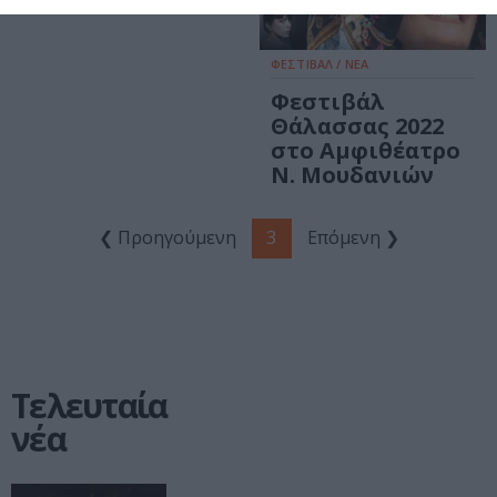
ΦΕΣΤΙΒΑΛ / ΝΕΑ
Φεστιβάλ
Θάλασσας 2022
στο Αμφιθέατρο
Ν. Μουδανιών
❮ Προηγούμενη
3
Επόμενη ❯
Τελευταία
νέα