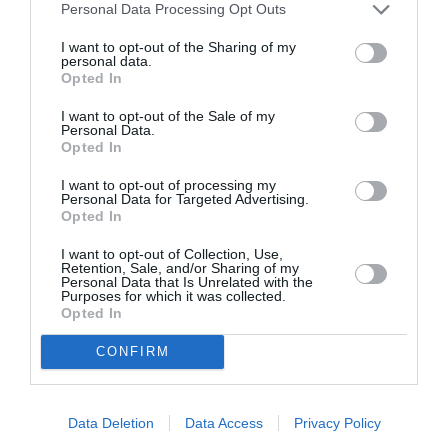
Ολύμπου: Έκθεση
Personal Data Processing Opt Outs
στον Ελληνικό
Κόσμο
I want to opt-out of the Sharing of my
personal data.
Opted In
ΘΕΑΤΡΟ - ΧΟΡΟΣ / ΝΕΑ
ΦΕΣΤΙΒΑΛ / ΝΕΑ
I want to opt-out of the Sale of my
Προμηθέας
8o Φεστιβάλ
Personal Data.
Δεσμώτης, του
Δάσους: Το
Opted In
Αισχύλου σε
πρόγραμμα του
I want to opt-out of processing my
σκηνοθεσία Άρη
Αυγούστου
Personal Data for Targeted Advertising.
Μπινιάρη στο
Opted In
Φεστιβάλ
Ρεματιάς 2022
I want to opt-out of Collection, Use,
Retention, Sale, and/or Sharing of my
Personal Data that Is Unrelated with the
Purposes for which it was collected.
ΘΕΑΤΡΟ - ΧΟΡΟΣ / ΝΕΑ
Opted In
Προμηθέας
CONFIRM
Δεσμώτης, σε
σκηνοθεσία Άρη
Μπινιάρη στο
θέατρο Πέτρας
Data Deletion
Data Access
Privacy Policy