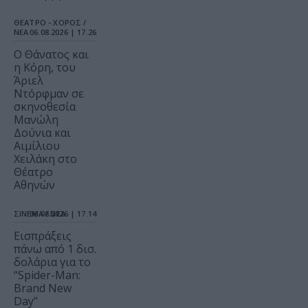
ΘΕΑΤΡΟ - ΧΟΡΟΣ /
ΝΕΑ
06.08.2026 | 17.26
Ο Θάνατος και
η Κόρη, του
Άριελ
Ντόρφμαν σε
σκηνοθεσία
Μανώλη
Δούνια και
Αιμίλιου
Χειλάκη στο
Θέατρο
Αθηνών
ΣΙΝΕΜΑ / ΝΕΑ
06.08.2026 | 17.14
Εισπράξεις
πάνω από 1 δισ.
δολάρια για το
“Spider-Man:
Brand New
Day”