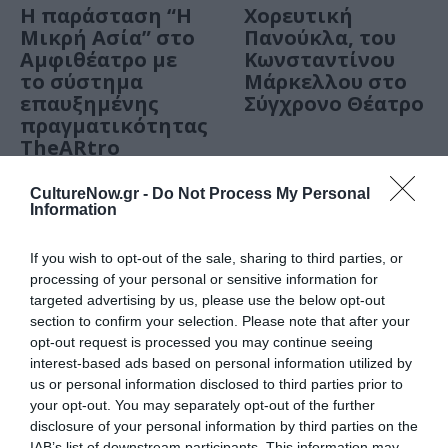
Η παράσταση “Η
Χορευτική
Μικρή Ασία” στο
Πανούκλα, του
Αμφιθέατρο με
Κωνσταντίνου
το σύστημα
Μάρκελλου στο
επαυξημένης
Σύγχρονο Θέατρο
πραγματικότητας
TheARtro
ΘΕΑΤΡΟ - ΧΟΡΟΣ / VIDEO
CultureNow.gr -
Do Not Process My Personal
Information
Η Ελένη Ευθυμίου
για την
If you wish to opt-out of the sale, sharing to third parties, or
παράσταση
processing of your personal or sensitive information for
«Φουέντε
targeted advertising by us, please use the below opt-out
οβεχούνα»
section to confirm your selection. Please note that after your
opt-out request is processed you may continue seeing
interest-based ads based on personal information utilized by
us or personal information disclosed to third parties prior to
ΘΕΑΤΡΟ - ΧΟΡΟΣ / ΝΕΑ
your opt-out. You may separately opt-out of the further
Οι φετινές
disclosure of your personal information by third parties on the
IAB’s list of downstream participants. This information may