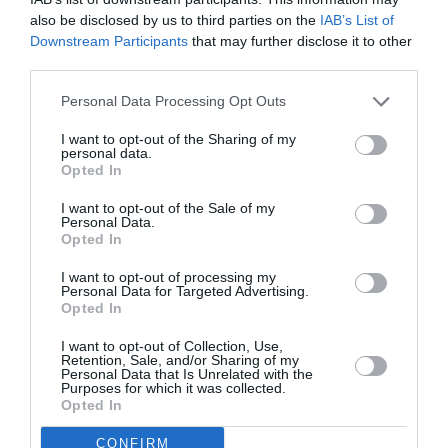
υποψήφιες για
also be disclosed by us to third parties on the
IAB’s List of
το θεατρικό
Downstream Participants
that may further disclose it to other
βραβείο «Μελίνα
third parties.
Μερκούρη»
Personal Data Processing Opt Outs
I want to opt-out of the Sharing of my
personal data.
Opted In
I want to opt-out of the Sale of my
Personal Data.
Opted In
I want to opt-out of processing my
Personal Data for Targeted Advertising.
Opted In
ΘΕΑΤΡΟ - ΧΟΡΟΣ / ΝΕΑ
ΘΕΑΤΡΟ - ΧΟΡΟΣ / ΝΕΑ
I want to opt-out of Collection, Use,
Η απαγωγή της
Η απαγωγή της
Retention, Sale, and/or Sharing of my
Τασούλας, για
Τασούλας: Μια
Personal Data that Is Unrelated with the
Purposes for which it was collected.
δεύτερη χρονιά
ποιητική
Opted In
στο θέατρο
μυθιστορία, στο
Σταθμός
θέατρο Σταθμός
CONFIRM