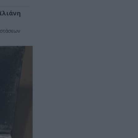
ϊλιάνη
αστάσεων