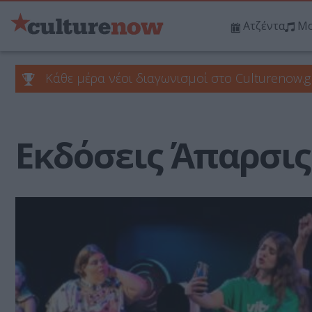
Ατζέντα
Μο
Κάθε μέρα νέοι διαγωνισμοί στο Culturenow.g
Εκδόσεις Άπαρσις