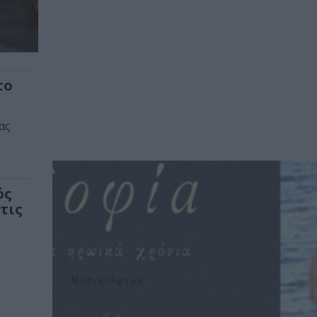
το
ας
ός
τις