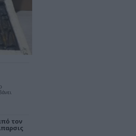
ο
βάνει
από τον
Άπαρσις