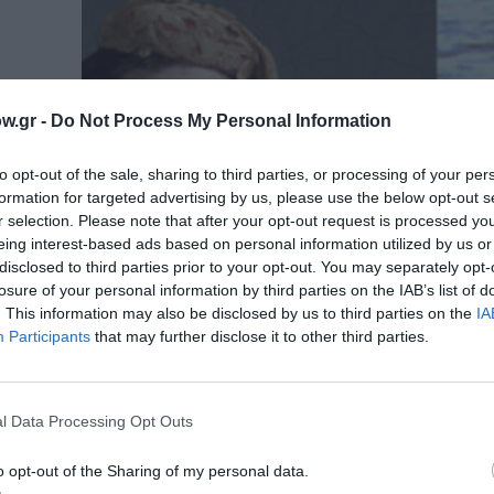
w.gr -
Do Not Process My Personal Information
to opt-out of the sale, sharing to third parties, or processing of your per
formation for targeted advertising by us, please use the below opt-out s
r selection. Please note that after your opt-out request is processed y
eing interest-based ads based on personal information utilized by us or
disclosed to third parties prior to your opt-out. You may separately opt-
losure of your personal information by third parties on the IAB’s list of
ΒΙΒΛΙΟ / ΝΕΑ
. This information may also be disclosed by us to third parties on the
IA
Σοφία: Ο Αντώνης Δουκέλλης παρο
Participants
that may further disclose it to other third parties.
το μυθιστόρημά του στη Λέσβο
Το Πνευματικό Κέντρο Καλλονής Λέσχη «Η Αρίσ
εκδόσεις «Άπαρσις» σας προσκαλούν στην...
l Data Processing Opt Outs
o opt-out of the Sharing of my personal data.