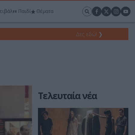
τιβάλ
Παιδί
Θέματα
Δες εδώ!
❯
Τελευταία νέα