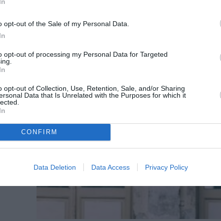
In
την
o opt-out of the Sale of my Personal Data.
In
ύμα
to opt-out of processing my Personal Data for Targeted
ing.
In
o opt-out of Collection, Use, Retention, Sale, and/or Sharing
ersonal Data that Is Unrelated with the Purposes for which it
lected.
In
CONFIRM
Data Deletion
Data Access
Privacy Policy