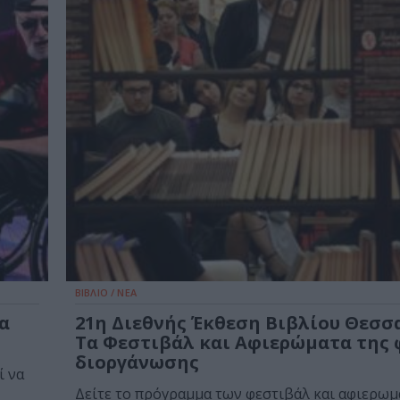
ΒΙΒΛΙΟ / ΝΕΑ
α
21η Διεθνής Έκθεση Βιβλίου Θεσσ
Τα Φεστιβάλ και Αφιερώματα της 
διοργάνωσης
ί να
Δείτε το πρόγραμμα των φεστιβάλ και αφιερωμ