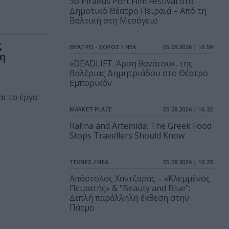
3o Piraeus Port Film Festival στο
Δημοτικό Θέατρο Πειραιά – Από τη
Βαλτική στη Μεσόγειο
ς
ΘΕΑΤΡΟ - ΧΟΡΟΣ / ΝΕΑ
05.08.2026 | 16.59
η
«DEADLIFT. Άρση θανάτου», της
Βαλέριας Δημητριάδου στο Θέατρο
Εμπορικόν
ι το έργο
.
MARKET PLACE
05.08.2026 | 16.32
Rafina and Artemida: The Greek Food
Stops Travellers Should Know
ΤΕΧΝΕΣ / ΝΕΑ
05.08.2026 | 16.23
Απόστολος Χαντζαράς – «Κλεμμένος
Πειρατής» & “Beauty and Blue”:
Διπλή παράλληλη έκθεση στην
Πάτμο