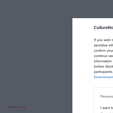
CultureNo
If you wish 
sensitive in
confirm you
continue se
information 
further disc
participants
Downstream 
Persona
ΒΙΒΛΙΟ / ΝΕΑ
I want t