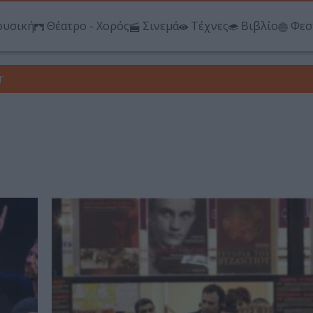
υσική
Θέατρο - Χορός
Σινεμά
Τέχνες
Βιβλίο
Φεσ
r