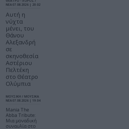
ΘΕΑΤΡΟ - ΧΟΡΟΣ /
ΝΕΑ
07.08.2026 | 20.02
Αυτή η
νύχτα
μένει, του
Θάνου
Αλεξανδρή
σε
σκηνοθεσία
Αστέριου
Πελτέκη
στο Θέατρο
Ολύμπια
ΜΟΥΣΙΚΗ / ΜΟΥΣΙΚΑ
ΝΕΑ
07.08.2026 | 19.04
Mania The
Abba Tribute:
Μια μοναδική
συναυλία στο