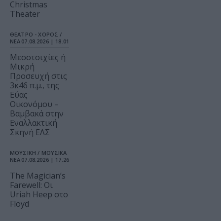
Christmas
Theater
ΘΕΑΤΡΟ - ΧΟΡΟΣ /
ΝΕΑ
07.08.2026 | 18.01
Μεσοτοιχίες ή
Μικρή
Προσευχή στις
3κ46 π.μ., της
Εύας
Οικονόμου –
Βαμβακά στην
Εναλλακτική
Σκηνή ΕΛΣ
ΜΟΥΣΙΚΗ / ΜΟΥΣΙΚΑ
ΝΕΑ
07.08.2026 | 17.26
The Magician’s
Farewell: Οι
Uriah Heep στο
Floyd