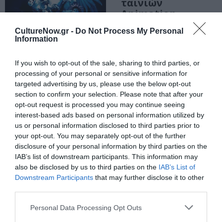
ταινιών
Animation
Μικρού Μήκους
CultureNow.gr -
Do Not Process My Personal
στο Φουγάρο
Information
If you wish to opt-out of the sale, sharing to third parties, or
ΘΕΑΤΡΟ - ΧΟΡΟΣ / ΝΕΑ
processing of your personal or sensitive information for
Telion’s Garden
targeted advertising by us, please use the below opt-out
από τους Dirty
section to confirm your selection. Please note that after your
Granny Tales σε
opt-out request is processed you may continue seeing
Αθήνα,
interest-based ads based on personal information utilized by
Θεσσαλονίκη,
us or personal information disclosed to third parties prior to
Βόλο και Πάτρα
your opt-out. You may separately opt-out of the further
disclosure of your personal information by third parties on the
IAB’s list of downstream participants. This information may
also be disclosed by us to third parties on the
IAB’s List of
Downstream Participants
that may further disclose it to other
third parties.
Personal Data Processing Opt Outs