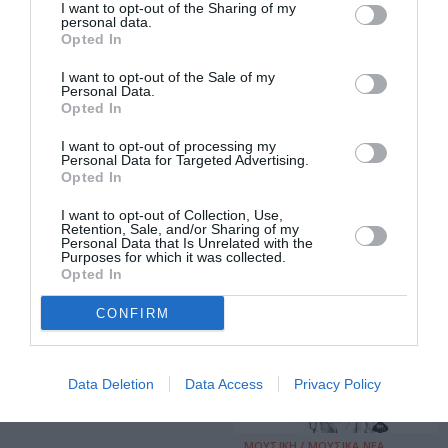
I want to opt-out of the Sharing of my
personal data.
Opted In
ΦΕΣΤΙΒΑΛ / ΝΕΑ
ΘΕΑΤΡΟ - ΧΟΡΟΣ / ΝΕΑ
I want to opt-out of the Sale of my
Personal Data.
1ο Pulsar Festival
Το Merlin Puppet
Opted In
στη Σαμοθράκη
Theatre έρχεται
I want to opt-out of processing my
για 3
Personal Data for Targeted Advertising.
παραστάσεις στο
Opted In
Θέατρο Olvio
I want to opt-out of Collection, Use,
Retention, Sale, and/or Sharing of my
ΣΙΝΕΜΑ / ΝΕΑ
Personal Data that Is Unrelated with the
Purposes for which it was collected.
What’ s your
Opted In
favorite scary
CONFIRM
movie?
Data Deletion
Data Access
Privacy Policy
ΜΟΥΣΙΚΗ / ΜΟΥΣΙΚΑ ΝΕΑ