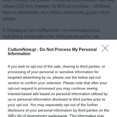
τόνων CO2 που παράγει το Μεξικό ετησίως – επίδοση
που το κατατάσσει στις πλέον ρυπογόνες χώρες στον
κόσμο.
Ο δήμαρχος έχει ενθαρρύνει την κυκλοφορία με
ποδήλατα, εγκαινιάζοντας ποδηλατολωρίδες και
κλείνοντας οδούς τις Κυριακές, ώστε να παραμένουν
ελεύθερες για τους ποδηλάτες. Στο πρόγραμμά του
CultureNow.gr -
Do Not Process My Personal
Information
επίσης περιλαμβάνεται η εκσκαφή και νέας γραμμής
μετρό, όπως και περισσότερες λεωφορειολωρίδες.
If you wish to opt-out of the sale, sharing to third parties, or
processing of your personal or sensitive information for
Ακολουθήστε το Culturenow.gr στο
Google News
και
targeted advertising by us, please use the below opt-out
μάθετε πρώτοι όλες τις ειδήσεις
section to confirm your selection. Please note that after your
opt-out request is processed you may continue seeing
Δείτε όλα τα
τελευταία νέα
για την Τέχνη και τον
interest-based ads based on personal information utilized by
Πολιτισμό στο
Culturenow.gr
us or personal information disclosed to third parties prior to
your opt-out. You may separately opt-out of the further
Νέοι Διαγωνισμοί
❯
disclosure of your personal information by third parties on the
IAB’s list of downstream participants. This information may