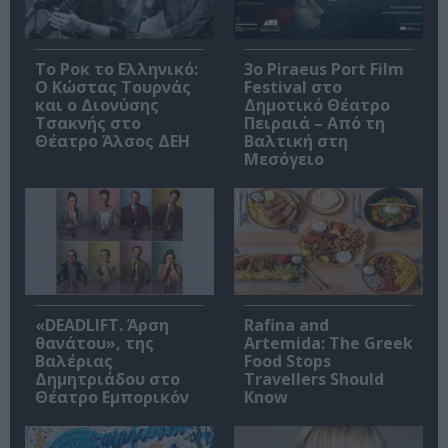
Το Ροκ το Ελληνικό:
3o Piraeus Port Film
Ο Κώστας Τουρνάς
Festival στο
και ο Διονύσης
Δημοτικό Θέατρο
Τσακνής στο
Πειραιά – Από τη
Θέατρο Άλσος ΔΕΗ
Βαλτική στη
Μεσόγειο
«DEADLIFT. Άρση
Rafina and
θανάτου», της
Artemida: The Greek
Βαλέριας
Food Stops
Δημητριάδου στο
Travellers Should
Θέατρο Εμπορικόν
Know