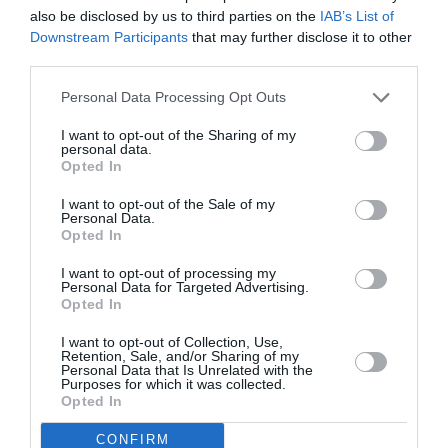
also be disclosed by us to third parties on the
IAB’s List of
Newsletter
Downstream Participants
that may further disclose it to other
third parties.
Κάθε βδομάδα στο e-mail σας τα τελευταία νέα για
την Τέχνη και τον Πολιτισμό!
Personal Data Processing Opt Outs
I want to opt-out of the Sharing of my
personal data.
Opted In
I want to opt-out of the Sale of my
Ακολουθήστε το Culturenow.gr
Personal Data.
Opted In
I want to opt-out of processing my
Personal Data for Targeted Advertising.
Opted In
I want to opt-out of Collection, Use,
Δημοφιλή Άρθρα
Retention, Sale, and/or Sharing of my
Personal Data that Is Unrelated with the
Purposes for which it was collected.
Opted In
CONFIRM