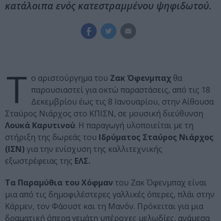
κατάλοιπα ενός κατεστραμμένου ψηφιδωτού.
Τ
ο αριστούργημα του
Ζακ Όφενμπαχ
θα
παρουσιαστεί για οκτώ παραστάσεις, από τις 18
Δεκεμβρίου έως τις 8 Ιανουαρίου, στην Αίθουσα
Σταύρος Νιάρχος στο ΚΠΙΣΝ, σε μουσική διεύθυνση
Λουκά Καρυτινού
. Η παραγωγή υλοποιείται με τη
στήριξη της δωρεάς του
Ιδρύματος Σταύρος Νιάρχος
(ΙΣΝ)
για την ενίσχυση της καλλιτεχνικής
εξωστρέφειας της
ΕΛΣ.
Τα Παραμύθια του Χόφμαν
του Ζακ Όφενμπαχ είναι
μια από τις δημοφιλέστερες γαλλικές όπερες, πλάι στην
Κάρμεν, τον Φάουστ και τη Μανόν. Πρόκειται για μια
δραματική όπερα γεμάτη υπέροχες μελωδίες, ανάμεσα