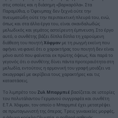
στις οποίες και η διάσημη «βαρκαρόλα». Στα
Παραμύθια, ο Όφενμπαχ δεν ξεχνά ούτε την
πνευματώδη ούτε την περιπαικτική πλευρά του, ενώ,
όπως και στα άλλα έργα του, είναι σκανδαλωδώς
μελωδικός και γεμάτος αστείρευτη έμπνευση. Στο έργο
αυτό, ο συνθέτης βάζει δίπλα δίπλα τη χαρούμενη
διάθεση του ποιητή
Χόφμαν
με τη ρωγμή εκείνη που
αφήνει να φανεί ότι ο χαρακτήρας του ποιητή δεν είναι
μόνο αυτό που φαίνεται εκ πρώτης όψεως. Και παρά το
γεγονός ότι ο συνθέτης δίνει πάντα προτεραιότητα στη
μελωδία, εντούτοις η αρμονική του γραφή μοιάζει να
σκιαγραφεί με ακρίβεια τους χαρακτήρες και τις
καταστάσεις.
Το λιμπρέτο του
Ζυλ Μπαρμπιέ
βασίζεται σε ιστορίες
του πολυτάλαντου Γερμανού συγγραφέα και συνθέτη
Ε.Τ.Α. Χόφμαν, τον οποίο ο Μπαρμπιέ έχει μετατρέψει
σε πρωταγωνιστή της όπερας. Τρεις γυναικείες μορφές,
η άψυχη κούκλα Ολυμπία, η σοβαρά ασθενής