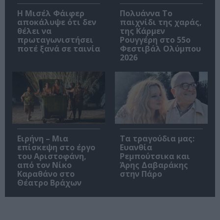
Η Μισέλ Φάιφερ
Πολυάννα Το
αποκάλυψε ότι δεν
παιχνίδι της χαράς,
θέλει να
της Κάρμεν
πρωταγωνιστήσει
Ρουγγέρη στο 55ο
ποτέ ξανά σε ταινία
Φεστιβάλ Ολύμπου
2026
Ειρήνη – Μια
Τα τραγούδια μας:
επίσκεψη στο έργο
Ευανθία
του Αριστοφάνη,
Ρεμπούτσικα και
από τον Νίκο
Άρης Δαβαράκης
Καραθάνο στο
στην Πάρο
Θέατρο Βράχων