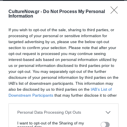
CultureNow.gr -
Do Not Process My Personal
Information
If you wish to opt-out of the sale, sharing to third parties, or
processing of your personal or sensitive information for
targeted advertising by us, please use the below opt-out
section to confirm your selection. Please note that after your
opt-out request is processed you may continue seeing
interest-based ads based on personal information utilized by
us or personal information disclosed to third parties prior to
Διαβάστε επίσης:
your opt-out. You may separately opt-out of the further
disclosure of your personal information by third parties on the
Τα παραμύθια του Χόφμαν, του Ζακ Όφενμπαχ σε
IAB’s list of downstream participants. This information may
σκηνοθεσία Κρύστοφ Βαρλικόφσκι στην Εθνική Λυρική
also be disclosed by us to third parties on the
IAB’s List of
Σκηνή
Downstream Participants
that may further disclose it to other
Εθνική Λυρική Σκηνή: Το Καλλιτεχνικό πρόγραμμα για την
third parties.
περίοδο 2022-2023
Personal Data Processing Opt Outs
Ταυτότητα
I want to opt-out of the Sharing of my
personal data.