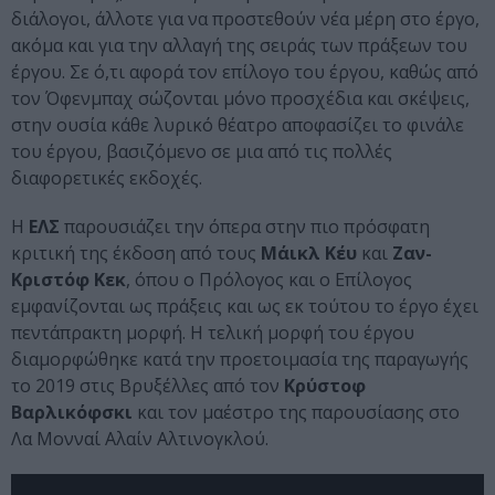
διάλογοι, άλλοτε για να προστεθούν νέα μέρη στο έργο,
ακόμα και για την αλλαγή της σειράς των πράξεων του
έργου. Σε ό,τι αφορά τον επίλογο του έργου, καθώς από
τον Όφενμπαχ σώζονται μόνο προσχέδια και σκέψεις,
στην ουσία κάθε λυρικό θέατρο αποφασίζει το φινάλε
του έργου, βασιζόμενο σε μια από τις πολλές
διαφορετικές εκδοχές.
Η
ΕΛΣ
παρουσιάζει την όπερα στην πιο πρόσφατη
κριτική της έκδοση από τους
Μάικλ Κέυ
και
Ζαν-
Κριστόφ Κεκ
, όπου ο Πρόλογος και ο Επίλογος
εμφανίζονται ως πράξεις και ως εκ τούτου το έργο έχει
πεντάπρακτη μορφή. H τελική μορφή του έργου
διαμορφώθηκε κατά την προετοιμασία της παραγωγής
το 2019 στις Βρυξέλλες από τον
Κρύστοφ
Βαρλικόφσκι
και τον μαέστρο της παρουσίασης στο
Λα Μονναί Αλαίν Αλτινογκλού.