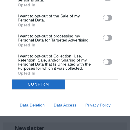
Opted In
Περισσότερες πληροφορίες:
nationalopera.gr
I want to opt-out of the Sale of my
Personal Data.
Ακολουθήστε το Culturenow.gr στο
Google News
και
Opted In
μάθετε πρώτοι όλες τις ειδήσεις
I want to opt-out of processing my
Personal Data for Targeted Advertising.
Δείτε όλα τα
τελευταία νέα
για την Τέχνη και τον
Opted In
Πολιτισμό στο
Culturenow.gr
I want to opt-out of Collection, Use,
Retention, Sale, and/or Sharing of my
Personal Data that Is Unrelated with the
Νέοι Διαγωνισμοί
❯
Purposes for which it was collected.
Opted In
Tags
CONFIRM
ΙΔΡΥΜΑ ΣΤΑΥΡΟΣ ΝΙΑΡΧΟΣ
ΚΛΑΣΙΚΗ - ΟΠΕΡΑ
ΛΟΥΚΑΣ ΚΑΡΥΤΙΝΟΣ
ΣΥΝΑΥΛΙΕΣ 2022
Data Deletion
Data Access
Privacy Policy
ΣΥΝΑΥΛΙΕΣ 2023
Newsletter