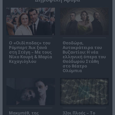
O «Οιδίποδας» του
Θεοδώρα,
Ρόμπερτ Άικ ξανά
Αυτοκράτειρα του
στη Στέγη – Με τους
Βυζαντίου: Η νέα
Νίκο Κουρή & Μαρία
ελληνική όπερα του
Κεχαγιόγλου
Θεόδωρου Στάθη
στο θέατρο
Ολύμπια
Μακμπέθ, της
32οι Πλοές – Το