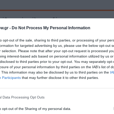
μάθετε πρώτοι όλες τις ειδήσεις
w.gr -
Do Not Process My Personal Information
ολιτισμό στο
Culturenow.gr
to opt-out of the sale, sharing to third parties, or processing of your per
r
Δες
formation for targeted advertising by us, please use the below opt-out s
r selection. Please note that after your opt-out request is processed y
eing interest-based ads based on personal information utilized by us or
disclosed to third parties prior to your opt-out. You may separately opt-
losure of your personal information by third parties on the IAB’s list of
. This information may also be disclosed by us to third parties on the
IA
Participants
that may further disclose it to other third parties.
νη και τον Πολιτισμό!
l Data Processing Opt Outs
o opt-out of the Sharing of my personal data.
λουθήστε το Culturenow.gr