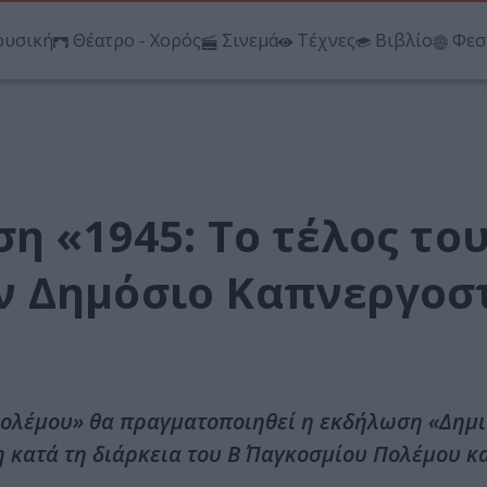
υσική
Θέατρο - Χορός
Σινεμά
Τέχνες
Βιβλίο
Φεσ
η «1945: Το τέλος το
ν Δημόσιο Καπνεργοσ
υ Πολέμου» θα πραγματοποιηθεί η εκδήλωση «Δημι
 κατά τη διάρκεια του Β΄ Παγκοσμίου Πολέμου κα