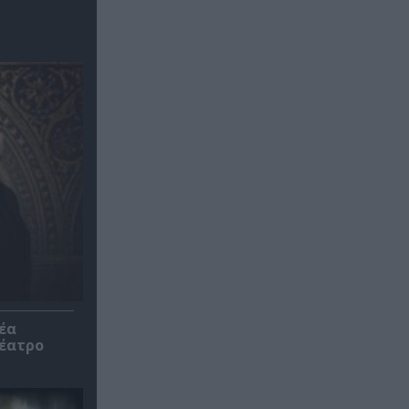
έα
θέατρο