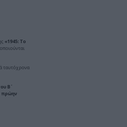
ης
«1945: Το
τοποιούνται
τά ταυτόχρονα
ου Β΄
ο
πρώην