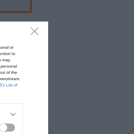
sonal or
 εδώ!
❯
ection to
ou may
 personal
out of the
 downstream
B’s List of