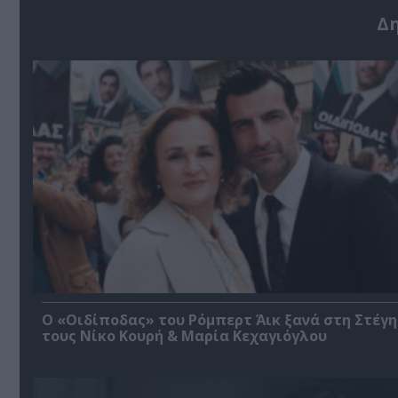
Δ
O «Οιδίποδας» του Ρόμπερτ Άικ ξανά στη Στέγη
τους Νίκο Κουρή & Μαρία Κεχαγιόγλου