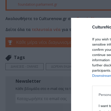
foundation.parliament.gr
Ακολουθήστε το Culturenow.gr στο
Google News
και 
CultureNo
Δείτε όλα τα
τελευταία νέα
για την Τέχνη και τον Π
If you wish 
Κάθε μέρα νέοι διαγωνισμοί στο Culturenow.g
sensitive in
confirm you
continue se
Tags
information 
further disc
ΔΙΑΛΕΞΕΙΣ - ΟΜΙΛΙΕΣ
ΔΩΡΕΑΝ ΕΚΔΗΛΩΣΕΙΣ
participants
Downstream 
Newsletter
Κάθε βδομάδα στο e-mail σας τα τελευταία νέα για την Τέχ
Persona
I want t
Ακο