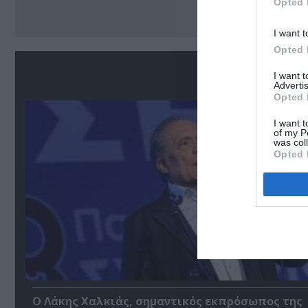
Opted 
I want t
Opted 
Σ
I want 
Advertis
Opted 
I want t
of my P
was col
Opted 
Ο Λάκης Χαλκιάς, σημαντικός εκπρόσωπος της