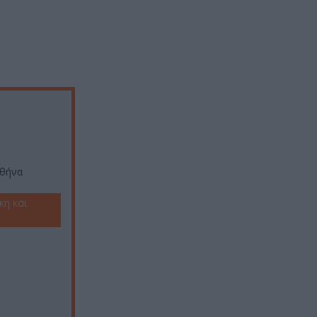
Αθήνα
κη και