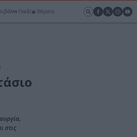
τιβάλ
Παιδί
Θέματα
υ
τάσιο
ουργία,
ι στις