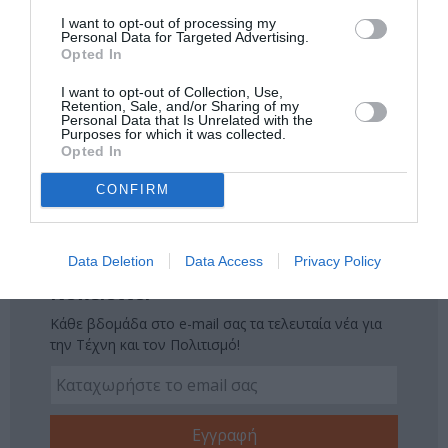
I want to opt-out of processing my
Δείτε όλα τα
τελευταία νέα
για την Τέχνη και τον
Personal Data for Targeted Advertising.
Opted In
Πολιτισμό στο
Culturenow.gr
I want to opt-out of Collection, Use,
Retention, Sale, and/or Sharing of my
Νέοι Διαγωνισμοί
❯
Personal Data that Is Unrelated with the
Purposes for which it was collected.
Opted In
Tags
CONFIRM
ΕΛΕΝΗ ΤΣΑΛΙΓΟΠΟΥΛΟΥ
ΕΝΤΕΧΝΟ - ΛΑΪΚΟ - ΠΑΡΑΔΟΣΙΑΚΗ
ΙΕΡΟΚΛΗΣ ΜΙΧΑΗΛΙΔΗΣ
ΜΟΥΣΙΚΟΘΕΑΤΡΙΚΕΣ ΠΑΡΑΣΤΑΣΕΙΣ
Data Deletion
Data Access
Privacy Policy
Newsletter
Κάθε βδομάδα στο e-mail σας τα τελευταία νέα για
την Τέχνη και τον Πολιτισμό!