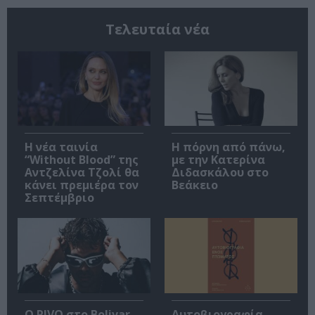
Τελευταία νέα
Η νέα ταινία
Η πόρνη από πάνω,
“Without Blood” της
με την Κατερίνα
Αντζελίνα Τζολί θα
Διδασκάλου στο
κάνει πρεμιέρα τον
Βεάκειο
Σεπτέμβριο
Ο RIVO στο Bolivar
Αυτοβιογραφία