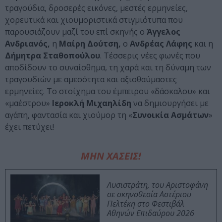
τραγούδια, δροσερές εικόνες, μεστές ερμηνείες,
χορευτικά και χιουμοριστικά στιγμιότυπα που
παρουσιάζουν μαζί του επί σκηνής ο
Άγγελος
Ανδριανός,
η
Μαίρη Δούτση,
ο
Ανδρέας Λάφης
και η
Δήμητρα Σταθοπούλου
. Τέσσερις νέες φωνές που
αποδίδουν το συναίσθημα, τη χαρά και τη δύναμη των
τραγουδιών με αμεσότητα και αξιοθαύμαστες
ερμηνείες. Το στοίχημα του έμπειρου «δάσκαλου» και
«μαέστρου»
Ιεροκλή Μιχαηλίδη
να δημιουργήσει με
αγάπη, φαντασία και χιούμορ τη «
Συνοικία Ασμάτων
»
έχει πετύχει!
ΜΗΝ ΧΑΣΕΙΣ!
Λυσιστράτη, του Αριστοφάνη
σε σκηνοθεσία Αστέριου
Πελτέκη στο Φεστιβάλ
Αθηνών Επιδαύρου 2026