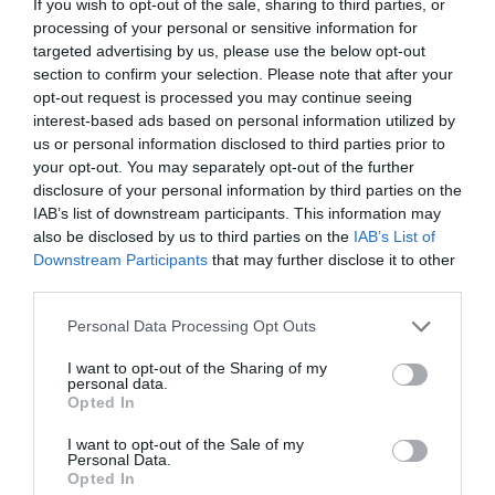
If you wish to opt-out of the sale, sharing to third parties, or
Eισιτήρια:
processing of your personal or sensitive information for
Προπώληση: Ανέργων, μαθητικό, φοιτητικό και άτομα
targeted advertising by us, please use the below opt-out
άνω των 65 ετών: 10€ - Κανονικό: 12€ | Ταμείο:
section to confirm your selection. Please note that after your
Ανέργων, μαθητικό, φοιτητικό και άτομα άνω των 65
opt-out request is processed you may continue seeing
ετών: 12€ | Κανονικό: 15€
interest-based ads based on personal information utilized by
us or personal information disclosed to third parties prior to
Προπώληση:
your opt-out. You may separately opt-out of the further
disclosure of your personal information by third parties on the
Ticket Services –
www.ticketservices.gr
, τηλ.:
IAB’s list of downstream participants. This information may
210.7234567 | Καταστήματα Public και
tickets.public.gr
|
also be disclosed by us to third parties on the
IAB’s List of
ΣΑΡΩΘΡΟΝ, Κατούνη 17, Λαδάδικα | IN
Downstream Participants
that may further disclose it to other
CASE Εγνατίας 22 και Εγνατίας 98 | ΚΑΦΕ ΔΙΩΡΟΦΟ
third parties.
Κερασούντος 81, Καλαμαριά | Μονή Λαζαριστών,
Κολοκοτρώνη 21, Σταυρούπολη
Personal Data Processing Opt Outs
Πληροφορίες / Κρατήσεις:
I want to opt-out of the Sharing of my
personal data.
Τηλ.: 2310589200
Opted In
I want to opt-out of the Sale of my
Ακολουθήστε το Culturenow.gr στο
Google News
και
Personal Data.
Opted In
μάθετε πρώτοι όλες τις ειδήσεις