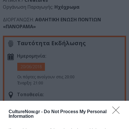
Artwork /
Creatures
Οργάνωση Παραγωγής:
Ηχόχρωμα
ΔΙΟΡΓΑΝΩΣΗ:
ΑΘΛΗΤΙΚΗ ΕΝΩΣΗ ΠΟΝΤΙΩΝ
«ΠΑΝΟΡΑΜΑ»
Ταυτότητα Εκδήλωσης
Ημερομηνία:
20/06/2018
Οι πόρτες ανοίγουν στις 20:00
Έναρξη: 21:00
Τοποθεσία:
Μονή Λαζαριστών, Κολοκοτρώνη 21, Θεσσαλονίκη
CultureNow.gr -
Do Not Process My Personal
Information
Μονή Λαζαριστών