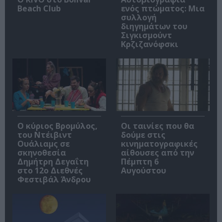
Beach Club
ενός πτώματος: Μια
συλλογή
διηγημάτων του
Σιγκισμούντ
Κρζιζανόφσκι
O κύριος Βρομύλος,
Οι ταινίες που θα
του Ντέιβιντ
δούμε στις
Ουάλιαμς σε
κινηματογραφικές
σκηνοθεσία
αίθουσες από την
Δημήτρη Δεγαΐτη
Πέμπτη 6
στο 12ο Διεθνές
Αυγούστου
Φεστιβάλ Άνδρου