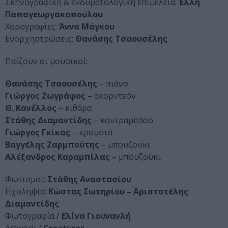
Σκηνογραφική & ενδυματολογική επιμέλεια:
Έλλη
Παπαγεωργακοπούλου
Χορογραφίες:
Άννα Μάγκου
Ενορχηστρώσεις:
Θανάσης Τσαουσέλης
Παίζουν οι μουσικοί:
Θανάσης Τσαουσέλης
– πιάνο
Γιώργος Ζωγράφος –
ακορντεόν
Θ. Κανέλλος
– κιθάρα
Στάθης Διαμαντίδης
– κοντραμπάσο
Γιώργος Γκίκας
– κρουστά
Βαγγέλης Ζαρμπούτης
– μπουζούκι
Αλέξανδρος Καραμπίλας –
μπουζούκι
Φωτισμοί:
Στάθης Αναστασίου
Ηχοληψία:
Κώστας Σωτηρίου – Αριστοτέλης
Διαμαντίδης
Φωτογραφία /
Ελίνα Γιουνανλή