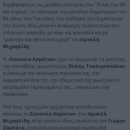
Βαμβακάρη ως τις μεγάλες επιτυχίες του ’70 και του ’80
και κυρίως, τις επιτυχίες των μεγάλων δημιουργών του
΄60, όπως του Τσιτσάνη, του Καλδάρα, του Ζαμπέτα και
του Χιώτη. Μία μουσική αναδρομή τριάντα ετών στο
ελληνικό τραγούδι, με κέφι και φαντασία και με
“μαέστρο και ηθικό αυτουργό” τον
Ιεροκλή
Μιχαηλίδη
.
Η «
Συνοικία Ασμάτων
» έχει το άρωμα και τη γοητείας,
της σπουδαίας ερμηνεύτριας
Ελένης Τσαλιγοπούλου
η οποία με την αεικίνητη παρουσία της, την
εκφραστικότητά της, την εξαιρετική της φωνή και το
απαράμιλλο ταμπεραμέντο της, , απογειώνει την
παράσταση.
Υπό τους ήχους μίας ορχήστρας επτά δυνατών
παικτών, η «
Συνοικία Ασμάτων
» του
Ιεροκλή
Μιχαηλίδη
, στην οποία ο ίδιος υποδύεται τον
Γιώργο
Ζαμπέτα
, είναι ένα σταχυολόγημα γεμάτο από