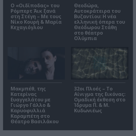
O «Οιδίποδας» του
Θεοδώρα,
Ρόμπερτ Άικ ξανά
Αυτοκράτειρα του
στη Στέγη – Με τους
Βυζαντίου: Η νέα
Νίκο Κουρή & Μαρία
ελληνική όπερα του
Κεχαγιόγλου
Θεόδωρου Στάθη
στο θέατρο
Ολύμπια
Μακμπέθ, της
32οι Πλοές – Το
Κατερίνας
Αίνιγμα της Εικόνας:
Ευαγγελάτου με
Ομαδική έκθεση στο
Γιώργο Γάλλο &
Ίδρυμα Π. & Μ.
Καρυοφυλλιά
Κυδωνιέως
Καραμπέτη στο
Θέατρο Βασιλάκου