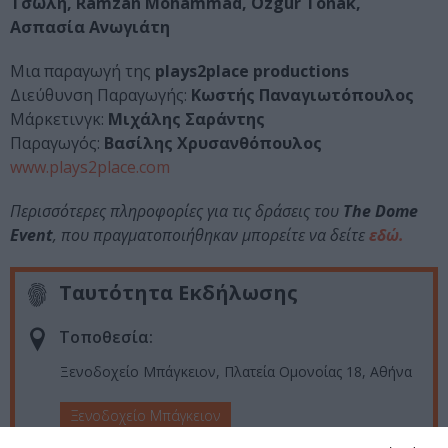
Τσώλη, Ramzan Mohammad, Ozgur Tonak,
Ασπασία Ανωγιάτη
Μια παραγωγή της
plays2place productions
Διεύθυνση Παραγωγής:
Κωστής Παναγιωτόπουλος
Μάρκετινγκ:
Μιχάλης Σαράντης
Παραγωγός:
Βασίλης Χρυσανθόπουλος
www.plays2place.com
Περισσότερες πληροφορίες για τις δράσεις του
The Dome
Event
, που πραγματοποιήθηκαν μπορείτε να δείτε
εδώ.
Ταυτότητα Εκδήλωσης
Τοποθεσία:
Ξενοδοχείο Μπάγκειον, Πλατεία Ομονοίας 18, Αθήνα
Ξενοδοχείο Μπάγκειον