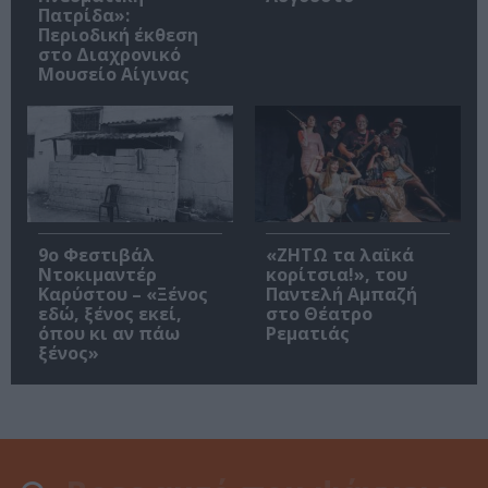
Πατρίδα»:
Περιοδική έκθεση
στο Διαχρονικό
Μουσείο Αίγινας
9ο Φεστιβάλ
«ΖΗΤΩ τα λαϊκά
Ντοκιμαντέρ
κορίτσια!», του
Καρύστου – «Ξένος
Παντελή Αμπαζή
εδώ, ξένος εκεί,
στο Θέατρο
όπου κι αν πάω
Ρεματιάς
ξένος»