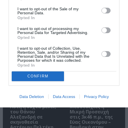
I want to opt-out of the Sale of my
Personal Data.
Opted In
Ακολουθήστε το Culturenow.gr
I want to opt-out of processing my
Personal Data for Targeted Advertising.
Opted In
I want to opt-out of Collection, Use,
Retention, Sale, and/or Sharing of my
Personal Data that Is Unrelated with the
Σχετικά Άρθρα
Purposes for which it was collected.
Opted In
CONFIRM
Data Deletion
Data Access
Privacy Policy
Αυτή η νύχτα μένει,
Μεσοτοιχίες ή
του Θάνου
Μικρή Προσευχή
Αλεξανδρή σε
στις 3κ46 π.μ., της
σκηνοθεσία
Εύας Οικονόμου –
Αστέριου Πελτέκη
Βαμβακά στην