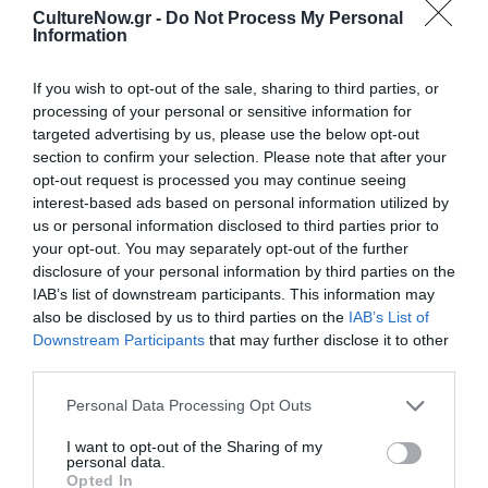
CultureNow.gr -
Do Not Process My Personal
Ακολουθήστε το Culturenow.gr στο
Google News
και
Information
μάθετε πρώτοι όλες τις ειδήσεις
If you wish to opt-out of the sale, sharing to third parties, or
Δείτε όλα τα
τελευταία νέα
για την Τέχνη και τον
processing of your personal or sensitive information for
targeted advertising by us, please use the below opt-out
Πολιτισμό στο
Culturenow.gr
section to confirm your selection. Please note that after your
opt-out request is processed you may continue seeing
Νέοι Διαγωνισμοί
❯
interest-based ads based on personal information utilized by
us or personal information disclosed to third parties prior to
Tags
your opt-out. You may separately opt-out of the further
disclosure of your personal information by third parties on the
ΓΙΟΛΑΝΤΑ ΜΑΡΚΟΠΟΥΛΟΥ
IAB’s list of downstream participants. This information may
also be disclosed by us to third parties on the
IAB’s List of
ΠΕΙΡΑΜΑΤΙΚΟ - MULTI SHOWS - PERFORMANCE
Downstream Participants
that may further disclose it to other
third parties.
Newsletter
Personal Data Processing Opt Outs
Κάθε βδομάδα στο e-mail σας τα τελευταία νέα για
την Τέχνη και τον Πολιτισμό!
I want to opt-out of the Sharing of my
personal data.
Opted In