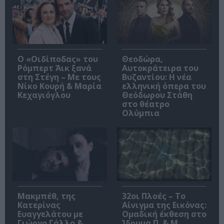
O «Οιδίποδας» του
Θεοδώρα,
Ρόμπερτ Άικ ξανά
Αυτοκράτειρα του
στη Στέγη – Με τους
Βυζαντίου: Η νέα
Νίκο Κουρή & Μαρία
ελληνική όπερα του
Κεχαγιόγλου
Θεόδωρου Στάθη
στο θέατρο
Ολύμπια
Μακμπέθ, της
32οι Πλοές – Το
Κατερίνας
Αίνιγμα της Εικόνας:
Ευαγγελάτου με
Ομαδική έκθεση στο
Γιώργο Γάλλο &
Ίδρυμα Π. & Μ.