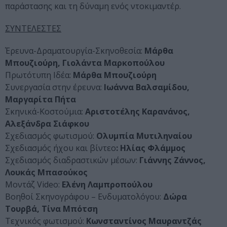
παράστασης και τη δύναμη ενός ντοκιμαντέρ.
ΣΥΝΤΕΛΕΣΤΕΣ
Έρευνα-Δραματουργία-Σκηνοθεσία:
Μάρθα
Μπουζιούρη, Γιολάντα Μαρκοπούλου
Πρωτότυπη Ιδέα:
Μάρθα Μπουζιούρη
Συνεργασία στην έρευνα:
Ιωάννα Βαλσαμίδου,
Μαργαρίτα Πήτα
Σκηνικά-Κοστούμια:
Αριστοτέλης Καρανάνος,
Αλεξάνδρα Σιάφκου
Σχεδιασμός φωτισμού:
Ολυμπία Μυτιληναίου
Σχεδιασμός ήχου και βίντεο
: Ηλίας Φλάμμος
Σχεδιασμός διαδραστικών μέσων:
Γιάννης Ζάννος,
Λουκάς Μπασούκος
Μοντάζ Video:
Ελένη Λαμπροπούλου
Βοηθοί Σκηνογράφου – Ενδυματολόγου:
Δώρα
Τουρβά, Τίνα Μπότση
Τεχνικός φωτισμού:
Κωνσταντίνος Μαυραντζάς