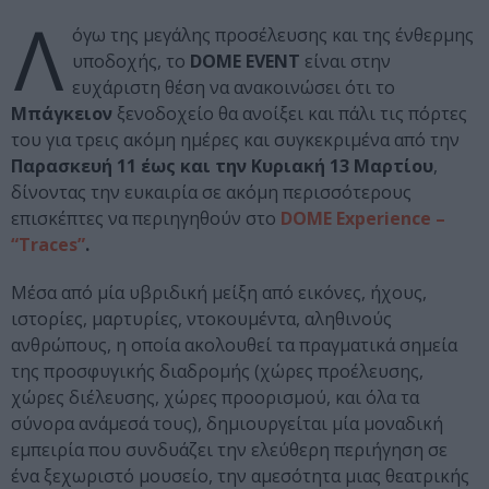
Λ
όγω της μεγάλης προσέλευσης και της ένθερμης
υποδοχής, το
DOME EVENT
είναι στην
ευχάριστη θέση να ανακοινώσει ότι το
Μπάγκειον
ξενοδοχείο θα ανοίξει και πάλι τις πόρτες
του για τρεις ακόμη ημέρες και συγκεκριμένα από την
Παρασκευή 11 έως και την Κυριακή 13 Μαρτίου
,
δίνοντας την ευκαιρία σε ακόμη περισσότερους
επισκέπτες να περιηγηθούν στο
DOME Experience –
“Traces”
.
Μέσα από μία υβριδική μείξη από εικόνες, ήχους,
ιστορίες, μαρτυρίες, ντοκουμέντα, αληθινούς
ανθρώπους, η οποία ακολουθεί τα πραγματικά σημεία
της προσφυγικής διαδρομής (χώρες προέλευσης,
χώρες διέλευσης, χώρες προορισμού, και όλα τα
σύνορα ανάμεσά τους), δημιουργείται μία μοναδική
εμπειρία που συνδυάζει την ελεύθερη περιήγηση σε
ένα ξεχωριστό μουσείο, την αμεσότητα μιας θεατρικής