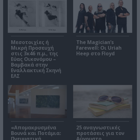
Μεσοτοιχίες ή
The Magician’s
Μικρή Προσευχή
Farewell: Οι Uriah
στις 3κ46 π.μ., της
Heep στο Floyd
Εύας Οικονόμου –
Βαμβακά στην
Εναλλακτική Σκηνή
ΕΛΣ
«Απομακρυσμένα
25 αναγνωστικές
Βουνά και Ποτάμια:
προτάσεις για τον
Πνευματική
Αύγουστο