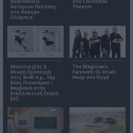
σκηνοθεσία
στο Christmas
Αστέριου Πελτέκη
Theater
στο Θέατρο
Ολύμπια
Μεσοτοιχίες ή
The Magician’s
Μικρή Προσευχή
Farewell: Οι Uriah
στις 3κ46 π.μ., της
Heep στο Floyd
Εύας Οικονόμου –
Βαμβακά στην
Εναλλακτική Σκηνή
ΕΛΣ