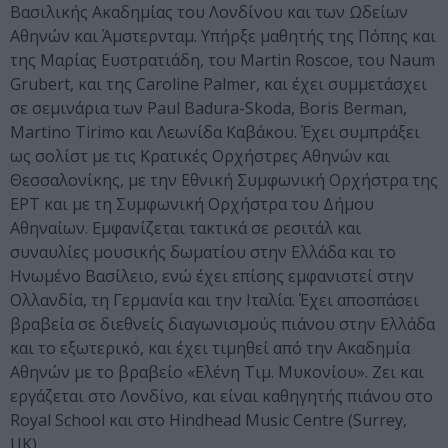
Βασιλικής Ακαδημίας του Λονδίνου και των Ωδείων
Αθηνών και Άμστερνταμ. Υπήρξε μαθητής της Πόπης και
της Μαρίας Ευστρατιάδη, του Martin Roscoe, του Naum
Grubert, και της Caroline Palmer, και έχει συμμετάσχει
σε σεμινάρια των Paul Badura-Skoda, Boris Berman,
Martino Tirimo και Λεωνίδα Καβάκου. Έχει συμπράξει
ως σολίστ με τις Κρατικές Ορχήστρες Αθηνών και
Θεσσαλονίκης, με την Εθνική Συμφωνική Ορχήστρα της
ΕΡΤ και με τη Συμφωνική Ορχήστρα του Δήμου
Αθηναίων. Εμφανίζεται τακτικά σε ρεσιτάλ και
συναυλίες μουσικής δωματίου στην Ελλάδα και το
Ηνωμένο Βασίλειο, ενώ έχει επίσης εμφανιστεί στην
Ολλανδία, τη Γερμανία και την Ιταλία. Έχει αποσπάσει
βραβεία σε διεθνείς διαγωνισμούς πιάνου στην Ελλάδα
και το εξωτερικό, και έχει τιμηθεί από την Ακαδημία
Αθηνών με το βραβείο «Ελένη Τιμ. Μυκονίου». Ζει και
εργάζεται στο Λονδίνο, και είναι καθηγητής πιάνου στο
Royal School και στο Hindhead Music Centre (Surrey,
UK).