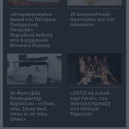
«Απομακρυσμένα
25 αναγνωστικές
Βουνά και Ποτάμια:
προτάσεις για τον
Πνευματική
Αύγουστο
Πατρίδα»:
Περιοδική έκθεση
στο Διαχρονικό
Μουσείο Αίγινας
9ο Φεστιβάλ
«ΖΗΤΩ τα λαϊκά
Ντοκιμαντέρ
κορίτσια!», του
Καρύστου – «Ξένος
Παντελή Αμπαζή
εδώ, ξένος εκεί,
στο Θέατρο
όπου κι αν πάω
Ρεματιάς
ξένος»