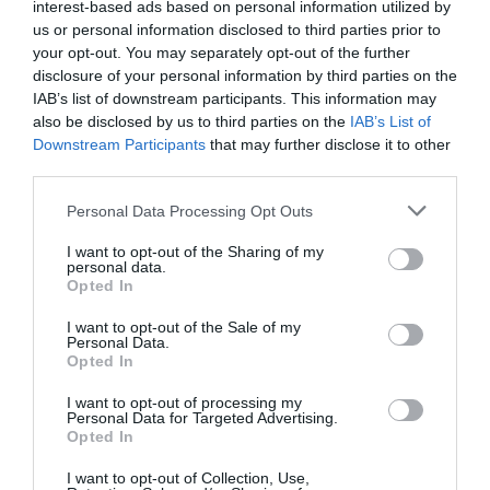
interest-based ads based on personal information utilized by
Μειωμένο εισιτήριο: 8€
us or personal information disclosed to third parties prior to
your opt-out. You may separately opt-out of the further
Πληροφορίες / Κρατήσεις:
disclosure of your personal information by third parties on the
athensconservatoire.gr
IAB’s list of downstream participants. This information may
also be disclosed by us to third parties on the
IAB’s List of
Downstream Participants
that may further disclose it to other
Ακολουθήστε το Culturenow.gr στο
Google News
και
third parties.
μάθετε πρώτοι όλες τις ειδήσεις
Personal Data Processing Opt Outs
Δείτε όλα τα
τελευταία νέα
για την Τέχνη και τον
I want to opt-out of the Sharing of my
Πολιτισμό στο
Culturenow.gr
personal data.
Opted In
Νέοι Διαγωνισμοί
❯
I want to opt-out of the Sale of my
Personal Data.
Opted In
Tags
I want to opt-out of processing my
ΚΛΑΣΙΚΗ - ΟΠΕΡΑ
ΚΛΩΝΤ ΝΤΕΜΠΥΣΙ
Personal Data for Targeted Advertising.
Opted In
ΛΟΥΝΤΒΙΧ ΒΑΝ ΜΠΕΤΟΒΕΝ
ΣΥΝΑΥΛΙΕΣ 2022
I want to opt-out of Collection, Use,
ΩΔΕΙΟ ΑΘΗΝΩΝ