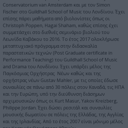
Conservatorium van Amsterdam και με τον Simon
Fischer στο Guildhall School of Music του Λονδίνου. Έχει
επίσης πάρει μαθήματα από βιολονίστες όπως οι
Christoph Poppen, Hagai Shaham, καθώς επίσης έχει
συμμετάσχει στο διεθνές σεμινάριο βιολιού του
Λεωνίδα Καβάκου το 2016. Το έτος 2017 ολοκλήρωσε
μεταπτυχιακό πρόγραμμα στην διδασκαλία
παραστατικών τεχνών (Post Graduate certificate in
Performance Teaching) του Guildhall School of Music
and Drama του Λονδίνου. Έχει υπάρξει μέλος της
Παγκόσμιας Ορχήστρας Νέων καθώς και της
ορχήστρας νέων Gustav Mahler, με τις οποίες έδωσε
συναυλίες σε πάνω από 30 πόλεις στον Καναδά, τις ΗΠΑ
και την Ευρώπη, υπό την διεύθυνση διάσημων
αρχιμουσικών όπως οι Kurt Masur, Yakov Kreizberg,
Philippe Jordan. Έχει δώσει ρεσιτάλ και συναυλίες
μουσικής δωματίου σε πόλεις της Ελλάδας, της Αγγλίας
και της Ιρλανδίας. Από το έτος 2007 είναι μόνιμο μέλος