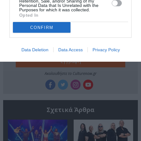
Retention, Sale, and/or Sharing of my
Personal Data that Is Unrelated with the
Purposes for which it was collected.
Newsletter
Opted In
Κάθε βδομάδα στο e-mail σας τα τελευταία νέα για
CONFIRM
την Τέχνη και τον Πολιτισμό!
Data Deletion
Data Access
Privacy Policy
Ακολουθήστε το Culturenow.gr
Σχετικά Άρθρα