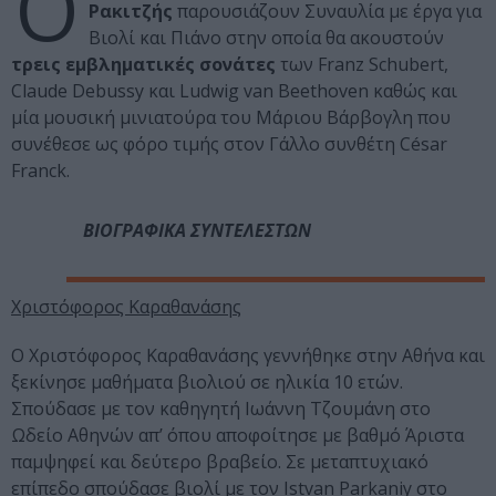
Ο
Ρακιτζής
παρουσιάζουν Συναυλία με έργα για
Βιολί και Πιάνο στην οποία θα ακουστούν
τρεις εμβληματικές σονάτες
των Franz Schubert,
Claude Debussy και Ludwig van Beethoven καθώς και
μία μουσική μινιατούρα του Μάριου Βάρβογλη που
συνέθεσε ως φόρο τιμής στον Γάλλο συνθέτη César
Franck.
ΒΙΟΓΡΑΦΙΚΑ ΣΥΝΤΕΛΕΣΤΩΝ
Χριστόφορος Καραθανάσης
Ο Χριστόφορος Καραθανάσης γεννήθηκε στην Αθήνα και
ξεκίνησε μαθήματα βιολιού σε ηλικία 10 ετών.
Σπούδασε με τον καθηγητή Ιωάννη Τζουμάνη στο
Ωδείο Αθηνών απ’ όπου αποφοίτησε με βαθμό Άριστα
παμψηφεί και δεύτερο βραβείο. Σε μεταπτυχιακό
επίπεδο σπούδασε βιολί με τον Istvan Parkaniy στο