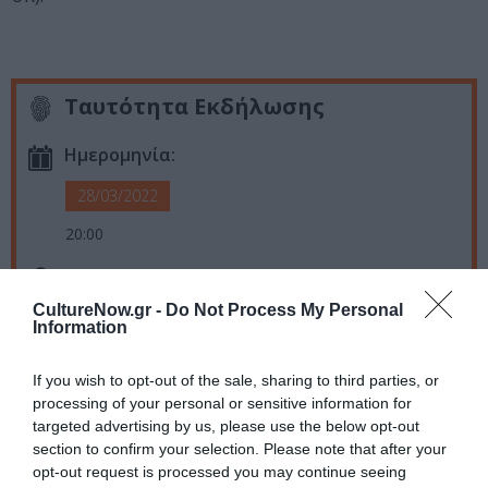
Ταυτότητα Εκδήλωσης
Ημερομηνία:
28/03/2022
20:00
Τοποθεσία:
CultureNow.gr -
Do Not Process My Personal
Ωδείο Αθηνών, Ρηγίλλης & Βασιλέως Γεωργίου Β’ 17-
Information
19, Αθήνα
If you wish to opt-out of the sale, sharing to third parties, or
Ωδείο Αθηνών
processing of your personal or sensitive information for
targeted advertising by us, please use the below opt-out
Eισιτήρια:
section to confirm your selection. Please note that after your
opt-out request is processed you may continue seeing
Γενική είσοδος: 15€