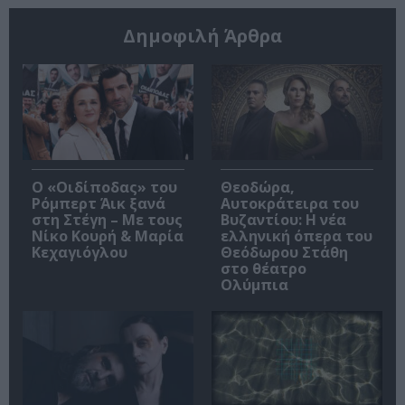
Δημοφιλή Άρθρα
O «Οιδίποδας» του
Θεοδώρα,
Ρόμπερτ Άικ ξανά
Αυτοκράτειρα του
στη Στέγη – Με τους
Βυζαντίου: Η νέα
Νίκο Κουρή & Μαρία
ελληνική όπερα του
Κεχαγιόγλου
Θεόδωρου Στάθη
στο θέατρο
Ολύμπια