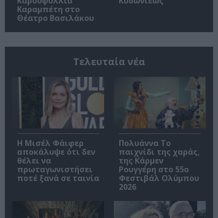
Καρυοφυλλιά
Κυδωνιέως
Καραμπέτη στο
Θέατρο Βασιλάκου
Τελευταία νέα
Η Μισέλ Φάιφερ
Πολυάννα Το
αποκάλυψε ότι δεν
παιχνίδι της χαράς,
θέλει να
της Κάρμεν
πρωταγωνιστήσει
Ρουγγέρη στο 55ο
ποτέ ξανά σε ταινία
Φεστιβάλ Ολύμπου
2026