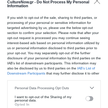
CultureNow.gr -
Do Not Process My Personal
Ακολουθήστε το Culturenow.gr στο
Google News
και
Information
μάθετε πρώτοι όλες τις ειδήσεις
If you wish to opt-out of the sale, sharing to third parties, or
Δείτε όλα τα
τελευταία νέα
για την Τέχνη και τον
processing of your personal or sensitive information for
Πολιτισμό στο
Culturenow.gr
targeted advertising by us, please use the below opt-out
section to confirm your selection. Please note that after your
opt-out request is processed you may continue seeing
Νέοι Διαγωνισμοί
❯
interest-based ads based on personal information utilized by
us or personal information disclosed to third parties prior to
Tags
your opt-out. You may separately opt-out of the further
disclosure of your personal information by third parties on the
ΙΔΡΥΜΑ ΕΙΚΑΣΤΙΚΩΝ ΤΕΧΝΩΝ ΚΑΙ ΜΟΥΣΙΚΗΣ Β. & M. ΘΕΟΧΑΡΑΚΗ
IAB’s list of downstream participants. This information may
also be disclosed by us to third parties on the
IAB’s List of
ΚΛΑΣΙΚΗ - ΟΠΕΡΑ
ΚΛΩΝΤ ΝΤΕΜΠΥΣΙ
Downstream Participants
that may further disclose it to other
ΣΥΝΑΥΛΙΕΣ 2018
third parties.
Personal Data Processing Opt Outs
Newsletter
I want to opt-out of the Sharing of my
Κάθε βδομάδα στο e-mail σας τα τελευταία νέα για
personal data.
την Τέχνη και τον Πολιτισμό!
Opted In