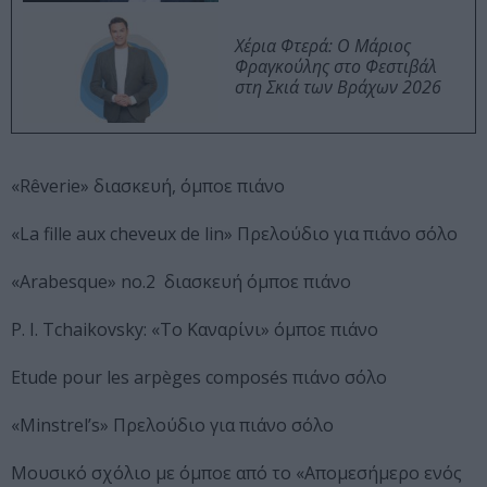
Χέρια Φτερά: Ο Μάριος
Φραγκούλης στο Φεστιβάλ
στη Σκιά των Βράχων 2026
«Rêverie» διασκευή, όμποε πιάνο
«La fille aux cheveux de lin» Πρελούδιο για πιάνο σόλο
«Arabesque» no.2 διασκευή όμποε πιάνο
P. I. Tchaikovsky: «Το Καναρίνι» όμποε πιάνο
Etude pour les arpèges composés πιάνο σόλο
«Minstrel’s» Πρελούδιο για πιάνο σόλο
Μουσικό σχόλιο με όμποε από το «Απομεσήμερο ενός