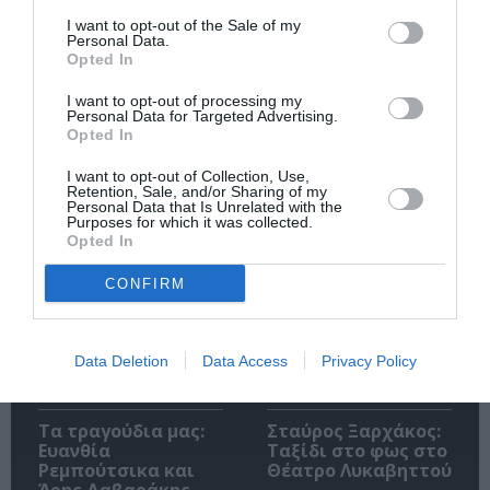
I want to opt-out of the Sale of my
Personal Data.
Opted In
I want to opt-out of processing my
Personal Data for Targeted Advertising.
Ακολουθήστε το Culturenow.gr
Opted In
I want to opt-out of Collection, Use,
Retention, Sale, and/or Sharing of my
Personal Data that Is Unrelated with the
Purposes for which it was collected.
Opted In
Σχετικά Άρθρα
CONFIRM
Data Deletion
Data Access
Privacy Policy
Τα τραγούδια μας:
Σταύρος Ξαρχάκος:
Ευανθία
Ταξίδι στο φως στο
Ρεμπούτσικα και
Θέατρο Λυκαβηττού