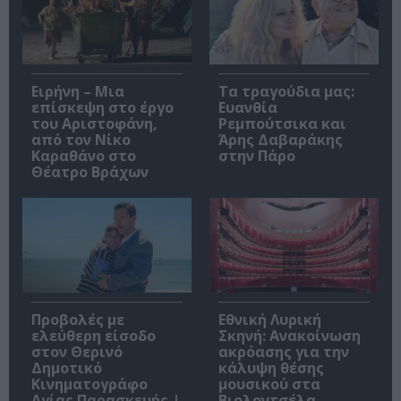
Ειρήνη – Μια
Τα τραγούδια μας:
επίσκεψη στο έργο
Ευανθία
του Αριστοφάνη,
Ρεμπούτσικα και
από τον Νίκο
Άρης Δαβαράκης
Καραθάνο στο
στην Πάρο
Θέατρο Βράχων
Προβολές με
Εθνική Λυρική
ελεύθερη είσοδο
Σκηνή: Ανακοίνωση
στον Θερινό
ακρόασης για την
Δημοτικό
κάλυψη θέσης
Κινηματογράφο
μουσικού στα
Αγίας Παρασκευής |
Βιολοντσέλα