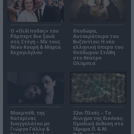
O «Οιδίποδας» του
Θεοδώρα,
Ρόμπερτ Άικ ξανά
Αυτοκράτειρα του
στη Στέγη – Με τους
Βυζαντίου: Η νέα
Νίκο Κουρή & Μαρία
ελληνική όπερα του
Κεχαγιόγλου
Θεόδωρου Στάθη
στο θέατρο
Ολύμπια
Μακμπέθ, της
32οι Πλοές – Το
Κατερίνας
Αίνιγμα της Εικόνας:
Ευαγγελάτου με
Ομαδική έκθεση στο
Γιώργο Γάλλο &
Ίδρυμα Π. & Μ.