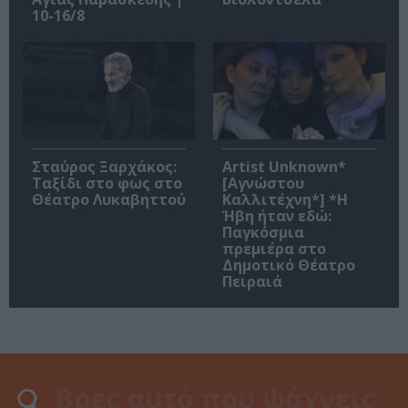
10-16/8
Σταύρος Ξαρχάκος:
Artist Unknown*
Ταξίδι στο φως στο
[Αγνώστου
Θέατρο Λυκαβηττού
Καλλιτέχνη*] *Η
Ήβη ήταν εδώ:
Παγκόσμια
πρεμιέρα στο
Δημοτικό Θέατρο
Πειραιά