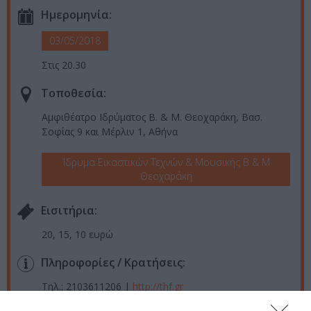
Ημερομηνία:
03/05/2018
Στις 20.30
Τοποθεσία:
Αμφιθέατρο Ιδρύματος Β. & Μ. Θεοχαράκη, Βασ.
Σοφίας 9 και Μέρλιν 1, Αθήνα
Ίδρυμα Εικαστικών Τεχνών & Μουσικής Β & Μ
Θεοχαράκη
Eισιτήρια:
20, 15, 10 ευρώ
Πληροφορίες / Κρατήσεις:
Τηλ.: 2103611206 |
http://thf.gr