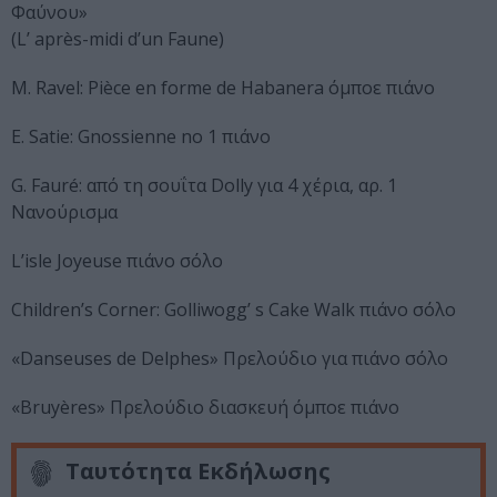
Φαύνου»
(L’ après-midi d’un Faune)
M. Ravel: Pièce en forme de Habanera όμποε πιάνο
E. Satie: Gnossienne no 1 πιάνο
G. Fauré: από τη σουΐτα Dolly για 4 χέρια, αρ. 1
Νανούρισμα
L’isle Joyeuse πιάνο σόλο
Children’s Corner: Golliwogg’ s Cake Walk πιάνο σόλο
«Danseuses de Delphes» Πρελούδιο για πιάνο σόλο
«Bruyères» Πρελούδιο διασκευή όμποε πιάνο
Ταυτότητα Εκδήλωσης