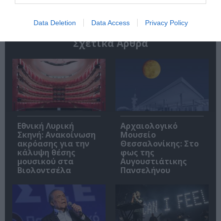
Data Deletion
Data Access
Privacy Policy
Σχετικά Άρθρα
Εθνική Λυρική
Αρχαιολογικό
Σκηνή: Ανακοίνωση
Μουσείο
ακρόασης για την
Θεσσαλονίκης: Στο
κάλυψη θέσης
φως της
μουσικού στα
Αυγουστιάτικης
Βιολοντσέλα
Πανσελήνου