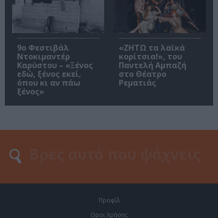
9ο Φεστιβάλ
«ΖΗΤΩ τα λαϊκά
Ντοκιμαντέρ
κορίτσια!», του
Καρύστου – «Ξένος
Παντελή Αμπαζή
εδώ, ξένος εκεί,
στο Θέατρο
όπου κι αν πάω
Ρεματιάς
ξένος»
Προφίλ
Οροι Χρήσης