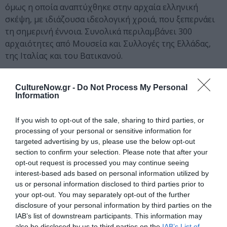
όμως η οποία αναπτύχθηκε στην αρχαία ελληνική
σκέψη, με ιδιάζουσα ιδεολογική χροιά, που ξεπερνάει
τη σημερινή έννοια. Συνολικά περιλαμβάνει 300
αρχαιότητες από Μουσεία και Συλλογές της Ελλάδας,
της Ιταλίας και του Βατικανού.
Ταυτότητα
CultureNow.gr -
Do Not Process My Personal
Information
Περισσότερες πληροφορίες:
amth.gr
If you wish to opt-out of the sale, sharing to third parties, or
processing of your personal or sensitive information for
Ακολουθήστε το Culturenow.gr στο
Google News
και
targeted advertising by us, please use the below opt-out
μάθετε πρώτοι όλες τις ειδήσεις
section to confirm your selection. Please note that after your
opt-out request is processed you may continue seeing
Δείτε όλα τα
τελευταία νέα
για την Τέχνη και τον
interest-based ads based on personal information utilized by
Πολιτισμό στο
Culturenow.gr
us or personal information disclosed to third parties prior to
your opt-out. You may separately opt-out of the further
Νέοι Διαγωνισμοί
❯
disclosure of your personal information by third parties on the
IAB’s list of downstream participants. This information may
also be disclosed by us to third parties on the
IAB’s List of