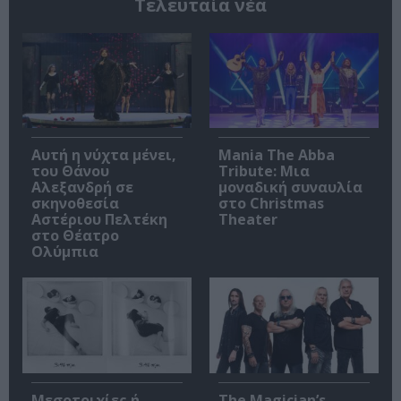
Τελευταία νέα
Αυτή η νύχτα μένει,
Mania The Abba
του Θάνου
Tribute: Μια
Αλεξανδρή σε
μοναδική συναυλία
σκηνοθεσία
στο Christmas
Αστέριου Πελτέκη
Theater
στο Θέατρο
Ολύμπια
Μεσοτοιχίες ή
The Magician’s