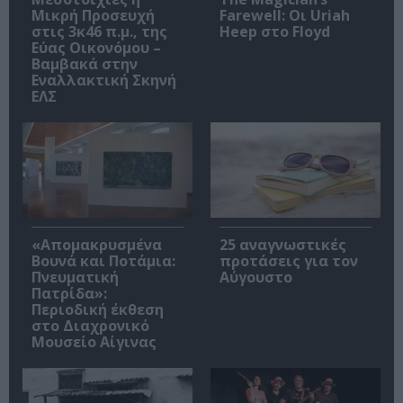
Μικρή Προσευχή
Farewell: Οι Uriah
στις 3κ46 π.μ., της
Heep στο Floyd
Εύας Οικονόμου –
Βαμβακά στην
Εναλλακτική Σκηνή
ΕΛΣ
«Απομακρυσμένα
25 αναγνωστικές
Βουνά και Ποτάμια:
προτάσεις για τον
Πνευματική
Αύγουστο
Πατρίδα»:
Περιοδική έκθεση
στο Διαχρονικό
Μουσείο Αίγινας