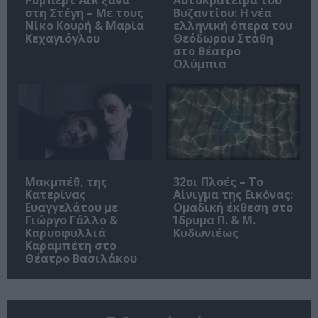
Ρόμπερτ Άικ ξανά
Αυτοκράτειρα του
στη Στέγη – Με τους
Βυζαντίου: Η νέα
Νίκο Κουρή & Μαρία
ελληνική όπερα του
Κεχαγιόγλου
Θεόδωρου Στάθη
στο θέατρο
Ολύμπια
Μακμπέθ, της
32οι Πλοές – Το
Κατερίνας
Αίνιγμα της Εικόνας:
Ευαγγελάτου με
Ομαδική έκθεση στο
Γιώργο Γάλλο &
Ίδρυμα Π. & Μ.
Καρυοφυλλιά
Κυδωνιέως
Καραμπέτη στο
Θέατρο Βασιλάκου