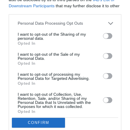
Tags
Downstream Participants
that may further disclose it to other
third parties.
ΑΡΧΑΙΟΛΟΓΙΚΕΣ ΕΚΘΕΣΕΙΣ
Personal Data Processing Opt Outs
ΑΡΧΑΙΟΛΟΓΙΚΟ ΜΟΥΣΕΙΟ ΘΕΣΣΑΛΟΝΙΚΗΣ
ΔΩΡΕΑΝ ΕΚΔΗΛΩΣΕΙΣ
ΚΛΑΣΙΚΗ - ΟΠΕΡΑ
I want to opt-out of the Sharing of my
personal data.
ΜΟΥΣΕΙΟ ΚΥΚΛΑΔΙΚΗΣ ΤΕΧΝΗΣ
ΞΕΝΑΓΗΣΕΙΣ
Opted In
ΠΑΡΟΥΣΙΑΣΕΙΣ ΒΙΒΛΙΩΝ
ΣΥΝΑΥΛΙΕΣ 2022
I want to opt-out of the Sale of my
Personal Data.
Opted In
Newsletter
I want to opt-out of processing my
Κάθε βδομάδα στο e-mail σας τα τελευταία νέα για
Personal Data for Targeted Advertising.
Opted In
την Τέχνη και τον Πολιτισμό!
I want to opt-out of Collection, Use,
Retention, Sale, and/or Sharing of my
Personal Data that Is Unrelated with the
Purposes for which it was collected.
Opted In
Ακολουθήστε το Culturenow.gr
CONFIRM