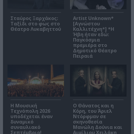
Σταύρος Ξαρχάκος:
Artist Unknown*
Ταξίδι στο φως στο
[Αγνώστου
Θέατρο Λυκαβηττού
Καλλιτέχνη*] *Η
Ήβη ήταν εδώ:
Παγκόσμια
πρεμιέρα στο
Δημοτικό Θέατρο
Πειραιά
Η Μουσική
Ο Θάνατος και η
Τεχνόπολη 2026
Κόρη, του Άριελ
υποδέχεται έναν
Ντόρφμαν σε
δυναμικό
σκηνοθεσία
συναυλιακό
Μανώλη Δούνια και
Σεπτέμβριο!
Αιμίλιου Χειλάκη