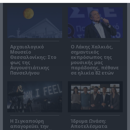
Αρχαιολογικό
Ο Λάκης Χαλκιάς,
Μουσείο
σημαντικός
Θεσσαλονίκης: Στο
εκπρόσωπος της
φως της
μουσικής μας
Αυγουστιάτικης
παράδοσης, πέθανε
Πανσελήνου
σε ηλικία 82 ετών
Η Σιγκαπούρη
Ίδρυμα Ωνάση:
απαγορεύει την
Αποτελέσματα