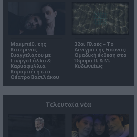
Μακμπέθ, της
32οι Πλοές – Το
Κατερίνας
Αίνιγμα της Εικόνας:
Ευαγγελάτου με
Ομαδική έκθεση στο
Γιώργο Γάλλο &
Ίδρυμα Π. & Μ.
Καρυοφυλλιά
Κυδωνιέως
Καραμπέτη στο
Θέατρο Βασιλάκου
Τελευταία νέα