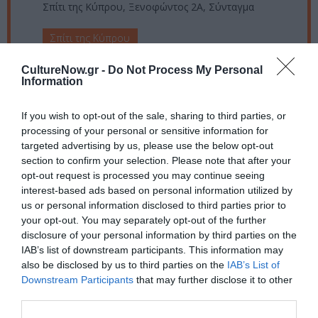
Σπίτι της Κύπρου, Ξενοφώντος 2Α, Σύνταγμα
Σπίτι της Κύπρου
CultureNow.gr -
Do Not Process My Personal
Eισιτήρια:
Information
Είσοδος ελεύθερη
If you wish to opt-out of the sale, sharing to third parties, or
Πληροφορίες / Κρατήσεις:
processing of your personal or sensitive information for
targeted advertising by us, please use the below opt-out
Τηλ: 2103734934 |
spititiskyprou.gr
section to confirm your selection. Please note that after your
opt-out request is processed you may continue seeing
Ακολουθήστε το Culturenow.gr στο
Google News
και
interest-based ads based on personal information utilized by
us or personal information disclosed to third parties prior to
μάθετε πρώτοι όλες τις ειδήσεις
your opt-out. You may separately opt-out of the further
disclosure of your personal information by third parties on the
Δείτε όλα τα
τελευταία νέα
για την Τέχνη και τον
IAB’s list of downstream participants. This information may
Πολιτισμό στο
Culturenow.gr
also be disclosed by us to third parties on the
IAB’s List of
Downstream Participants
that may further disclose it to other
Νέοι Διαγωνισμοί
❯
third parties.