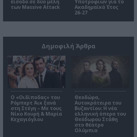
είσοδο σε δύο μέλη
Υποτροφιών για το
των Massive Attack
Ακαδημαϊκό Έτος
26-27
Δημοφιλή Άρθρα
O «Οιδίποδας» του
Θεοδώρα,
Ρόμπερτ Άικ ξανά
Αυτοκράτειρα του
στη Στέγη – Με τους
Βυζαντίου: Η νέα
Νίκο Κουρή & Μαρία
ελληνική όπερα του
Κεχαγιόγλου
Θεόδωρου Στάθη
στο θέατρο
Ολύμπια