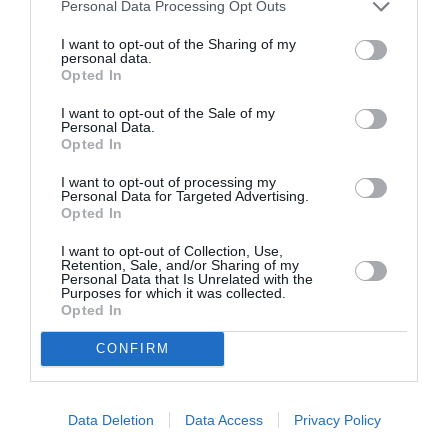
Personal Data Processing Opt Outs
Tags
I want to opt-out of the Sharing of my
ΑΡΧΑΙΟ ΔΡΑΜΑ
ΔΙΑΛΕΞΕΙΣ - ΟΜΙΛΙΕΣ
personal data.
Opted In
ΔΩΡΕΑΝ ΕΚΔΗΛΩΣΕΙΣ
ΣΙΜΟΣ ΚΑΚΑΛΑΣ
I want to opt-out of the Sale of my
Personal Data.
Newsletter
Opted In
Κάθε βδομάδα στο e-mail σας τα τελευταία νέα για
I want to opt-out of processing my
την Τέχνη και τον Πολιτισμό!
Personal Data for Targeted Advertising.
Opted In
I want to opt-out of Collection, Use,
Retention, Sale, and/or Sharing of my
Personal Data that Is Unrelated with the
Purposes for which it was collected.
Opted In
Ακολουθήστε το Culturenow.gr
CONFIRM
Data Deletion
Data Access
Privacy Policy
Σχετικά Άρθρα