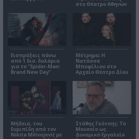
στο Θέατρο Αθηνών
Εισπράξεις πάνω
Μέτρημα: Η
από 1 δισ. δολάρια
Νατάσσα
για το “Spider-Man:
Μποφίλιου στο
Brand New Day”
Αρχαίο Θέατρο Δίου
Μήδεια, του
Στάθης Γκότσης: Το
Ευριπίδη από τον
Μουσείο ως
Nikita Milivojević με
Δυναμικό Εργαλείο