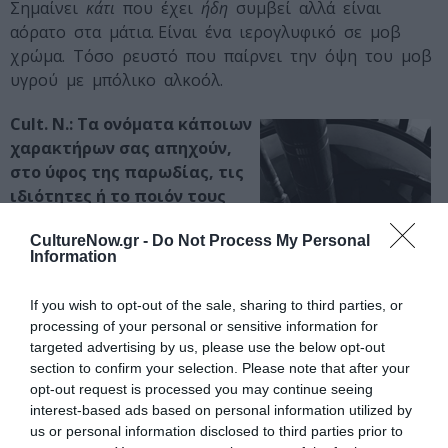
Σημαίνει
κάτι
που έχει
ήδη
συμβεί αλλά είναι
αόρατο στα μάτια. Είναι ένα ιερογλυφικό σε μοβ
χρώμα. Τόσο ρευστό που παίρνει την όψη του μοβ
υγρού με μπόλικο αλκοόλ.
Cult. N.:
Τα ονόματα κάποιων
χαρακτήρων σας απηχούν,
στο ύφος της παρωδίας, τις
ιδιότητες ή το ποιόν τους
ενώ σε άλλα σημεία κάνετε
CultureNow.gr -
Do Not Process My Personal
μαύρο χιούμορ. Είναι μια
Information
τακτική προκειμένου να
γίνεται πιο εύστοχη;
If you wish to opt-out of the sale, sharing to third parties, or
processing of your personal or sensitive information for
targeted advertising by us, please use the below opt-out
section to confirm your selection. Please note that after your
Σ. Γρ.:
Τα ονόματά τους είναι
opt-out request is processed you may continue seeing
αυτά που δεν τους έχουν δοθεί ακόμη. Αυτή η
interest-based ads based on personal information utilized by
επινόηση θεωρώ ότι είναι εύστοχη από μόνη της.
us or personal information disclosed to third parties prior to