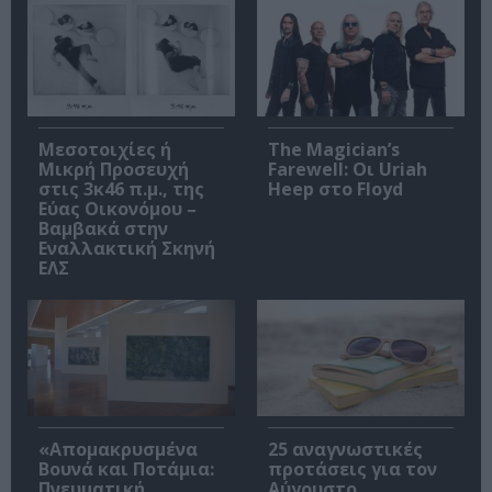
Μεσοτοιχίες ή
The Magician’s
Μικρή Προσευχή
Farewell: Οι Uriah
στις 3κ46 π.μ., της
Heep στο Floyd
Εύας Οικονόμου –
Βαμβακά στην
Εναλλακτική Σκηνή
ΕΛΣ
«Απομακρυσμένα
25 αναγνωστικές
Βουνά και Ποτάμια:
προτάσεις για τον
Πνευματική
Αύγουστο