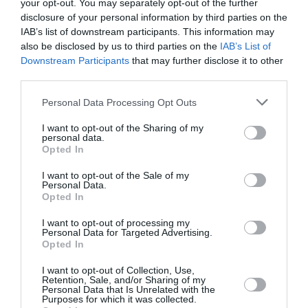
Προσωπικά πιστεύω ότι το όνομα του κάθε
your opt-out. You may separately opt-out of the further
disclosure of your personal information by third parties on the
υποκειμένου είναι ένα
Όνομα-χωρίς-Όνομα
. Είναι το
IAB’s list of downstream participants. This information may
όνομα
«Είμαι αυτός που θα είμαι»
που λέει ο Γιαχβέ
also be disclosed by us to third parties on the
IAB’s List of
στον Μωυσή και όχι το όνομα του συμπτώματος
Downstream Participants
that may further disclose it to other
που επενδύει τον καθένα σαν αντικείμενο με
third parties.
παθητική χρήση. Πότε εύχρηστο εργαλειακά και
πότε εντελώς άχρηστο. Οι άνθρωποι στο βιβλίο
Personal Data Processing Opt Outs
μου ψάχνουν στα τυφλά να κρατηθούν από ένα
I want to opt-out of the Sharing of my
τυφλό σημείο που τους γνέφει από κάπου που
personal data.
Opted In
αγνοούν. Είμαστε βλέπετε στον τόπο του
ασυνειδήτου. Είναι η έρημος του Πραγματικού για
I want to opt-out of the Sale of my
να χρησιμοποιήσω μια έκφραση του Μπωντριγιάρ.
Personal Data.
Opted In
Εκεί αχνοφαίνεται η ασυνείδητη εικόνα των
σωμάτων που συναντούν παραμορφωτικούς
I want to opt-out of processing my
καθρέφτες στο καθρέφτισμά τους στο βλέμμα του
Personal Data for Targeted Advertising.
Opted In
Άλλου. Όταν γράφω τα βιβλία μου, όταν αναλύω ως
ψυχαναλύτρια και όταν διδάσκω ψυχανάλυση στο
I want to opt-out of Collection, Use,
Retention, Sale, and/or Sharing of my
PSYCHIAMA κινούμαι στην περιοχή του
Personal Data that Is Unrelated with the
τρισδιάστατου βλέμματος: α) πώς βλέπω, β) πώς
Purposes for which it was collected.