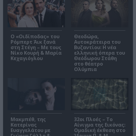
O «Οιδίποδας» του
Θεοδώρα,
Ρόμπερτ Άικ ξανά
Αυτοκράτειρα του
στη Στέγη – Με τους
Βυζαντίου: Η νέα
Νίκο Κουρή & Μαρία
ελληνική όπερα του
Κεχαγιόγλου
Θεόδωρου Στάθη
στο θέατρο
Ολύμπια
Μακμπέθ, της
32οι Πλοές – Το
Κατερίνας
Αίνιγμα της Εικόνας:
Ευαγγελάτου με
Ομαδική έκθεση στο
Γιώργο Γάλλο &
Ίδρυμα Π. & Μ.