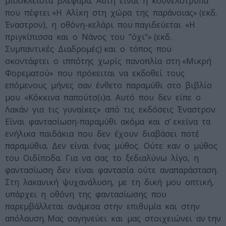
μισόκλειστα βλέφαρα. Αυτή είναι η κουνελότρυπα
που πέφτει «Η Αλίκη στη χώρα της παράνοιας» (εκδ.
Έναστρον), η οθόνη-κελάρι που παγιδεύεται «Η
πριγκίπισσα και ο Νάνος του ”όχι”» (εκδ.
Συμπαντικές Διαδρομές) και ο τόπος που
σκοντάφτει ο ιππότης χωρίς πανοπλία στη «Μικρή
Φορεματού» που πρόκειται να εκδοθεί τους
επόμενους μήνες σαν ένθετο παραμύθι στο βιβλίο
μου «Κόκκινα παπούτσ(ι)α. Αυτό που δεν είπε ο
Λακάν για τις γυναίκες» από τις εκδόσεις Έναστρον.
Είναι φαντασίωση-παραμύθι ακόμα και σ’ εκείνα τα
ενήλικα παιδάκια που δεν έχουν διαβάσει ποτέ
παραμύθια. Δεν είναι ένας μύθος. Ούτε καν ο μύθος
του Οιδίποδα. Για να σας το ξεδιαλύνω λίγο, η
φαντασίωση δεν είναι φαντασία ούτε αναπαράσταση.
Στη λακανική ψυχανάλυση, με τη δική μου οπτική,
υπάρχει η οθόνη της φαντασίωσης που
παρεμβάλλεται ανάμεσα στην επιθυμία και στην
απόλαυση. Μας σαγηνεύει και μας στοιχειώνει αν την