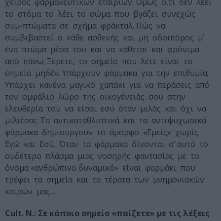
χειρός φαρμακευτικών εταιριών. Όμως ό,τι δεν λέει
το στόμα το λέει το σώμα που βγάζει συνεχώς
συμ-πτώματα σε σχήμα φράκταλ. Πώς να
συμβιβαστεί ο κάθε ασθενής και μη οδοιπόρος μ’
ένα πτώμα μέσα του και να κάθεται και φρόνιμα
από πάνω; Ξέρετε, το σημείο που λέτε είναι το
σημείο μηδέν. Υπάρχουν φάρμακα για την επιθυμία;
Υπάρχει κανένα μαγικό χαπάκι για να περάσεις από
τον ομφάλιο λώρο της οικογένειάς σου στην
ελευθερία του να είσαι εσύ όταν μιλάς και όχι να
μιλιέσαι; Τα αντικαταθλιπτικά και τα αντιψυχωσικά
φάρμακα δημιουργούν το άμορφο «Εμείς» χωρίς
Εγώ και Εσύ. Όταν τα φάρμακα δίνονται σ’ αυτό το
ουδέτερο πλάσμα μιας νοσηρής φαντασίας με το
όνομα «ανθρώπινο δυναμικό» είναι φαρμάκι που
τρέφει τα σημεία και τα τέρατα των μνημονιακών
καιρών μας…
Cult. N.:
Σε κάποιο σημείο «παίζετε» με τις λέξεις