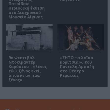
Πατρίδα»:
Περιοδική έκθεση
στο Διαχρονικό
Μουσείο Αίγινας
9ο Φεστιβάλ
«ΖΗΤΩ τα λαϊκά
Ντοκιμαντέρ
κορίτσια!», του
Καρύστου – «Ξένος
Παντελή Αμπαζή
εδώ, ξένος εκεί,
στο Θέατρο
όπου κι αν πάω
Ρεματιάς
ξένος»