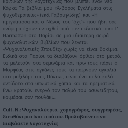
κριτικών της λογοτεχνίας που βλέπει έναν νέο
Κάφκα. Τα βιβλία μου «Ά-βορος, Εγκλήματα στις
ψυχοθεραπείες» (εκδ. Γαβριηλίδης) και «Η
πριγκίπισσα και ο Νάνος του ”όχι”» που ήδη σας
ανέφερα έχουν ενταχθεί από τον εκδοτικό οίκο L’
Harmattan στο Παρίσι σε μια ιδιαίτερη σειρά
ψυχαναλυτικών βιβλίων που λέγεται
«Ψυχαναλυτικές Σπουδές» χωρίς να είναι δοκίμια.
Ειδικά στο Παρίσι τα διαβάζουν όρθιοι στο μετρό,
τα μελετούν στα σεμινάρια και πριν τους πάρει ο
Μορφέας στις αγκάλες τους τα παίρνουν αγκαλιά
στο μαξιλάρι τους. Πάντως είναι ένα πολύ καλό
αντίδοτο στα υπνωτικά χάπια και τα ηρεμιστικά.
Ενώ κρατούν ενεργό τον παλμό του ασυνειδήτου,
κοιμάσαι σαν πουλάκι…
Cult. N.:
Ψυχαναλύτρια, χορογράφος, συγγραφέας,
διευθύντρια Ινστιτούτου. Προλαβαίνετε να
διαβάσετε λογοτεχνία;