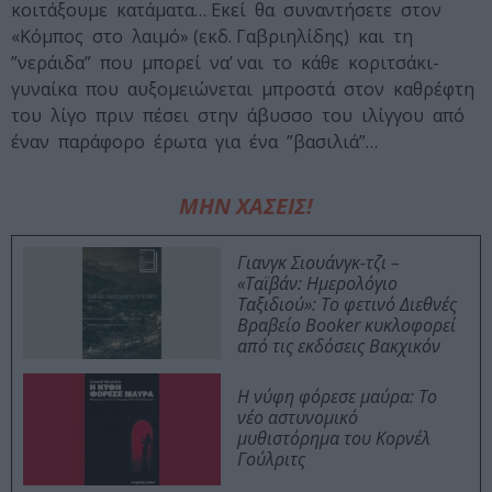
κοιτάξουμε κατάματα… Εκεί θα συναντήσετε στον
«Κόμπος στο λαιμό» (εκδ. Γαβριηλίδης) και τη
”νεράιδα” που μπορεί να’ ναι το κάθε κοριτσάκι-
γυναίκα που αυξομειώνεται μπροστά στον καθρέφτη
του λίγο πριν πέσει στην άβυσσο του ιλίγγου από
έναν παράφορο έρωτα για ένα ”βασιλιά”…
ΜΗΝ ΧΑΣΕΙΣ!
Γιανγκ Σιουάνγκ-τζι –
«Ταϊβάν: Ημερολόγιο
Ταξιδιού»: Το φετινό Διεθνές
Βραβείο Booker κυκλοφορεί
από τις εκδόσεις Βακχικόν
Η νύφη φόρεσε μαύρα: Το
νέο αστυνομικό
μυθιστόρημα του Κορνέλ
Γούλριτς