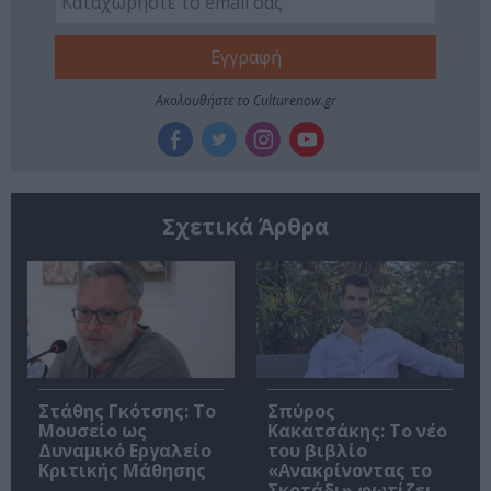
Ακολουθήστε το Culturenow.gr
Σχετικά Άρθρα
Στάθης Γκότσης: Το
Σπύρος
Μουσείο ως
Κακατσάκης: Το νέο
Δυναμικό Εργαλείο
του βιβλίο
Κριτικής Μάθησης
«Ανακρίνοντας το
Σκοτάδι» φωτίζει