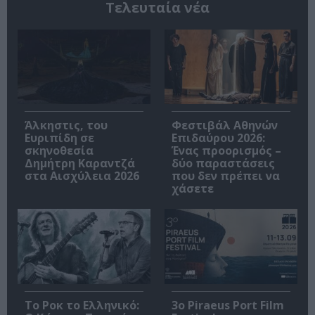
Τελευταία νέα
Άλκηστις, του
Φεστιβάλ Αθηνών
Ευριπίδη σε
Επιδαύρου 2026:
σκηνοθεσία
Ένας προορισμός –
Δημήτρη Καραντζά
δύο παραστάσεις
στα Αισχύλεια 2026
που δεν πρέπει να
χάσετε
Το Ροκ το Ελληνικό:
3o Piraeus Port Film