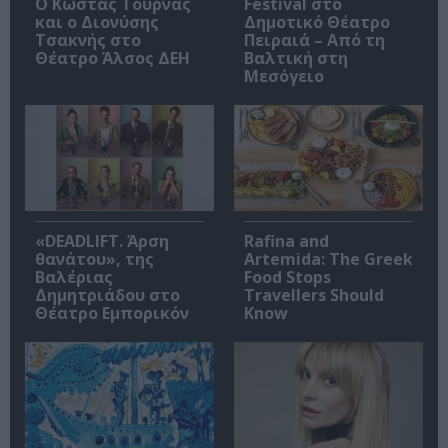
Ο Κώστας Τουρνάς
Festival στο
και ο Διονύσης
Δημοτικό Θέατρο
Τσακνής στο
Πειραιά – Από τη
Θέατρο Άλσος ΔΕΗ
Βαλτική στη
Μεσόγειο
«DEADLIFT. Άρση
Rafina and
θανάτου», της
Artemida: The Greek
Βαλέριας
Food Stops
Δημητριάδου στο
Travellers Should
Θέατρο Εμπορικόν
Know