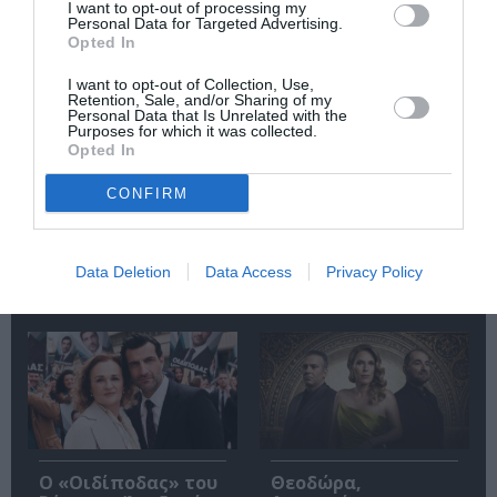
I want to opt-out of processing my
Personal Data for Targeted Advertising.
Opted In
Επίκτητος –
Στους δρόμους του
I want to opt-out of Collection, Use,
Άπαντα: Πολυτελής
κόσμου
Retention, Sale, and/or Sharing of my
επίτομη έκδοση του
Personal Data that Is Unrelated with the
Purposes for which it was collected.
έργου του πιο
Opted In
μεγάλου Στωικού
φιλοσόφου
CONFIRM
Data Deletion
Data Access
Privacy Policy
Δημοφιλή Άρθρα
O «Οιδίποδας» του
Θεοδώρα,