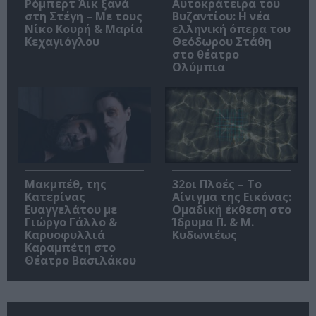
Ρόμπερτ Άικ ξανά
Αυτοκράτειρα του
στη Στέγη – Με τους
Βυζαντίου: Η νέα
Νίκο Κουρή & Μαρία
ελληνική όπερα του
Κεχαγιόγλου
Θεόδωρου Στάθη
στο θέατρο
Ολύμπια
Μακμπέθ, της
32οι Πλοές – Το
Κατερίνας
Αίνιγμα της Εικόνας:
Ευαγγελάτου με
Ομαδική έκθεση στο
Γιώργο Γάλλο &
Ίδρυμα Π. & Μ.
Καρυοφυλλιά
Κυδωνιέως
Καραμπέτη στο
Θέατρο Βασιλάκου