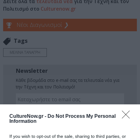
Δείτε όλα τα
τελευταία νέα
για την Τέχνη και τον
Πολιτισμό στο
Culturenow.gr
Νέοι Διαγωνισμοί
❯
Tags
ΜΕΛΙΝΑ ΤΑΝΑΓΡΗ
Newsletter
Κάθε βδομάδα στο e-mail σας τα τελευταία νέα για
την Τέχνη και τον Πολιτισμό!
CultureNow.gr -
Do Not Process My Personal
Information
Ακολουθήστε το Culturenow.gr
If you wish to opt-out of the sale, sharing to third parties, or