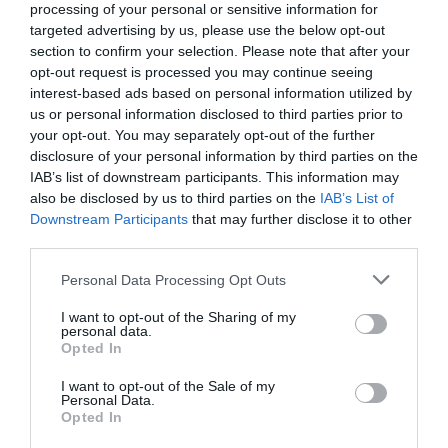
processing of your personal or sensitive information for
targeted advertising by us, please use the below opt-out
section to confirm your selection. Please note that after your
Σχετικά Άρθρα
opt-out request is processed you may continue seeing
interest-based ads based on personal information utilized by
us or personal information disclosed to third parties prior to
your opt-out. You may separately opt-out of the further
disclosure of your personal information by third parties on the
IAB’s list of downstream participants. This information may
also be disclosed by us to third parties on the
IAB’s List of
Downstream Participants
that may further disclose it to other
Γκάρετ Καρ – Το
Miss Piggy:
third parties.
αγόρι από τη
Τζένιφερ Λόρενς
θάλασσα: Βιβλίο
και Έμα Στόουν
Personal Data Processing Opt Outs
από μια σημαντική
ετοιμάζουν ταινία
νέα φωνή στην
για την ντίβα των
I want to opt-out of the Sharing of my
ιρλανδική
Muppets
personal data.
λογοτεχνία
Opted In
I want to opt-out of the Sale of my
Personal Data.
Opted In