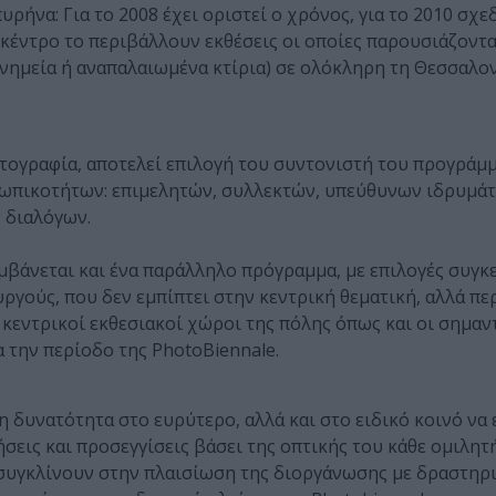
ρήνα: Για το 2008 έχει οριστεί ο χρόνος, για το 2010 σχεδ
κό κέντρο το περιβάλλουν εκθέσεις oι οποίες παρουσιάζοντα
ημεία ή αναπαλαιωμένα κτίρια) σε ολόκληρη τη Θεσσαλον
ωτογραφία, αποτελεί επιλογή του συντονιστή του προγράμμ
σωπικοτήτων: επιμελητών, συλλεκτών, υπεύθυνων ιδρυμά
 διαλόγων.
μβάνεται και ένα παράλληλο πρόγραμμα, με επιλογές συγ
γούς, που δεν εμπίπτει στην κεντρική θεματική, αλλά πε
 κεντρικοί εκθεσιακοί χώροι της πόλης όπως και οι σημαν
 την περίοδο της PhotoBiennale.
η δυνατότητα στο ευρύτερο, αλλά και στο ειδικό κοινό ν
σεις και προσεγγίσεις βάσει της οπτικής του κάθε ομιλητή
 συγκλίνουν στην πλαισίωση της διοργάνωσης με δραστηρ