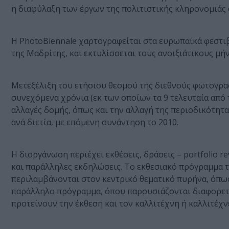
η διαφύλαξη των έργων της πολιτιστικής κληρονομιάς
H PhotoBiennale χαρτογραφείται στα ευρωπαϊκά φεστιβ
της Μαδρίτης, και εκτυλίσσεται τους ανοιξιάτικους μήν
Μετεξέλιξη του ετήσιου θεσμού της διεθνούς φωτογρα
συνεχόμενα χρόνια (εκ των οποίων τα 9 τελευταία από
αλλαγές δομής, όπως και την αλλαγή της περιοδικότητας
ανά διετία, με επόμενη συνάντηση το 2010.
Η διοργάνωση περιέχει εκθέσεις, δράσεις – portfolio re
και παράλληλες εκδηλώσεις. Το εκθεσιακό πρόγραμμα τη
περιλαμβάνονται στον κεντρικό θεματικό πυρήνα, όπως
παράλληλο πρόγραμμα, όπου παρουσιάζονται διαφορετικέ
προτείνουν την έκθεση και τον καλλιτέχνη ή καλλιτέχν