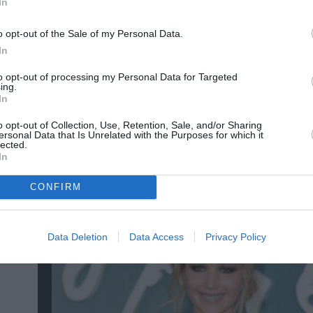
In
o opt-out of the Sale of my Personal Data.
In
νη και τον Πολιτισμό!
to opt-out of processing my Personal Data for Targeted
ing.
In
λουθήστε το Culturenow.gr
o opt-out of Collection, Use, Retention, Sale, and/or Sharing
ersonal Data that Is Unrelated with the Purposes for which it
lected.
In
CONFIRM
χετικά Άρθρα
Data Deletion
Data Access
Privacy Policy