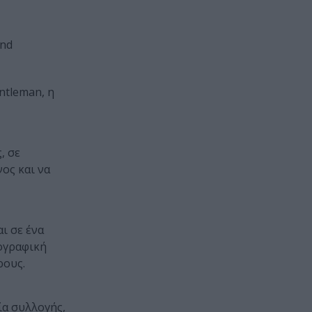
and
ntleman, η
, σε
νος και να
ι σε ένα
τογραφική
ρους.
ία συλλογής,