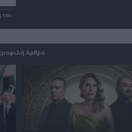
η του
ημοφιλή Άρθρα