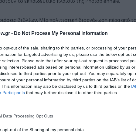
ροτούν το εκπαιδευτικό πλαίσιο της Photobiennale.
σιάσεις βιβλίων. Μία πολιτιστική διοργάνωση πέρα από το
αι ως τόπος συνάντησης των διαφορετικών τεχνών και ως 
w.gr -
Do Not Process My Personal Information
 ενδιαφέροντα.
to opt-out of the sale, sharing to third parties, or processing of your per
formation for targeted advertising by us, please use the below opt-out s
r selection. Please note that after your opt-out request is processed y
eing interest-based ads based on personal information utilized by us or
disclosed to third parties prior to your opt-out. You may separately opt-
μάθετε πρώτοι όλες τις ειδήσεις
losure of your personal information by third parties on the IAB’s list of
. This information may also be disclosed by us to third parties on the
IA
ολιτισμό στο
Culturenow.gr
Participants
that may further disclose it to other third parties.
r
Δες
l Data Processing Opt Outs
o opt-out of the Sharing of my personal data.