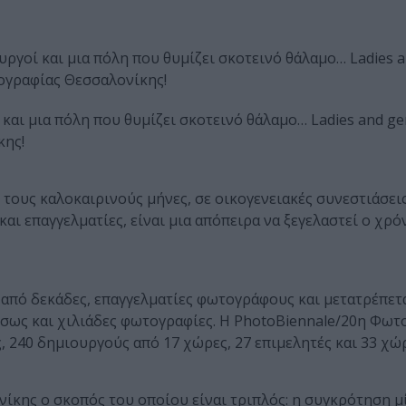
ουργοί και μια πόλη που θυμίζει σκοτεινό θάλαμο… Ladies 
ογραφίας Θεσσαλονίκης!
 και μια πόλη που θυμίζει σκοτεινό θάλαμο… Ladies and ge
κης!
 τους καλοκαιρινούς μήνες, σε οικογενειακές συνεστιάσεις
 και επαγγελματίες, είναι μια απόπειρα να ξεγελαστεί ο χρό
από δεκάδες, επαγγελματίες φωτογράφους και μετατρέπετα
ίσως και χιλιάδες φωτογραφίες. Η PhotoBiennale/20η Φω
ς, 240 δημιουργούς από 17 χώρες, 27 επιμελητές και 33 χώ
κης ο σκοπός του οποίου είναι τριπλός: η συγκρότηση μ