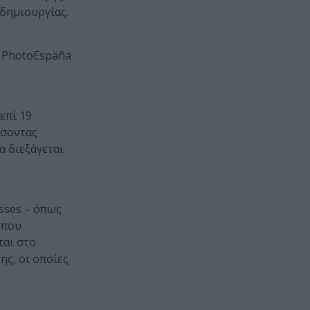
δημιουργίας.
υ PhotoEspaña
επί 19
σσοντας
α διεξάγεται
asses – όπως
 που
ται στο
ης, οι οποίες