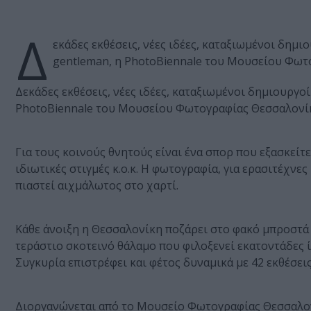
Δ
εκάδες εκθέσεις, νέες ιδέες, καταξιωμένοι δημι
gentleman, η PhotoBiennale του Μουσείου Φωτ
Δεκάδες εκθέσεις, νέες ιδέες, καταξιωμένοι δημιουργοί
PhotoBiennale του Μουσείου Φωτογραφίας Θεσσαλονί
Για τους κοινούς θνητούς είναι ένα σπορ που εξασκείτε
ιδιωτικές στιγμές κ.ο.κ. Η φωτογραφία, για ερασιτέχνες
πιαστεί αιχμάλωτος στο χαρτί.
Κάθε άνοιξη η Θεσσαλονίκη ποζάρει στο φακό μπροστά 
τεράστιο σκοτεινό θάλαμο που φιλοξενεί εκατοντάδες 
Συγκυρία επιστρέφει και φέτος δυναμικά με 42 εκθέσει
Διοργανώνεται από το Μουσείο Φωτογραφίας Θεσσαλονί