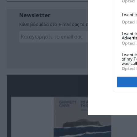
Opted 
Newsletter
I want t
Opted 
Κάθε βδομάδα στο e-mail σας τα τελευταία νέα για την Τέχ
I want 
Advertis
Opted 
Ακο
I want t
of my P
was col
Opted 
Σ