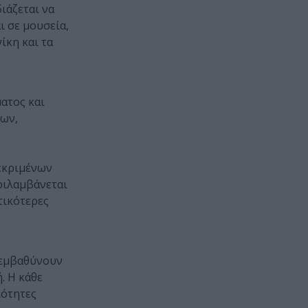
ιάζεται να
ι σε μουσεία,
ίκη και τα
ατος και
των,
κεκριμένων
ριλαμβάνεται
τικότερες
α εμβαθύνουν
. Η κάθε
ιότητες