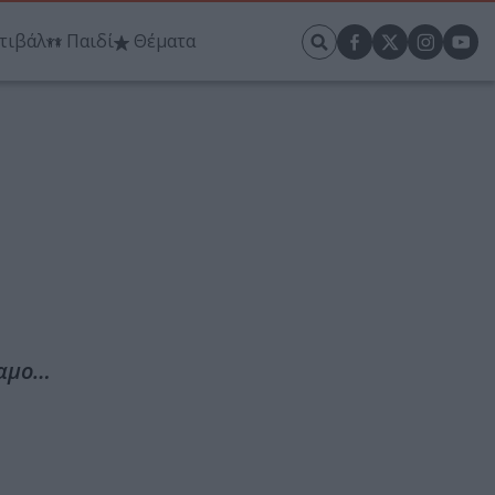
τιβάλ
Παιδί
Θέματα
λαμο…