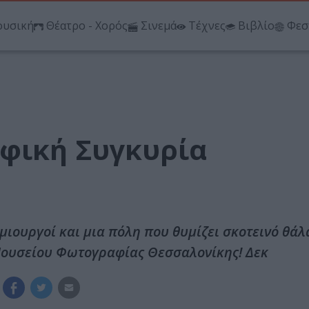
υσική
Θέατρο - Χορός
Σινεμά
Τέχνες
Βιβλίο
Φεσ
φική Συγκυρία
δημιουργοί και μια πόλη που θυμίζει σκοτεινό θά
 Μουσείου Φωτογραφίας Θεσσαλονίκης! Δεκ