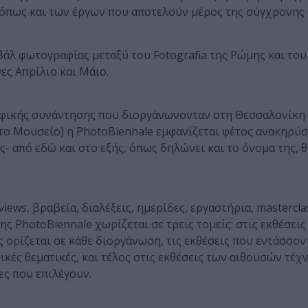
 όπως και των έργων που αποτελούν μέρος της σύγχρονης 
άλ φωτογραφίας μεταξύ του Fotografia της Ρώμης και το
ες Απρίλιο και Μάιο.
φικής συνάντησης που διοργάνωνονταν στη Θεσσαλονίκη 
 το Μουσείο) η PhotoBiennale εμφανίζεται φέτος ανακηρύ
- από εδώ και στο εξής, όπως δηλώνει και το όνομα της, θ
views, βραβεία, διαλέξεις, ημερίδες, εργαστήρια, mastercl
ς PhotoBiennale χωρίζεται σε τρεις τομείς: στις εκθέσεις
 ορίζεται σε κάθε διοργάνωση, τις εκθέσεις που εντάσσον
ς θεματικές, και τέλος στις εκθέσεις των αιθουσών τέχν
ες που επιλέγουν.