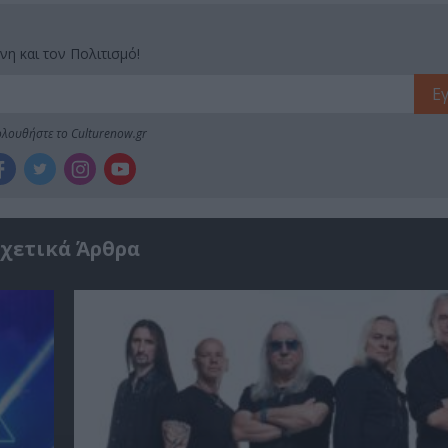
νη και τον Πολιτισμό!
λουθήστε το Culturenow.gr
χετικά Άρθρα