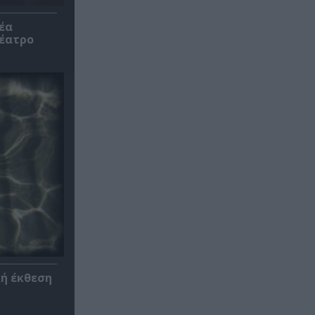
έα
θέατρο
κή έκθεση