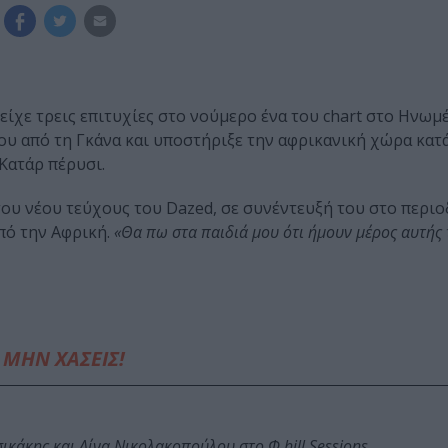
είχε τρεις επιτυχίες στο νούμερο ένα του chart στο Ηνωμ
του από τη Γκάνα και υποστήριξε την αφρικανική χώρα κατά
Κατάρ πέρυσι.
ου νέου τεύχους του Dazed, σε συνέντευξή του στο περιοδ
πό την Αφρική.
«Θα πω στα παιδιά μου ότι ήμουν μέρος αυτής
ΜΗΝ ΧΑΣΕΙΣ!
κάκης και Λίνα Νικολακοπούλου στο Φ hill Sessions