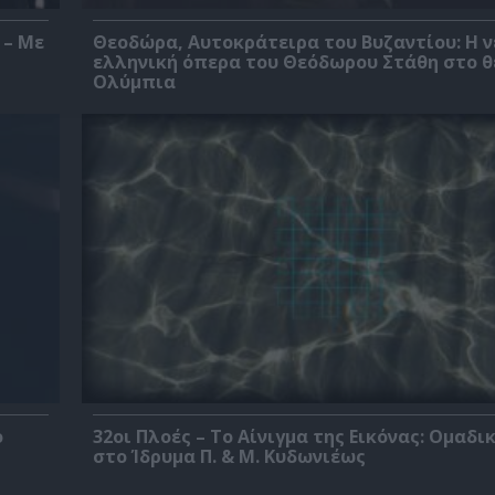
 – Με
Θεοδώρα, Αυτοκράτειρα του Βυζαντίου: Η ν
ελληνική όπερα του Θεόδωρου Στάθη στο 
Ολύμπια
ο
32οι Πλοές – Το Αίνιγμα της Εικόνας: Ομαδι
στο Ίδρυμα Π. & Μ. Κυδωνιέως