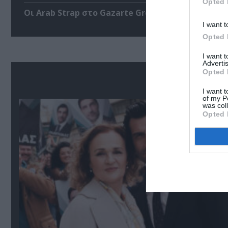
Opted 
Οι Arab Strap στο Gazarte Ground Stage
I want t
Opted 
I want 
Advertis
Opted 
Δ
I want t
of my P
was col
Opted 