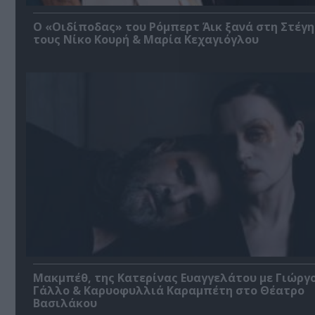
O «Οιδίποδας» του Ρόμπερτ Άικ ξανά στη Στέγη
τους Νίκο Κουρή & Μαρία Κεχαγιόγλου
Μακμπέθ, της Κατερίνας Ευαγγελάτου με Γιώργ
Γάλλο & Καρυοφυλλιά Καραμπέτη στο Θέατρο
Βασιλάκου