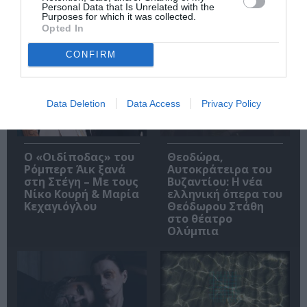
Personal Data that Is Unrelated with the
Purposes for which it was collected.
Opted In
Δημοφιλή Άρθρα
CONFIRM
Data Deletion
Data Access
Privacy Policy
O «Οιδίποδας» του
Θεοδώρα,
Ρόμπερτ Άικ ξανά
Αυτοκράτειρα του
στη Στέγη – Με τους
Βυζαντίου: Η νέα
Νίκο Κουρή & Μαρία
ελληνική όπερα του
Κεχαγιόγλου
Θεόδωρου Στάθη
στο θέατρο
Ολύμπια