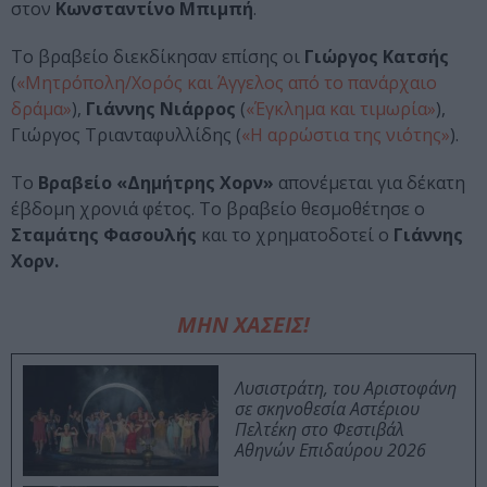
στον
Κωνσταντίνο Μπιμπή
.
Το βραβείο διεκδίκησαν επίσης οι
Γιώργος Κατσής
(
«Μητρόπολη/Χορός και Άγγελος από το πανάρχαιο
δράμα»
),
Γιάννης Νιάρρος
(
«Έγκλημα και τιμωρία»
),
Γιώργος Τριανταφυλλίδης (
«Η αρρώστια της νιότης»
).
Το
Βραβείο «Δημήτρης Χορν»
απονέμεται για δέκατη
έβδομη χρονιά φέτος. Το βραβείο θεσμοθέτησε ο
Σταμάτης Φασουλής
και το χρηματοδοτεί ο
Γιάννης
Χορν.
ΜΗΝ ΧΑΣΕΙΣ!
Λυσιστράτη, του Αριστοφάνη
σε σκηνοθεσία Αστέριου
Πελτέκη στο Φεστιβάλ
Αθηνών Επιδαύρου 2026