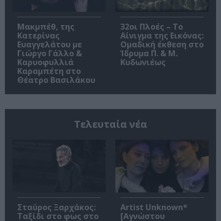
Μακμπέθ, της
32οι Πλοές – Το
Κατερίνας
Αίνιγμα της Εικόνας:
Ευαγγελάτου με
Ομαδική έκθεση στο
Γιώργο Γάλλο &
Ίδρυμα Π. & Μ.
Καρυοφυλλιά
Κυδωνιέως
Καραμπέτη στο
Θέατρο Βασιλάκου
Τελευταία νέα
Σταύρος Ξαρχάκος:
Artist Unknown*
Ταξίδι στο φως στο
[Αγνώστου