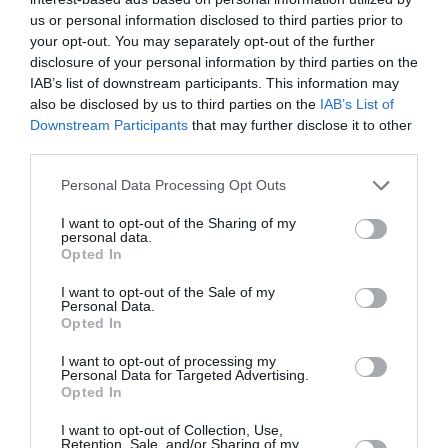
Artist Unknown*
Ο Θάνατος και η
us or personal information disclosed to third parties prior to
[Αγνώστου
Κόρη, του Άριελ
your opt-out. You may separately opt-out of the further
Καλλιτέχνη*] *Η
Ντόρφμαν σε
disclosure of your personal information by third parties on the
Ήβη ήταν εδώ:
σκηνοθεσία
IAB’s list of downstream participants. This information may
Παγκόσμια
Μανώλη Δούνια και
also be disclosed by us to third parties on the
IAB’s List of
πρεμιέρα στο
Αιμίλιου Χειλάκη
Δημοτικό Θέατρο
στο Θέατρο Αθηνών
Downstream Participants
that may further disclose it to other
Πειραιά
third parties.
Personal Data Processing Opt Outs
I want to opt-out of the Sharing of my
personal data.
Opted In
I want to opt-out of the Sale of my
Personal Data.
Μήδεια, του
Η πόρνη από πάνω,
Opted In
Ευριπίδη από τον
με την Κατερίνα
Nikita Milivojević με
Διδασκάλου στο
την Καρυοφυλλιά
Βεάκειο
I want to opt-out of processing my
Personal Data for Targeted Advertising.
Καραμπέτη στην
Opted In
Κρήτη
I want to opt-out of Collection, Use,
Retention, Sale, and/or Sharing of my