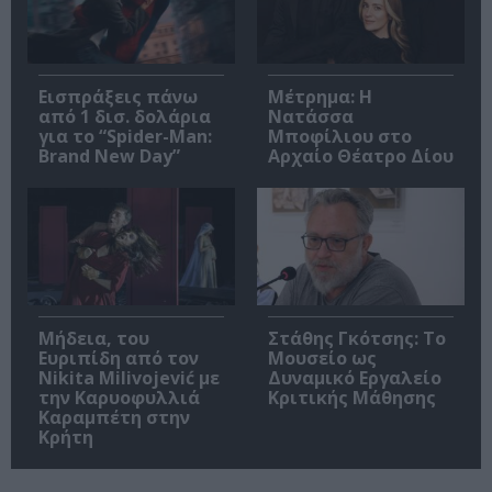
Εισπράξεις πάνω
Μέτρημα: Η
από 1 δισ. δολάρια
Νατάσσα
για το “Spider-Man:
Μποφίλιου στο
Brand New Day”
Αρχαίο Θέατρο Δίου
Μήδεια, του
Στάθης Γκότσης: Το
Ευριπίδη από τον
Μουσείο ως
Nikita Milivojević με
Δυναμικό Εργαλείο
την Καρυοφυλλιά
Κριτικής Μάθησης
Καραμπέτη στην
Κρήτη