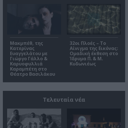
Μακμπέθ, της
32οι Πλοές – Το
Κατερίνας
Αίνιγμα της Εικόνας:
Ευαγγελάτου με
Ομαδική έκθεση στο
Γιώργο Γάλλο &
Ίδρυμα Π. & Μ.
Καρυοφυλλιά
Κυδωνιέως
Καραμπέτη στο
Θέατρο Βασιλάκου
Τελευταία νέα