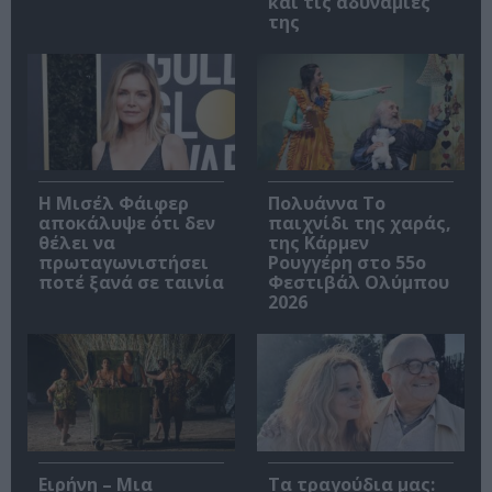
και τις αδυναμίες
της
Η Μισέλ Φάιφερ
Πολυάννα Το
αποκάλυψε ότι δεν
παιχνίδι της χαράς,
θέλει να
της Κάρμεν
πρωταγωνιστήσει
Ρουγγέρη στο 55ο
ποτέ ξανά σε ταινία
Φεστιβάλ Ολύμπου
2026
Ειρήνη – Μια
Τα τραγούδια μας: