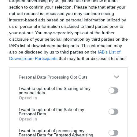
targeted advertising by us, please use the below opt-out
Tags
section to confirm your selection. Please note that after your
opt-out request is processed you may continue seeing
ΔΩΡΟΣ ΔΗΜΟΣΘΕΝΟΥΣ
interest-based ads based on personal information utilized by
us or personal information disclosed to third parties prior to
ΕΤΑΙΡΕΙΑ ΜΑΚΕΔΟΝΙΚΩΝ ΣΠΟΥΔΩΝ
ΝΙΚΟΣ ΚΥΠΟΥΡΓΟΣ
your opt-out. You may separately opt-out of the further
disclosure of your personal information by third parties on the
Newsletter
IAB’s list of downstream participants. This information may
also be disclosed by us to third parties on the
IAB’s List of
Κάθε βδομάδα στο e-mail σας τα τελευταία νέα για
Downstream Participants
that may further disclose it to other
την Τέχνη και τον Πολιτισμό!
third parties.
Personal Data Processing Opt Outs
I want to opt-out of the Sharing of my
personal data.
Opted In
Ακολουθήστε το Culturenow.gr
I want to opt-out of the Sale of my
Personal Data.
Opted In
I want to opt-out of processing my
Personal Data for Targeted Advertising.