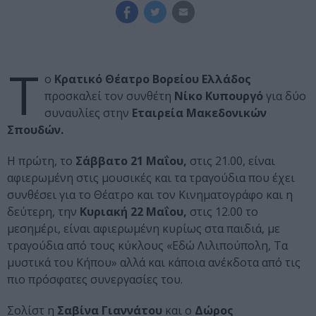
Τ
ο
Κρατικό Θέατρο Βορείου Ελλάδος
προσκαλεί τον συνθέτη
Νίκο Κυπουργό
για δύο
συναυλίες στην
Εταιρεία Μακεδονικών
Σπουδών.
Η πρώτη, το
Σάββατο 21 Μαΐου,
στις 21.00, είναι
αφιερωμένη στις μουσικές και τα τραγούδια που έχει
συνθέσει για το Θέατρο και τον Κινηματογράφο και η
δεύτερη, την
Κυριακή 22 Μαΐου,
στις 12.00 το
μεσημέρι, είναι αφιερωμένη κυρίως στα παιδιά, με
τραγούδια από τους κύκλους «Εδώ Λιλιπούπολη, Τα
μυστικά του Κήπου» αλλά και κάποια ανέκδοτα από τις
πιο πρόσφατες συνεργασίες του.
Σολίστ η
Σαβίνα Γιαννάτου
και ο
Δώρος