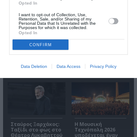
Σχετικά Άρθρα
Opted In
I want to opt-out of Collection, Use,
Retention, Sale, and/or Sharing of my
Personal Data that Is Unrelated with the
Purposes for which it was collected.
Opted In
CONFIRM
Οι Arab Strap στο
Τα τραγούδια μας:
Gazarte Ground
Ευανθία
Stage
Ρεμπούτσικα και
Data Deletion
Data Access
Privacy Policy
Άρης Δαβαράκης
στην Πάρο
Σταύρος Ξαρχάκος:
Η Μουσική
Ταξίδι στο φως στο
Τεχνόπολη 2026
Θέατρο Λυκαβηττού
υποδέχεται έναν