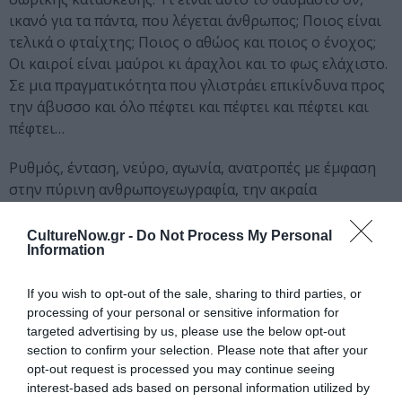
ικανό για τα πάντα, που λέγεται άνθρωπος; Ποιος είναι
τελικά ο φταίχτης; Ποιος ο αθώος και ποιος ο ένοχος;
Οι καιροί είναι μαύροι κι άραχλοι και το φως ελάχιστο.
Σε μια πραγματικότητα που γλιστράει επικίνδυνα προς
την άβυσσο και όλο πέφτει και πέφτει και πέφτει και
πέφτει…
Ρυθμός, ένταση, νεύρο, αγωνία, ανατροπές με έμφαση
στην πύρινη ανθρωπογεωγραφία, την ακραία
δραματουργία και την ειλικρινή απεικόνιση. Χωρίς
συγκινησιακά τερτίπια, ηθικολογία και διδακτισμό, με
CultureNow.gr -
Do Not Process My Personal
Information
φόντο τη βουή της πόλης, ο καταιγιστικά βίαιος λόγος
των προσώπων, συνομιλεί με τους κιθαριστικούς
If you wish to opt-out of the sale, sharing to third parties, or
ήχους του μουσικού score σε ένα δημιουργικό πάρε-
processing of your personal or sensitive information for
δώσε με στόχο την οριστική ολοκλήρωση της μινόρε
targeted advertising by us, please use the below opt-out
αποπνικτικής ατμόσφαιρας του έργου.
section to confirm your selection. Please note that after your
opt-out request is processed you may continue seeing
-Γιάννης Οικονομίδης
interest-based ads based on personal information utilized by