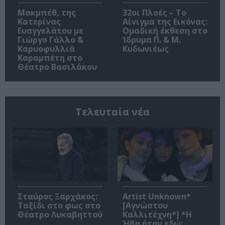
Μακμπέθ, της
32οι Πλοές – Το
Κατερίνας
Αίνιγμα της Εικόνας:
Ευαγγελάτου με
Ομαδική έκθεση στο
Γιώργο Γάλλο &
Ίδρυμα Π. & Μ.
Καρυοφυλλιά
Κυδωνιέως
Καραμπέτη στο
Θέατρο Βασιλάκου
Τελευταία νέα
Σταύρος Ξαρχάκος:
Artist Unknown*
Ταξίδι στο φως στο
[Αγνώστου
Θέατρο Λυκαβηττού
Καλλιτέχνη*] *Η
Ήβη ήταν εδώ: