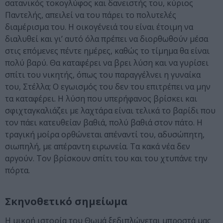
σατανικός τοκογλύφος και δανειστής του, κύριος
Παντελής, απειλεί να του πάρει το πολυτελές
διαμέρισμα του. Η οικογένειά του είναι έτοιμη να
διαλυθεί και γι’ αυτό όλα πρέπει να διορθωθούν μέσα
στις επόμενες πέντε ημέρες, καθώς το τίμημα θα είναι
πολύ βαρύ. Θα καταφέρει να βρει λύση και να γυρίσει
σπίτι του νικητής, όπως του παραγγέλνει η γυναίκα
του, Στέλλα; Ο εγωισμός του δεν του επιτρέπει να μην
τα καταφέρει. Η λύση που υπερήφανος βρίσκει και
σφιχταγκαλιάζει με λαχτάρα είναι τελικά το βαρίδι που
τον πάει κατευθείαν βαθιά, πολύ βαθιά στον πάτο. Η
τραγική μοίρα ορθώνεται απέναντί του, αδυσώπητη,
σιωπηλή, με απέραντη ειρωνεία. Τα κακά νέα δεν
αργούν. Τον βρίσκουν σπίτι του και του χτυπάνε την
πόρτα.
Σκηνοθετικό σημείωμα
Η μικρή ιστορία του Θωμά ξεδιπλώνεται μπροστά μας