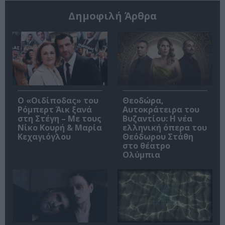
Δημοφιλή Άρθρα
O «Οιδίποδας» του
Θεοδώρα,
Ρόμπερτ Άικ ξανά
Αυτοκράτειρα του
στη Στέγη – Με τους
Βυζαντίου: Η νέα
Νίκο Κουρή & Μαρία
ελληνική όπερα του
Κεχαγιόγλου
Θεόδωρου Στάθη
στο θέατρο
Ολύμπια