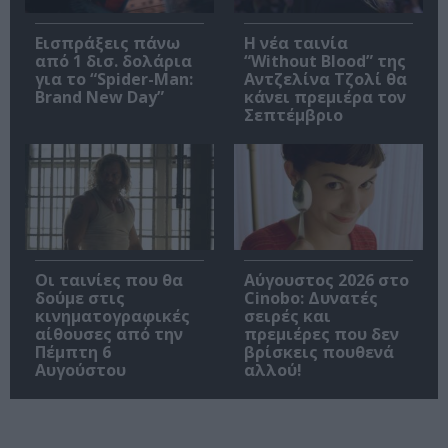
Εισπράξεις πάνω
Η νέα ταινία
από 1 δισ. δολάρια
“Without Blood” της
για το “Spider-Man:
Αντζελίνα Τζολί θα
Brand New Day”
κάνει πρεμιέρα τον
Σεπτέμβριο
Οι ταινίες που θα
Αύγουστος 2026 στο
δούμε στις
Cinobo: Δυνατές
κινηματογραφικές
σειρές και
αίθουσες από την
πρεμιέρες που δεν
Πέμπτη 6
βρίσκεις πουθενά
Αυγούστου
αλλού!