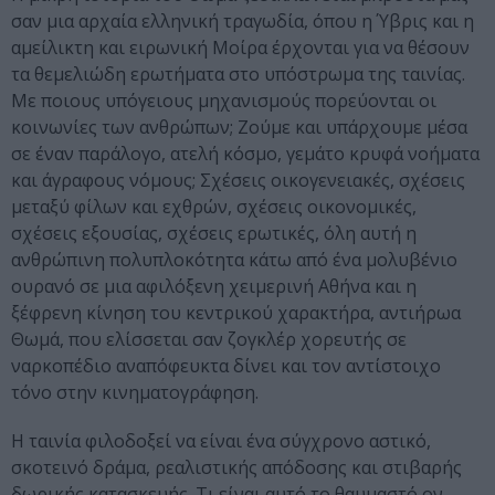
σαν μια αρχαία ελληνική τραγωδία, όπου η Ύβρις και η
αμείλικτη και ειρωνική Μοίρα έρχονται για να θέσουν
τα θεμελιώδη ερωτήματα στο υπόστρωμα της ταινίας.
Με ποιους υπόγειους μηχανισμούς πορεύονται οι
κοινωνίες των ανθρώπων; Ζούμε και υπάρχουμε μέσα
σε έναν παράλογο, ατελή κόσμο, γεμάτο κρυφά νοήματα
και άγραφους νόμους; Σχέσεις οικογενειακές, σχέσεις
μεταξύ φίλων και εχθρών, σχέσεις οικονομικές,
σχέσεις εξουσίας, σχέσεις ερωτικές, όλη αυτή η
ανθρώπινη πολυπλοκότητα κάτω από ένα μολυβένιο
ουρανό σε μια αφιλόξενη χειμερινή Αθήνα και η
ξέφρενη κίνηση του κεντρικού χαρακτήρα, αντιήρωα
Θωμά, που ελίσσεται σαν ζογκλέρ χορευτής σε
ναρκοπέδιο αναπόφευκτα δίνει και τον αντίστοιχο
τόνο στην κινηματογράφηση.
Η ταινία φιλοδοξεί να είναι ένα σύγχρονο αστικό,
σκοτεινό δράμα, ρεαλιστικής απόδοσης και στιβαρής
δωρικής κατασκευής. Τι είναι αυτό το θαυμαστό ον,