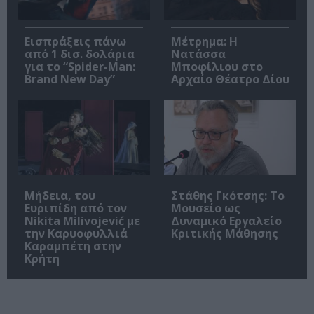
Εισπράξεις πάνω
Μέτρημα: Η
από 1 δισ. δολάρια
Νατάσσα
για το “Spider-Man:
Μποφίλιου στο
Brand New Day”
Αρχαίο Θέατρο Δίου
Μήδεια, του
Στάθης Γκότσης: Το
Ευριπίδη από τον
Μουσείο ως
Nikita Milivojević με
Δυναμικό Εργαλείο
την Καρυοφυλλιά
Κριτικής Μάθησης
Καραμπέτη στην
Κρήτη