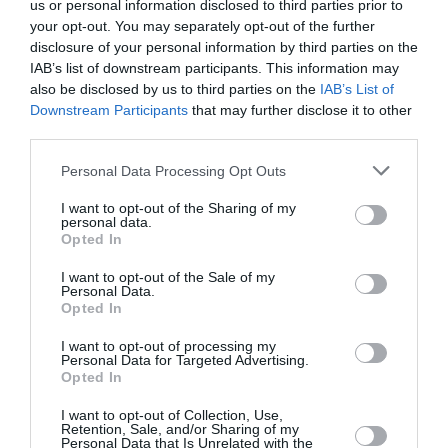
us or personal information disclosed to third parties prior to
Ακολουθήστε το Culturenow.gr στο
Google News
και
your opt-out. You may separately opt-out of the further
μάθετε πρώτοι όλες τις ειδήσεις
disclosure of your personal information by third parties on the
IAB’s list of downstream participants. This information may
Δείτε όλα τα
τελευταία νέα
για την Τέχνη και τον
also be disclosed by us to third parties on the
IAB’s List of
Πολιτισμό στο
Culturenow.gr
Downstream Participants
that may further disclose it to other
third parties.
Νέοι Διαγωνισμοί
❯
Personal Data Processing Opt Outs
I want to opt-out of the Sharing of my
Tags
personal data.
Opted In
ΒΑΓΓΕΛΗΣ ΜΟΥΡΙΚΗΣ
ΒΑΣΙΛΗΣ ΜΠΙΣΜΠΙΚΗΣ
I want to opt-out of the Sale of my
ΓΙΑΝΝΗΣ ΑΝΑΣΤΑΣΑΚΗΣ
ΓΙΑΝΝΗΣ ΝΙΑΡΡΟΣ
Personal Data.
Opted In
ΓΙΑΝΝΗΣ ΟΙΚΟΝΟΜΙΔΗΣ (ΣΚΗΝΟΘΕΤΗΣ)
I want to opt-out of processing my
ΙΩΑΝΝΑ ΚΟΛΛΙΟΠΟΥΛΟΥ
ΜΑΡΙΑ ΚΑΛΛΙΜΑΝΗ
Personal Data for Targeted Advertising.
Opted In
ΜΑΡΙΑ ΚΕΧΑΓΙΟΓΛΟΥ
ΜΠΕΤΤΥ ΑΡΒΑΝΙΤΗ
I want to opt-out of Collection, Use,
ΣΤΑΘΗΣ ΣΤΑΜΟΥΛΑΚΑΤΟΣ
Retention, Sale, and/or Sharing of my
Personal Data that Is Unrelated with the