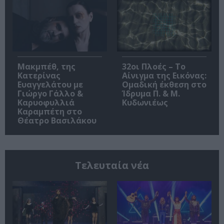
Μακμπέθ, της
32οι Πλοές – Το
Κατερίνας
Αίνιγμα της Εικόνας:
Ευαγγελάτου με
Ομαδική έκθεση στο
Γιώργο Γάλλο &
Ίδρυμα Π. & Μ.
Καρυοφυλλιά
Κυδωνιέως
Καραμπέτη στο
Θέατρο Βασιλάκου
Τελευταία νέα