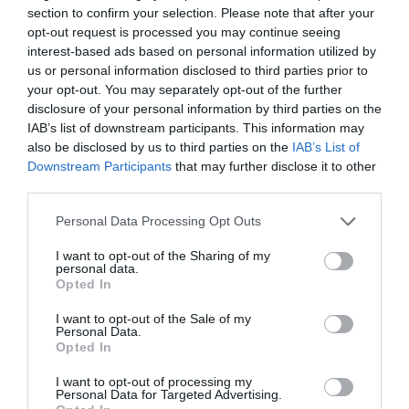
section to confirm your selection. Please note that after your
opt-out request is processed you may continue seeing
Ακολουθήστε το Culturenow.gr στο
Google News
και
interest-based ads based on personal information utilized by
μάθετε πρώτοι όλες τις ειδήσεις
us or personal information disclosed to third parties prior to
your opt-out. You may separately opt-out of the further
Δείτε όλα τα
τελευταία νέα
για την Τέχνη και τον
disclosure of your personal information by third parties on the
Πολιτισμό στο
Culturenow.gr
IAB’s list of downstream participants. This information may
also be disclosed by us to third parties on the
IAB’s List of
Downstream Participants
that may further disclose it to other
Νέοι Διαγωνισμοί
❯
third parties.
Tags
Personal Data Processing Opt Outs
ΒΑΓΓΕΛΗΣ ΜΟΥΡΙΚΗΣ
ΒΑΣΙΛΗΣ ΜΠΙΣΜΠΙΚΗΣ
I want to opt-out of the Sharing of my
personal data.
ΓΙΑΝΝΗΣ ΑΝΑΣΤΑΣΑΚΗΣ
ΓΙΑΝΝΗΣ ΝΙΑΡΡΟΣ
Opted In
ΓΙΑΝΝΗΣ ΟΙΚΟΝΟΜΙΔΗΣ (ΣΚΗΝΟΘΕΤΗΣ)
I want to opt-out of the Sale of my
Personal Data.
ΔΡΑΜΑΤΙΚΗ - ΚΟΙΝΩΝΙΚΗ
ΕΛΛΗΝΙΚΕΣ ΤΑΙΝΙΕΣ
Opted In
ΙΩΑΝΝΑ ΚΟΛΛΙΟΠΟΥΛΟΥ
ΚΩΜΩΔΙΑ - ΚΟΜΕΝΤΙ
I want to opt-out of processing my
Personal Data for Targeted Advertising.
ΜΑΡΙΑ ΚΑΛΛΙΜΑΝΗ
ΜΑΡΙΑ ΚΕΧΑΓΙΟΓΛΟΥ