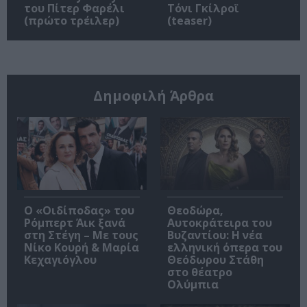
του Πίτερ Φαρέλι
Τόνι Γκίλροϊ
(πρώτο τρέιλερ)
(teaser)
Δημοφιλή Άρθρα
O «Οιδίποδας» του
Θεοδώρα,
Ρόμπερτ Άικ ξανά
Αυτοκράτειρα του
στη Στέγη – Με τους
Βυζαντίου: Η νέα
Νίκο Κουρή & Μαρία
ελληνική όπερα του
Κεχαγιόγλου
Θεόδωρου Στάθη
στο θέατρο
Ολύμπια