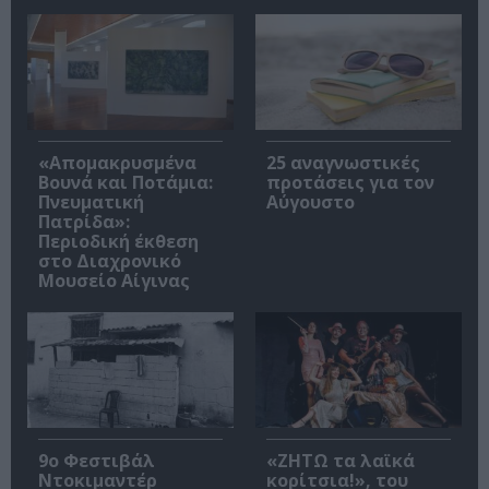
«Απομακρυσμένα
25 αναγνωστικές
Βουνά και Ποτάμια:
προτάσεις για τον
Πνευματική
Αύγουστο
Πατρίδα»:
Περιοδική έκθεση
στο Διαχρονικό
Μουσείο Αίγινας
9ο Φεστιβάλ
«ΖΗΤΩ τα λαϊκά
Ντοκιμαντέρ
κορίτσια!», του