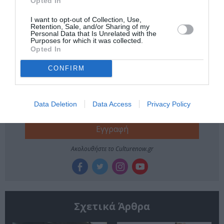
Opted In
ΜΑΥΡΗ ΚΩΜΩΔΙΑ
ΜΠΕΤΤΥ ΑΡΒΑΝΙΤΗ
I want to opt-out of Collection, Use,
Retention, Sale, and/or Sharing of my
ΣΤΑΘΗΣ ΣΤΑΜΟΥΛΑΚΑΤΟΣ
Personal Data that Is Unrelated with the
Purposes for which it was collected.
Opted In
Newsletter
CONFIRM
Κάθε βδομάδα στο e-mail σας τα τελευταία νέα για
την Τέχνη και τον Πολιτισμό!
Data Deletion
Data Access
Privacy Policy
Ακολουθήστε το Culturenow.gr
Σχετικά Άρθρα