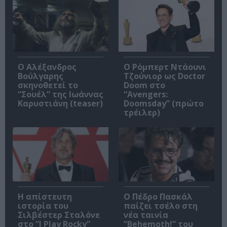
Ο Αλέξανδρος
Ο Ρόμπερτ Ντάουνι
Βούλγαρης
Τζούνιορ ως Doctor
σκηνοθετεί το
Doom στο
“Σουέλ” της Ιωάννας
“Avengers:
Καρυστιάνη (teaser)
Doomsday” (πρώτο
τρέιλερ)
Η απίστευτη
Ο Πέδρο Πασκάλ
ιστορία του
παίζει τσέλο στη
Σιλβέστερ Σταλόνε
νέα ταινία
στο “I Play Rocky”
“Behemoth!” του