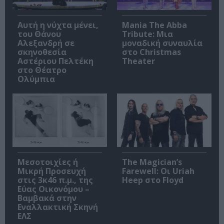
Αυτή η νύχτα μένει,
Mania The Abba
του Θάνου
Tribute: Μια
Αλεξανδρή σε
μοναδική συναυλία
σκηνοθεσία
στο Christmas
Αστέριου Πελτέκη
Theater
στο Θέατρο
Ολύμπια
Μεσοτοιχίες ή
The Magician’s
Μικρή Προσευχή
Farewell: Οι Uriah
στις 3κ46 π.μ., της
Heep στο Floyd
Εύας Οικονόμου –
Βαμβακά στην
Εναλλακτική Σκηνή
ΕΛΣ