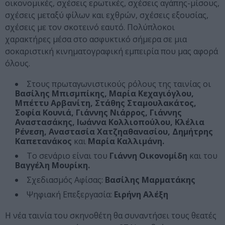
οικονομικές, σχέσεις ερωτικές, σχέσεις αγάπης-μίσους,
σχέσεις μεταξύ φίλων και εχθρών, σχέσεις εξουσίας,
σχέσεις με τον σκοτεινό εαυτό. Πολύπλοκοι
χαρακτήρες μέσα στο ασφυκτικό σήμερα σε μια
σοκαριστική κινηματογραφική εμπειρία που μας αφορά
όλους.
Στους πρωταγωνιστικούς ρόλους της ταινίας οι
Βασίλης Μπισμπίκης, Μαρία Κεχαγιόγλου,
Μπέττυ Αρβανίτη, Στάθης Σταμουλακάτος,
Σοφία Κουνιά, Γιάννης Νιάρρος, Γιάννης
Αναστασάκης, Ιωάννα Κολλιοπούλου, Κλέλια
Ρένεση, Αναστασία Χατζηαθανασίου, Δημήτρης
Καπετανάκος
και
Μαρία Καλλιμάνη.
Το σενάριο είναι του
Γιάννη Οικονομίδη
και του
Βαγγέλη Μουρίκη.
Σχεδιασμός Αφίσας:
Βασίλης Μαρματάκης
Ψηφιακή Επεξεργασία:
Ειρήνη Αλέξη
Η νέα ταινία του σκηνοθέτη θα συναντήσει τους θεατές