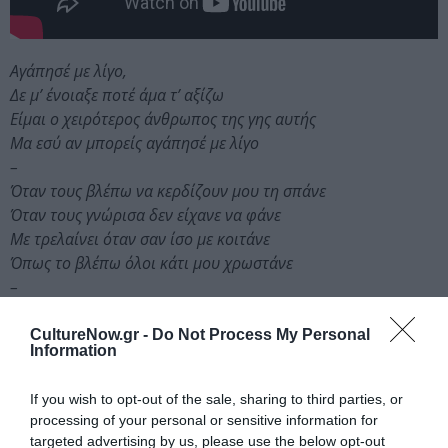
Αγάπησέ με λίγο,
Δε μ’ ένοιαξε ποτέ άμα τ’ αξίζω
Είμαι ο χειρότερος άνθρωπος της γης αυτής
Μα εσύ αν μπορείς αγάπησέ με λίγο
–
Όταν τους βλέπω να κερδίζουν μου τη σπάνε
Όταν τους γνώρισα δεν είχανε να φάνε
Με τρελαίνει όταν σαν ίσο με κοιτάνε
Όπως το βλέπω όλοι κάτι μου χρωστάνε
–
Εκεί που τ’ όνειρο πεθαίνει
Ζουν οι κυνηγημένοι
CultureNow.gr -
Do Not Process My Personal
Information
Αποσπάσματα στίχων του ομώνυμου τραγουδιού
If you wish to opt-out of the sale, sharing to third parties, or
«Σπασμένη Φλέβα»
των
ΛΕΞ
&
Kepler is Free
processing of your personal or sensitive information for
(κυκλοφορεί σύντομα).
targeted advertising by us, please use the below opt-out