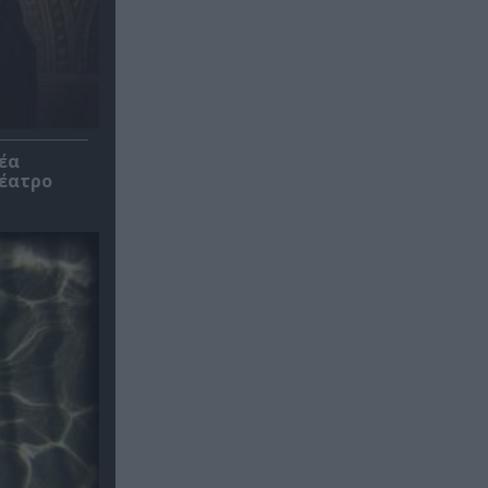
έα
θέατρο