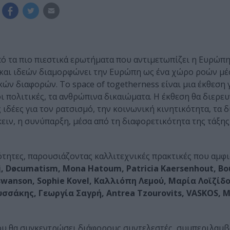
πό τα πιο πιεστικά ερωτήματα που αντιμετωπίζει η Ευρώπη
 και ιδεών διαμορφώνει την Ευρώπη ως ένα χώρο ροών μέ
ών διαφορών. Το space of togetherness είναι μια έκθεση γ
ι πολιτικές, τα ανθρώπινα δικαιώματα. Η έκθεση θα διερε
ιδέες για τον ρατσισμό, την κοινωνική κινητικότητα, τα 
ιν, η συνύπαρξη, μέσα από τη διαφορετικότητα της τάξης,
ότητες, παρουσιάζοντας καλλιτεχνικές πρακτικές που αμφ
aj, Døcumatism, Mona Hatoum, Patricia Kaersenhout, Bou
wanson, Sophie Kovel, Καλλιόπη Λεμού, Μαρία Λοϊζίδο
σσάκης, Γεωργία Σαγρή, Antrea Tzourovits, VASKOS, 
που θα συγκεντρώσει διάφορους συντελεστές, συμπεριλαμ