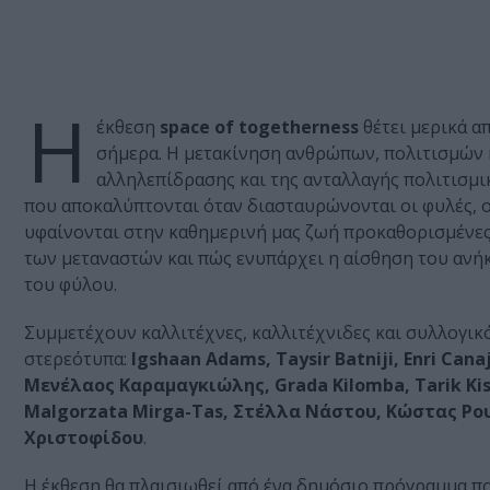
Η
έκθεση
space of togetherness
θέτει μερικά α
σήμερα. Η μετακίνηση ανθρώπων, πολιτισμών
αλληλεπίδρασης και της ανταλλαγής πολιτισμικ
που αποκαλύπτονται όταν διασταυρώνονται οι φυλές, ο
υφαίνονται στην καθημερινή μας ζωή προκαθορισμένες 
των μεταναστών και πώς ενυπάρχει η αίσθηση του ανήκε
του φύλου.
Συμμετέχουν καλλιτέχνες, καλλιτέχνιδες και συλλογικ
στερεότυπα:
Igshaan Adams, Taysir Batniji, Enri Can
Μενέλαος Καραμαγκιώλης, Grada Kilomba, Tarik Kis
Malgorzata Mirga-Tas, Στέλλα Νάστου, Κώστας Ρου
Χριστοφίδου
.
Η έκθεση θα πλαισιωθεί από ένα δημόσιο πρόγραμμα 