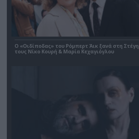
O «Οιδίποδας» του Ρόμπερτ Άικ ξανά στη Στέγη
τους Νίκο Κουρή & Μαρία Κεχαγιόγλου