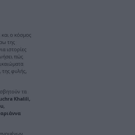
 και ο κόσμος
σω της
ια ιστορίες
υνήσει πώς
δικαιώματα
 της φυλής,
ισβητούν τα
chra Khalili,
υ,
Μαριάννα
βανομένων