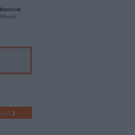
 Ναντίνα
 Εθνικό
 εδώ!
❯