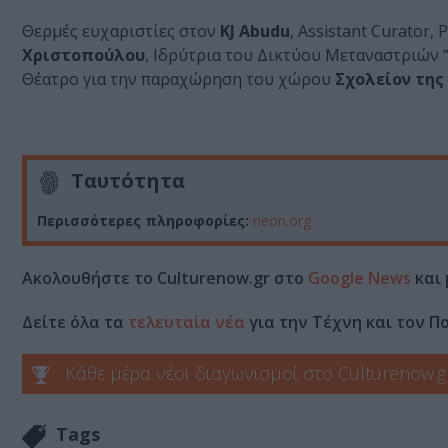
Θερμές ευχαριστίες στον
KJ Abudu
, Assistant Curator, 
Χριστοπούλου
, Ιδρύτρια του Δικτύου Μεταναστριών “
Θέατρο για την παραχώρηση του χώρου
Σχολείον της
Ταυτότητα
Περισσότερες πληροφορίες:
neon.org
Ακολουθήστε το Culturenow.gr στο
Google News
και 
Δείτε όλα τα
τελευταία νέα
για την Τέχνη και τον Π
Κάθε μέρα νέοι διαγωνισμοί στο Culturenow.g
Tags