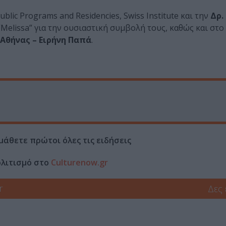
Public Programs and Residencies, Swiss Institute και την
Δρ.
Melissa” για την ουσιαστική συμβολή τους, καθώς και στο
 Αθήνας – Ειρήνη Παπά
.
μάθετε πρώτοι όλες τις ειδήσεις
ολιτισμό στο
Culturenow.gr
r
Δες