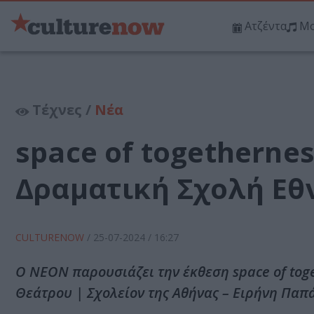
Ατζέντα
Μο
Τέχνες /
Νέα
space of togetherne
Δραματική Σχολή Εθ
CULTURENOW
/
25-07-2024
/ 16:27
Ο ΝΕΟΝ παρουσιάζει την έκθεση space of tog
Θεάτρου | Σχολείον της Αθήνας – Ειρήνη Παπά