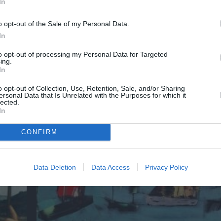
In
o opt-out of the Sale of my Personal Data.
In
to opt-out of processing my Personal Data for Targeted
ing.
In
o opt-out of Collection, Use, Retention, Sale, and/or Sharing
ersonal Data that Is Unrelated with the Purposes for which it
lected.
 &
Αλέξανδρος Μαγκανιώτης – State of Change
In
ην
στην γκαλερί Ακρόπρωρο
CONFIRM
Data Deletion
Data Access
Privacy Policy