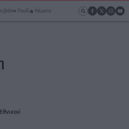
τιβάλ
Παιδί
Θέματα
η
 Εθνικού