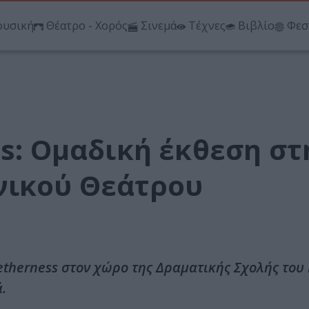
υσική
Θέατρο - Χορός
Σινεμά
Τέχνες
Βιβλίο
Φεσ
ss: Ομαδική έκθεση στ
νικού Θεάτρου
etherness στον χώρο της Δραματικής Σχολής του
.