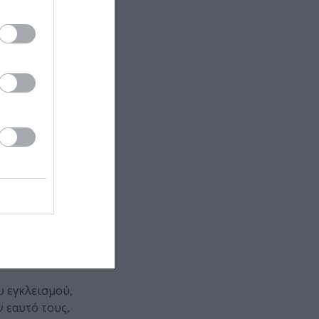
αση, άλλοτε
ίο επίσης της
λύ καλά,
ον χαρακτήρα
α της
, οι νέοι
ύ καλά. Το
ι δυνατότητες
ως στην αρχή
υ εγκλεισμού,
 εαυτό τους,