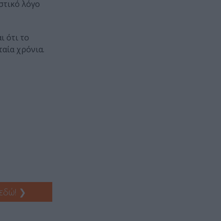
αστικό λόγο
ι ότι το
ταία χρόνια.
 εδώ!
❯