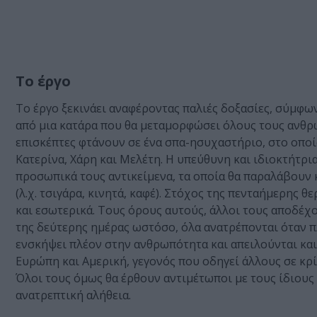
Το έργο
Το έργο ξεκινάει αναφέροντας παλιές δοξασίες, σύμφων
από μια κατάρα που θα μεταμορφώσει όλους τους ανθρώ
επισκέπτες φτάνουν σε ένα σπα-ησυχαστήριο, στο οποίο
Κατερίνα, Χάρη και Μελέτη. Η υπεύθυνη και ιδιοκτήτρι
προσωπικά τους αντικείμενα, τα οποία θα παραλάβουν 
(λ.χ. τσιγάρα, κινητά, καφέ). Στόχος της πενταήμερης 
και εσωτερικά. Τους όρους αυτούς, άλλοι τους αποδέχον
της δεύτερης ημέρας ωστόσο, όλα ανατρέπονται όταν 
ενσκήψει πλέον στην ανθρωπότητα και απειλούνται και 
Ευρώπη και Αμερική, γεγονός που οδηγεί άλλους σε κρ
Όλοι τους όμως θα έρθουν αντιμέτωποι με τους ίδιους
ανατρεπτική αλήθεια.