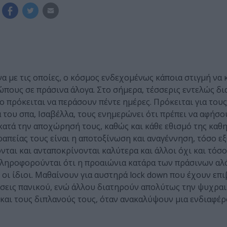
α με τις οποίες, ο κόσμος ενδεχομένως κάποια στιγμή να
πους σε πράσινα άλογα. Στο σήμερα, τέσσερις εντελώς δι
 πρόκειται να περάσουν πέντε ημέρες. Πρόκειται για του
α του σπα, Ισαβέλλα, τους ενημερώνει ότι πρέπει να αφήσο
κατά την αποχώρησή τους, καθώς και κάθε εθισμό της καθ
θεραπείας τους είναι η αποτοξίνωση και αναγέννηση, τόσο 
ται και ανταποκρίνονται καλύτερα και άλλοι όχι και τόσο
πληροφορούνται ότι η προαιώνια κατάρα των πράσινων αλ
οι ίδιοι. Μαθαίνουν για αυστηρά lock down που έχουν επι
ίσεις πανικού, ενώ άλλου διατηρούν απολύτως την ψυχραι
 και τους διπλανούς τους, όταν ανακαλύψουν μια ενδιαφέρ