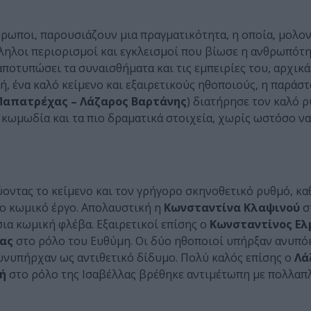
θρωποι, παρουσιάζουν μια πραγματικότητα, η οποία, μολο
λληλοι περιορισμοί και εγκλεισμοί που βίωσε η ανθρωπότη
ποτυπώσει τα συναισθήματα και τις εμπειρίες του, αρχικά
, ένα καλό κείμενο και εξαιρετικούς ηθοποιούς, η παράστ
Παπατρέχας – Λάζαρος Βαρτάνης
) διατήρησε τον καλό 
 κωμωδία και τα πιο δραματικά στοιχεία, χωρίς ωστόσο να
οντας το κείμενο και τον γρήγορο σκηνοθετικό ρυθμό, κ
ο κωμικό έργο. Απολαυστική η
Κωνσταντίνα Κλαψινού
σ
ήσια κωμική φλέβα. Εξαιρετικοί επίσης ο
Κωνσταντίνος Ελ
ας
στο ρόλο του Ευθύμη. Οι δύο ηθοποιοί υπήρξαν ανυπό
συνυπήρχαν ως αντιθετικό δίδυμο. Πολύ καλός επίσης ο
Λά
ή
στο ρόλο της Ισαβέλλας βρέθηκε αντιμέτωπη με πολλαπ