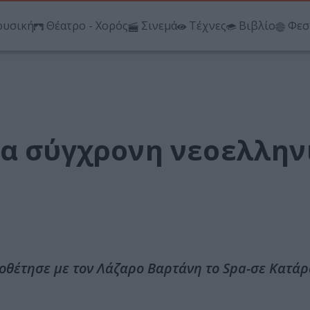
υσική
Θέατρο - Χορός
Σινεμά
Τέχνες
Βιβλίο
Φεσ
ια σύγχρονη νεοελλην
θέτησε με τον Λάζαρο Βαρτάνη το Spa-σε Κατάρ