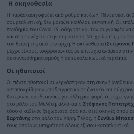
Η σκηνοθεσία
Η παράσταση σφύζει από ρυθμό και ζωή. Πέντε νέοι άν
σουρεαλιστική, δεν μοιάζει καθόλου ουτοπική. Οι επά
πανδημία του Covid-19, οδήγησε και τον συγγραφέα να α
και στη συνέχεια στην παράσταση. Με χρώματα, μουσική
τον θεατή της από την αρχή. Η σκηνοθεσία (
Στέφανος 
μέχρι τέλους, ισορροπώντας με επιτυχία ανάμεσα στην
σε συναισθηματισμούς ή σε εύκολα κωμικά τερτίπια.
Οι ηθοποιοί
Οι πέντε ηθοποιοί συνεργάστηκαν στη σκηνή αναδεικνύ
ανταποκρίθηκαν υποδειγματικά σε ένα νέο και σύγχρον
Κατερίνας αποδεικνύει, για άλλη μια φορά, ότι έχει γν
στο ρόλο του Μελέτη, αλλά και ο
Στέφανος Παπατρέχ
τόσο ο καθένας ξεχωριστά, όσο και στις σκηνές όπου 
Βαρτάνης
στο ρόλο του Χάρη. Τέλος, η
Σύνθια Μπατσ
τους οποίους υπηρέτησε όλους εξίσου καταπληκτικά.