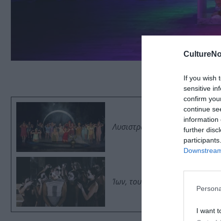
CultureNo
If you wish 
sensitive in
confirm you
continue se
information 
Λυσιστράτη, του Αριστοφάνη σ
further disc
participants
Downstream 
Ίων, του Ευριπίδη από τον Θ
Persona
I want t