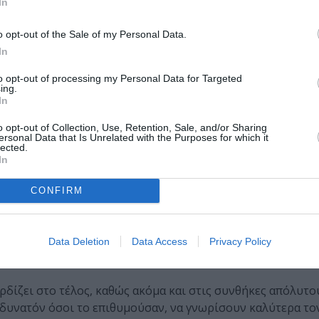
In
o opt-out of the Sale of my Personal Data.
 (
Ζωή Μολυβδά Φαμέλη
) είχαν βασικό ρόλο στην παράστ
In
πογραμμίζοντας την επικείμενη δράση. Σημαντικό στοιχε
to opt-out of processing my Personal Data for Targeted
λα Βεϊνόγλου
) ενισχύοντας το κωμικό στοιχείο. Τέλος, πο
ing.
και τα κοστούμια (
Έλλη Εμπεδοκλή
) τα οποία φώτισαν τ
In
o opt-out of Collection, Use, Retention, Sale, and/or Sharing
ersonal Data that Is Unrelated with the Purposes for which it
lected.
In
ι μόνον- παράσταση, η οποία αποτυπώνει, μέσα από το πρίσμ
αδιέξοδα με τα οποία βρέθηκαν να αναμετρώνται, ιδιαίτερα
CONFIRM
μάστηκε στο δύσκολο είδος της κωμωδίας και τα πήγε πολ
μέσω του κειμένου αποδεικνύοντας ότι ο συγγραφέας έχε
 κοινού, παρά τα κάποια δραματουργικά προβλήματα, κυρί
Data Deletion
Data Access
Privacy Policy
κερδίζει στο τέλος, καθώς ακόμα και στις συνθήκες απόλυτο
δυνατόν όσοι το επιθυμούσαν, να γνωρίσουν καλύτερα τον