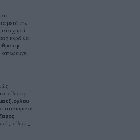
νότι
τα μετά την
, στο χαρτί
αση κερδίζει
ρυθμό της
 καταφεύγει
αθώς
το ρόλο της
ματζίογλου
κριτα κωμικοί
ζαρος
λούς ρόλους,