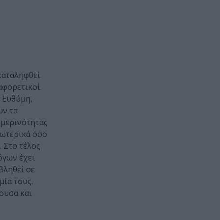
 καταληφθεί
αφορετικοί
ς Ευθύμη,
υν τα
ημερινότητας
εξωτερικά όσο
. Στο τέλος
όγων έχει
βληθεί σε
μία τους.
ουσα και