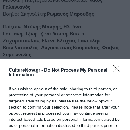
Γαλενιανός
Βοηθός Σκηνοθέτη:
Ρωμανός Μαρούδης
Παίζουν:
Ντένης Μακρής, Ηλιάνα
Γαϊτάνη, Τζωρτζίνα Λιώση, Βάσια
Ζαχαροπούλου, Ελένη Βλάχου, Παντελής
Βασιλόπουλος, Αυγουστίνος Κούμουλος, Φοίβος
Συμεωνίδης
Ταυτότητα Εκδήλωσης
CultureNow.gr -
Do Not Process My Personal
Information
Ημερομηνία:
If you wish to opt-out of the sale, sharing to third parties, or
28/10/2018
21/04/2019
processing of your personal or sensitive information for
Από:
Εως:
targeted advertising by us, please use the below opt-out
Κυριακή στις 11:00 & 15.00
section to confirm your selection. Please note that after your
opt-out request is processed you may continue seeing
Τοποθεσία:
interest-based ads based on personal information utilized by
Θέατρο Πόρτα, Μεσογείων 59, Αθήνα
us or personal information disclosed to third parties prior to