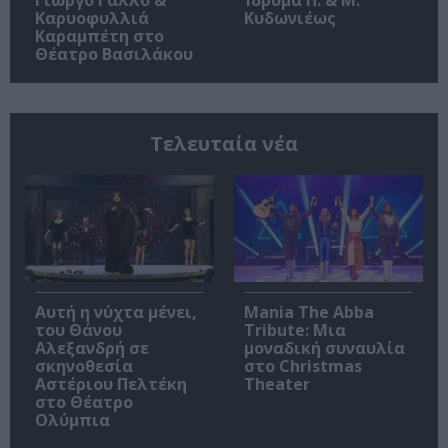
Γιώργο Γάλλο &
Ίδρυμα Π. & Μ.
Καρυοφυλλιά
Κυδωνιέως
Καραμπέτη στο
Θέατρο Βασιλάκου
Τελευταία νέα
Αυτή η νύχτα μένει,
Mania The Abba
του Θάνου
Tribute: Μια
Αλεξανδρή σε
μοναδική συναυλία
σκηνοθεσία
στο Christmas
Αστέριου Πελτέκη
Theater
στο Θέατρο
Ολύμπια