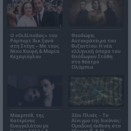
O «Οιδίποδας» του
Θεοδώρα,
Ρόμπερτ Άικ ξανά
Αυτοκράτειρα του
στη Στέγη – Με τους
Βυζαντίου: Η νέα
Νίκο Κουρή & Μαρία
ελληνική όπερα του
Κεχαγιόγλου
Θεόδωρου Στάθη
στο θέατρο
Ολύμπια
Μακμπέθ, της
32οι Πλοές – Το
Κατερίνας
Αίνιγμα της Εικόνας:
Ευαγγελάτου με
Ομαδική έκθεση στο