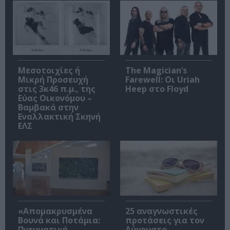
Μεσοτοιχίες ή
The Magician’s
Μικρή Προσευχή
Farewell: Οι Uriah
στις 3κ46 π.μ., της
Heep στο Floyd
Εύας Οικονόμου –
Βαμβακά στην
Εναλλακτική Σκηνή
ΕΛΣ
«Απομακρυσμένα
25 αναγνωστικές
Βουνά και Ποτάμια:
προτάσεις για τον
Πνευματική
Αύγουστο