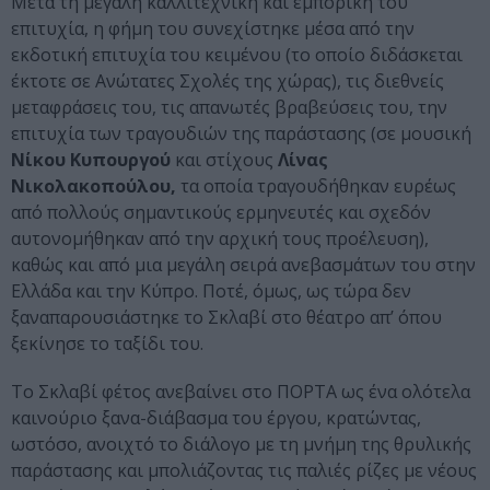
Μετά τη μεγάλη καλλιτεχνική και εμπορική του
επιτυχία, η φήμη του συνεχίστηκε μέσα από την
εκδοτική επιτυχία του κειμένου (το οποίο διδάσκεται
έκτοτε σε Ανώτατες Σχολές της χώρας), τις διεθνείς
μεταφράσεις του, τις απανωτές βραβεύσεις του, την
επιτυχία των τραγουδιών της παράστασης (σε μουσική
Νίκου Κυπουργού
και στίχους
Λίνας
Νικολακοπούλου,
τα οποία τραγουδήθηκαν ευρέως
από πολλούς σημαντικούς ερμηνευτές και σχεδόν
αυτονομήθηκαν από την αρχική τους προέλευση),
καθώς και από μια μεγάλη σειρά ανεβασμάτων του στην
Ελλάδα και την Κύπρο. Ποτέ, όμως, ως τώρα δεν
ξαναπαρουσιάστηκε το Σκλαβί στο θέατρο απ’ όπου
ξεκίνησε το ταξίδι του.
Το Σκλαβί φέτος ανεβαίνει στο ΠΟΡΤΑ ως ένα ολότελα
καινούριο ξανα-διάβασμα του έργου, κρατώντας,
ωστόσο, ανοιχτό το διάλογο με τη μνήμη της θρυλικής
παράστασης και μπολιάζοντας τις παλιές ρίζες με νέους