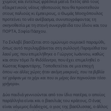
χυμούς και εντελώς φρέσκια ματιά. Εκτός από τους
εξαιρετικούς νέους ηθοποιούς που θα προστεθούν
στους παλιούς κι έμπειρους, ο Θωμάς Μοσχόπουλος
προτείνει το νέο ανέβασμα, συνυπογράφοντας τη
σκηνοθεσία με τη στενή συνεργάτιδα του ίδιου και του
ΠΟΡΤΑ, Σοφία Πάσχου.
Το Σκλαβί βασίζεται στο ομώνυμο συμιακό παραμύθι,
όπως αυτό περιλαμβάνεται στη συλλογή
Παραμύθια του
λαού μας
,
που επιμελήθηκε ο Γιώργος Ιωάννου, καθώς
και στον τόμο
Το
Φιδόδεντρο
,
που έχει επιμεληθεί ο
Κώστας Καφαντάρης. Τοποθετείται σε μια εποχή
όπου
«οι άλλες χώρες ήταν ακόμη μακρινές,
που τα βιβλία
τ
a’ γράφαν με το χέρι και που οι μέρες δεν περνούσαν τόσο
γρήγορα».
Δύο παιδιά γεννιούνται από τον ίδιο πατέρα, ο οποίος
παράλληλα είναι και ο βασιλιάς του κράτους. Ο ένας
είναι νόμιμος διάδοχος, ο γιος της βασίλισσας, ο άλλος