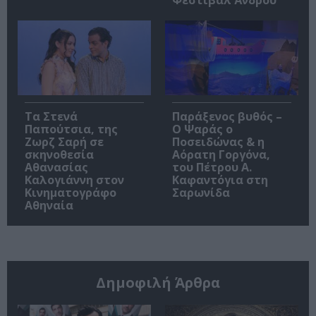
Φεστιβάλ Άνδρου
Τα Στενά
Παράξενος βυθός –
Παπούτσια, της
Ο Ψαράς ο
Ζωρζ Σαρή σε
Ποσειδώνας & η
σκηνοθεσία
Αόρατη Γοργόνα,
Αθανασίας
του Πέτρου Α.
Καλογιάννη στον
Καφαντόγια στη
Κινηματογράφο
Σαρωνίδα
Αθηναία
Δημοφιλή Άρθρα