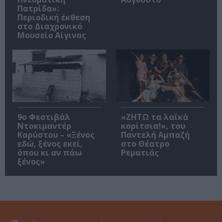
Πατρίδα»:
Περιοδική έκθεση
στο Διαχρονικό
Μουσείο Αίγινας
9ο Φεστιβάλ
«ΖΗΤΩ τα λαϊκά
Ντοκιμαντέρ
κορίτσια!», του
Καρύστου – «Ξένος
Παντελή Αμπαζή
εδώ, ξένος εκεί,
στο Θέατρο
όπου κι αν πάω
Ρεματιάς
ξένος»