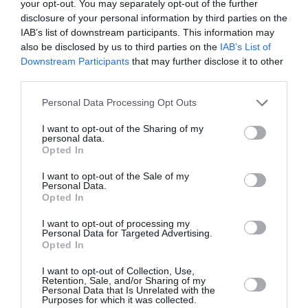
your opt-out. You may separately opt-out of the further
disclosure of your personal information by third parties on the
Θέατρο Πόρτα
IAB’s list of downstream participants. This information may
also be disclosed by us to third parties on the
IAB’s List of
Eισιτήρια:
Downstream Participants
that may further disclose it to other
third parties.
Κανονικό: 10 ευρώ, Ανέργων/άνω των 65/ομαδικό
(άνω των 10 ατόμων): 8 ευρώ
Personal Data Processing Opt Outs
Προπώληση:
I want to opt-out of the Sharing of my
personal data.
viva.gr, 11876, SevenSpots, Reload Stores, Media
Opted In
Markt, Βιβλιοπωλεία Ευριπίδης, Τεχνόπολη Δήμου
Αθηναίων, Αθηνόραμα, Viva Kiosk
I want to opt-out of the Sale of my
Personal Data.
Opted In
Πληροφορίες / Κρατήσεις:
www.porta-theatre.gr
I want to opt-out of processing my
Personal Data for Targeted Advertising.
Opted In
Ακολουθήστε το Culturenow.gr στο
Google News
και
I want to opt-out of Collection, Use,
μάθετε πρώτοι όλες τις ειδήσεις
Retention, Sale, and/or Sharing of my
Personal Data that Is Unrelated with the
Purposes for which it was collected.