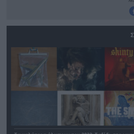
Ακο
Σ