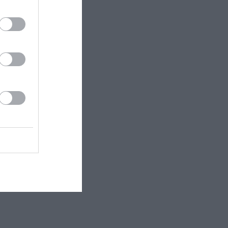
οδοτούσε μια
αι σε μεγάλο
ς μόνο λαϊκά,
 ελληνικά
 τετράγωνα τα
ζουν
ζικά την
ν έχουν ακόμη