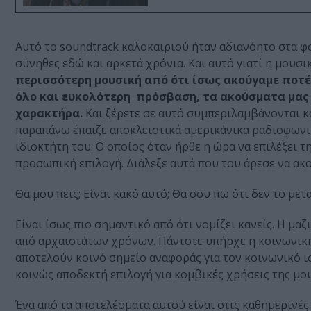
Αυτό το soundtrack καλοκαιριού ήταν αδιανόητο στα φοι
σύνηθες εδώ και αρκετά χρόνια. Και αυτό γιατί η μουσι
περισσότερη μουσική από ότι ίσως ακούγαμε ποτ
όλο και ευκολότερη πρόσβαση, τα ακούσματα μας κ
χαρακτήρα.
Και ξέρετε σε αυτό συμπεριλαμβάνονται κα
παραπάνω έπαιζε αποκλειστικά αμερικάνικα ραδιοφωνικά
ιδιοκτήτη του. Ο οποίος όταν ήρθε η ώρα να επιλέξει τ
προσωπική επιλογή. Διάλεξε αυτά που του άρεσε να ακού
Θα μου πεις; Είναι κακό αυτό; Θα σου πω ότι δεν το με
Είναι ίσως πιο σημαντικό από ότι νομίζει κανείς. Η μαζ
από αρχαιοτάτων χρόνων. Πάντοτε υπήρχε η κοινωνική
αποτελούν κοινό σημείο αναφοράς για τον κοινωνικό ισ
κοινώς αποδεκτή επιλογή για κομβικές χρήσεις της μου
Ένα από τα αποτελέσματα αυτού είναι στις καθημερινές 