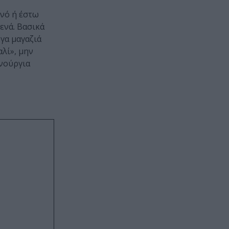
ινό ή έστω
ενά. Βασικά
ογα μαγαζιά
λί», μην
ινούργια