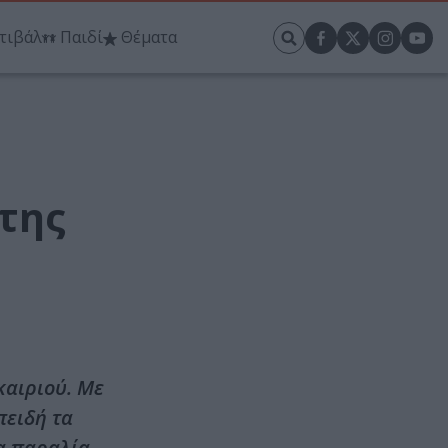
τιβάλ
Παιδί
Θέματα
 της
καιριού. Με
πειδή τα
α παραλία,