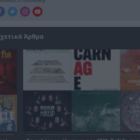
λουθήστε το Culturenow.gr
χετικά Άρθρα