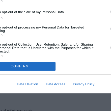
In
τρόπο είχαν και κάποιες λίγες κοινές επιλογές. Αυτό πυρ
οδηγούσε στην γέννηση τραγουδιών μαζικής απήχησης.
o opt-out of the Sale of my Personal Data.
In
νημόνιο. Οι επιλογές ρεπερτορίου είναι πολύ «κλειστές» κ
τάδε σταθμός παίζει μόνο ροκ, ο δείνα μόνο έντεχνα, άλλο
to opt-out of processing my Personal Data for Targeted
ing.
 όχι οργανικά κομμάτια), άλλος μόνο αγγλόφωνα (αλλά όχι
In
τσι σχηματικά χάριν οικονομίας του λόγου. Δεν είναι τόσο
α» (επίσης σχηματικός ο χαρακτηρισμός) κατά 95% δεν παί
o opt-out of Collection, Use, Retention, Sale, and/or Sharing
ersonal Data that Is Unrelated with the Purposes for which it
lected.
In
ται μουσικές που θα μπορούσαν περίφημα να εκφράσουν μα
άνουν. Γιατί οι παλιοί δίαυλοι έχουν καταστραφεί και δε
CONFIRM
ετικά συχνά κάποια πράγματα που με εξοργίζουν:
Data Deletion
Data Access
Privacy Policy
ταλαβαίνεις εσύ;