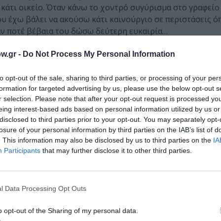
 κάτι οικείο. Όταν κάνω το χοντρό συγύρισμα στο γραφείο 
ου έχω βάλει να ακούσω κάτι καινούργιο σε περιστάσεις ό
Αν ποτέ βέβαια του δώσω δεύτερη ευκαιρία…
να κάνεις κάτι άλλο ταυτόχρονα. Δώσε του χρόνο. Θα σου 
w.gr -
Do Not Process My Personal Information
 τις νέες κυκλοφορίες μπορεί να το κάνει κανείς αυτό; Γι
 Και πόσες από αυτές θα είναι από καινούργιους καλλιτέχ
to opt-out of the sale, sharing to third parties, or processing of your per
αι έστω ότι καθόμαστε όλοι μας και το κάνουμε αυτό. Πως 
formation for targeted advertising by us, please use the below opt-out s
r selection. Please note that after your opt-out request is processed y
 μαζικής απήχησης μέσα από αυτήν την διαδικασία; Μέσα 
eing interest-based ads based on personal information utilized by us or
 εμάς ξεχωριστά και το προσωπικό φίλτρο / γούστο του κ
disclosed to third parties prior to your opt-out. You may separately opt-
υλλογικές επιλογές που θα οδηγήσουν στα καινούργια τραγ
losure of your personal information by third parties on the IAB’s list of
. This information may also be disclosed by us to third parties on the
IA
Participants
that may further disclose it to other third parties.
αι θα βγαίνουν. Αλλά ο κατακερματισμός της εποχής μας δε
ς απήχησης σε μια (συνήθως μικρή αλλά πάντως οπωσδήπο
ελώς άγνωστο σε όλες τις υπόλοιπες ομάδες.
l Data Processing Opt Outs
κής απήχησης (και κατόπιν της γέννησης τους να περνάνε 
o opt-out of the Sharing of my personal data.
φωνικοί σταθμοί. Οι οποίοι – παρά τις (συχνά μεγάλες) δ