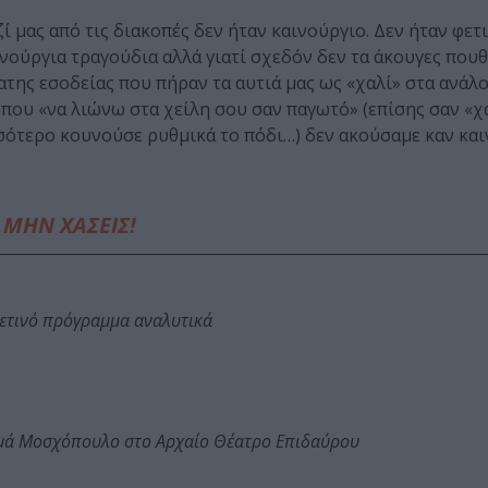
 μας από τις διακοπές δεν ήταν καινούργιο. Δεν ήταν φετ
ινούργια τραγούδια αλλά γιατί σχεδόν δεν τα άκουγες πουθ
φατης εσοδείας που πήραν τα αυτιά μας ως «χαλί» στα ανάλ
που «να λιώνω στα χείλη σου σαν παγωτό» (επίσης σαν «χα
σσότερο κουνούσε ρυθμικά το πόδι…) δεν ακούσαμε καν κα
ΜΗΝ ΧΑΣΕΙΣ!
φετινό πρόγραμμα αναλυτικά
ωμά Μοσχόπουλο στο Αρχαίο Θέατρο Επιδαύρου