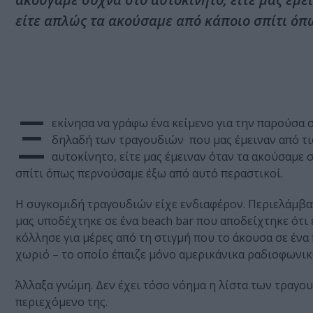
είτε απλώς τα ακούσαμε από κάποιο σπίτι όπ
Ξ
εκίνησα να γράφω ένα κείμενο για την παρούσα σ
δηλαδή των τραγουδιών που μας έμειναν από τις
αυτοκίνητο, είτε μας έμειναν όταν τα ακούσαμε 
σπίτι όπως περνούσαμε έξω από αυτό περαστικοί.
Η συγκομιδή τραγουδιών είχε ενδιαφέρον. Περιελάμβαν
μας υποδέχτηκε σε ένα beach bar που αποδείχτηκε ότι έ
κόλλησε για μέρες από τη στιγμή που το άκουσα σε ένα
χωριό – το οποίο έπαιζε μόνο αμερικάνικα ραδιοφωνικά 
Άλλαξα γνώμη. Δεν έχει τόσο νόημα η λίστα των τραγου
περιεχόμενο της.