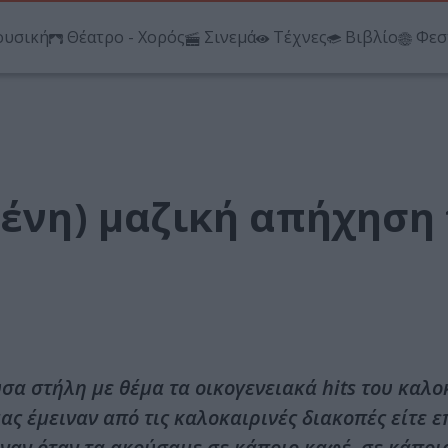
υσική
Θέατρο - Χορός
Σινεμά
Τέχνες
Βιβλίο
Φεσ
μένη) μαζική απήχηση
σα στήλη με θέμα τα οικογενειακά hits του καλο
 έμειναν από τις καλοκαιρινές διακοπές είτε ε
ιναν όταν τα ακούσαμε σε κάποιο καφέ, σε κάποι