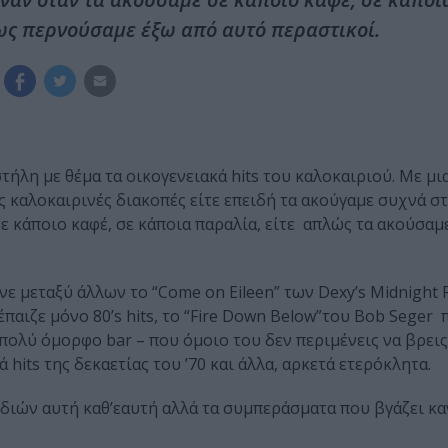
ως περνούσαμε έξω από αυτό περαστικοί.
τήλη με θέμα τα οικογενειακά hits του καλοκαιριού. Με μ
 καλοκαιρινές διακοπές είτε επειδή τα ακούγαμε συχνά σ
σε κάποιο καφέ, σε κάποια παραλία, είτε απλώς τα ακούσα
ε μεταξύ άλλων το “Come on Eileen” των Dexy’s Midnight
παιζε μόνο 80’s hits, το “Fire Down Below”του Bob Seger
 πολύ όμορφο bar – που όμοιο του δεν περιμένεις να βρεις
hits της δεκαετίας του ’70 και άλλα, αρκετά ετερόκλητα.
διών αυτή καθ’εαυτή αλλά τα συμπεράσματα που βγάζει κα