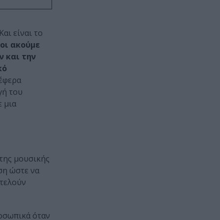
αι είναι το
οι ακούμε
 και την
κό
νέφερα
γή του
ε μια
 της μουσικής
ση ώστε να
οτελούν
ροσωπικά όταν