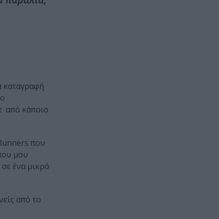
ια καταγραφή
το
με από κάποιο
 Runners που
 που μου
 σε ένα μικρό
νείς από το