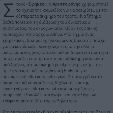
Σ
τους
«Σφήκες»,
ο
Αριστοφάνης
χρησιμοποιεί
το όχημα της κωμωδίας για να σατιρίσει, με τον
αξεπέραστα αιχμηρό του τρόπο, ένα ζήτημα
βαθιά πολιτικό: τη διάβρωση του δικαστικού
συστήματος, του ακρογωνιαίου λίθου της λαϊκής
κυριαρχίας στην αρχαία Αθήνα. Από τη μία ένας
χαιρέκακος, δικομανής ηλικιωμένος δικαστής που ζει
για να καταδικάζει «ενόχους» κι από την άλλη ο
απεγνωσμένος γιος του, ένα σαθρό δικαστικό σύστημα
που μοιράζει επιδόματα και μια ολόκληρη κοινωνία
από Σφήκες: άτομα σκληρά με οξύ κεντρί, ακόρεστη
όρεξη για κριτική και μηδενική διάθεση για
αυτοκριτική. Μια κοινωνία εγκλωβισμένη μέσα στο
αποπνικτικό κουκούλι της διχόνοιας και της
κακεντρέχειας. Μια κοινωνία που συστρέφεται,
σπαρταρά, εξαπολύει κατηγορώ και καταλήγει να
τρέφεται από το ίδιο της το δηλητήριο.
Στην παρούσα εκδοχή η σκηνοθεσία στρέφει το βλέμμα