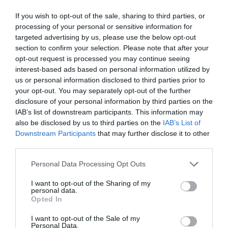
21.00
If you wish to opt-out of the sale, sharing to third parties, or
Τοποθεσία:
processing of your personal or sensitive information for
targeted advertising by us, please use the below opt-out
Αρχαίο Θέατρο Δωδώνης, Ιωάννινα
section to confirm your selection. Please note that after your
opt-out request is processed you may continue seeing
Eισιτήρια:
interest-based ads based on personal information utilized by
us or personal information disclosed to third parties prior to
Γενική είσοδος: 15€ | AμεΑ: 0€ | Παιδιά έως 10 ετών:
your opt-out. You may separately opt-out of the further
0€ | Δημότες Δωδώνης: 4€ | Άνεργοι Δημότες
disclosure of your personal information by third parties on the
Δωδώνης: 0€ [Προσοχή! Με έλεγχο από το
IAB’s list of downstream participants. This information may
δημοτολόγιο του Δήμου κατά την είσοδο στο θέατρο
also be disclosed by us to third parties on the
IAB’s List of
| Τα δωρεάν και τα εκπτωτικά εισιτήρια εκδίδονται σε
Downstream Participants
that may further disclose it to other
περιορισμένο αριθμό]
third parties.
Πληροφορίες / Κρατήσεις:
Personal Data Processing Opt Outs
ntng.gr
I want to opt-out of the Sharing of my
personal data.
Opted In
Ακολουθήστε το Culturenow.gr στο
Google News
και
μάθετε πρώτοι όλες τις ειδήσεις
I want to opt-out of the Sale of my
Personal Data.