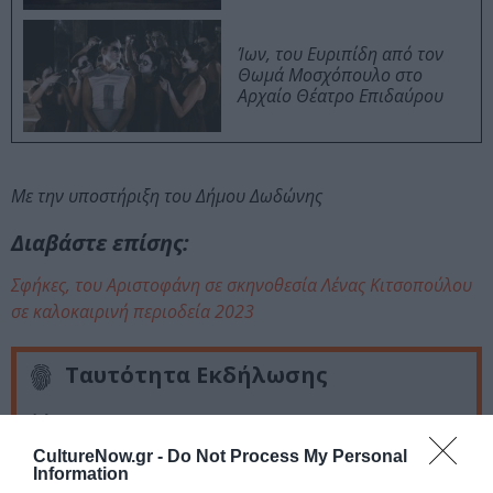
Ίων, του Ευριπίδη από τον
Θωμά Μοσχόπουλο στο
Αρχαίο Θέατρο Επιδαύρου
Με την υποστήριξη του Δήμου Δωδώνης
Διαβάστε επίσης:
Σφήκες, του Αριστοφάνη σε σκηνοθεσία Λένας Κιτσοπούλου
σε καλοκαιρινή περιοδεία 2023
Ταυτότητα Εκδήλωσης
Ημερομηνία:
CultureNow.gr -
Do Not Process My Personal
30/07/2023
Information