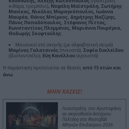
Κουσούλης, Αλέξης Κωτσόπουλος
(ηλεκτρική
κιθάρα, τρομπόνι)
, Νεφέλη Μαϊστράλη, Σωτήρης
Μανίκας, Νικόλας Μαραγκόπουλος, Ιωάννα
Μαυρέα, Θάνος Μπίρκος, Δημήτρης Ναζίρης,
Πάνος Παπαδόπουλος, Στέφανος Πίττας,
Κωνσταντίνος Πλεμμένος, Μαριάννα Πουρέγκα,
Θοδωρής Σκυφτούλης
Μουσικοί επί σκηνής (με αλφαβητική σειρά)
Μαρίνος Γαλατσινός
(πνευστά),
Σοφία Ευκλείδου
(βιολοντσέλο),
Εύη Κανέλλου
(κρουστά)
Η παράσταση προτείνεται σε θεατές
από 15 ετών και
άνω
.
ΜΗΝ ΧΑΣΕΙΣ!
Λυσιστράτη, του Αριστοφάνη
σε σκηνοθεσία Αστέριου
Πελτέκη στο Φεστιβάλ
Αθηνών Επιδαύρου 2026