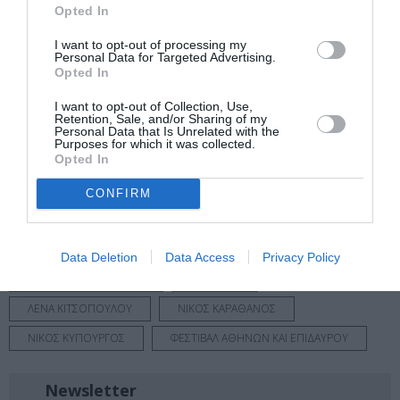
Opted In
Δείτε όλα τα
τελευταία νέα
για την Τέχνη και τον
Πολιτισμό στο
Culturenow.gr
I want to opt-out of processing my
Personal Data for Targeted Advertising.
Opted In
Νέοι Διαγωνισμοί
❯
I want to opt-out of Collection, Use,
Retention, Sale, and/or Sharing of my
Tags
Personal Data that Is Unrelated with the
Purposes for which it was collected.
Opted In
ΑΜΑΛΙΑ ΜΠΕΝΕΤ
ΑΡΙΣΤΟΦΑΝΗΣ
ΓΙΑΝΝΗΣ ΚΟΤΣΙΦΑΣ
ΕΛΛΗΝΙΚΟ ΕΡΓΟ
CONFIRM
ΘΕΑΤΡΙΚΕΣ ΠΑΡΑΣΤΑΣΕΙΣ 2022 - 2023
ΘΕΑΤΡΙΚΕΣ ΠΕΡΙΟΔΕΙΕΣ – ΠΑΡΑΣΤΑΣΕΙΣ ΚΑΛΟΚΑΙΡΙ 2023
Data Deletion
Data Access
Privacy Policy
ΚΑΛΟΚΑΙΡΙΝΑ ΦΕΣΤΙΒΑΛ
ΚΩΜΩΔΙΑ
ΛΕΝΑ ΚΙΤΣΟΠΟΥΛΟΥ
ΝΙΚΟΣ ΚΑΡΑΘΑΝΟΣ
ΝΙΚΟΣ ΚΥΠΟΥΡΓΟΣ
ΦΕΣΤΙΒΑΛ ΑΘΗΝΩΝ ΚΑΙ ΕΠΙΔΑΥΡΟΥ
Newsletter