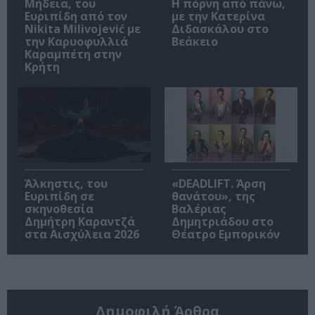
Μήδεια, του
Η πόρνη από πάνω,
Ευριπίδη από τον
με την Κατερίνα
Nikita Milivojević με
Διδασκάλου στο
την Καρυοφυλλιά
Βεάκειο
Καραμπέτη στην
Κρήτη
Άλκηστις, του
«DEADLIFT. Άρση
Ευριπίδη σε
θανάτου», της
σκηνοθεσία
Βαλέριας
Δημήτρη Καραντζά
Δημητριάδου στο
στα Αισχύλεια 2026
Θέατρο Εμπορικόν
Δημοφιλή Άρθρα