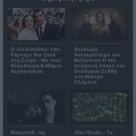
O «Οιδίποδας» του
Θεοδώρα,
Ρόμπερτ Άικ ξανά
Αυτοκράτειρα του
στη Στέγη – Με τους
Βυζαντίου: Η νέα
Νίκο Κουρή & Μαρία
ελληνική όπερα του
Κεχαγιόγλου
Θεόδωρου Στάθη
στο θέατρο
Ολύμπια
Μακμπέθ, της
32οι Πλοές – Το