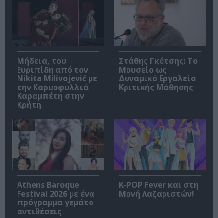
Μήδεια, του
Στάθης Γκότσης: Το
Ευριπίδη από τον
Μουσείο ως
Nikita Milivojević με
Δυναμικό Εργαλείο
την Καρυοφυλλιά
Κριτικής Μάθησης
Καραμπέτη στην
Κρήτη
Athens Baroque
K-POP Fever και στη
Festival 2026 με ένα
Μονή Λαζαριστών!
πρόγραμμα γεμάτο
αντιθέσεις